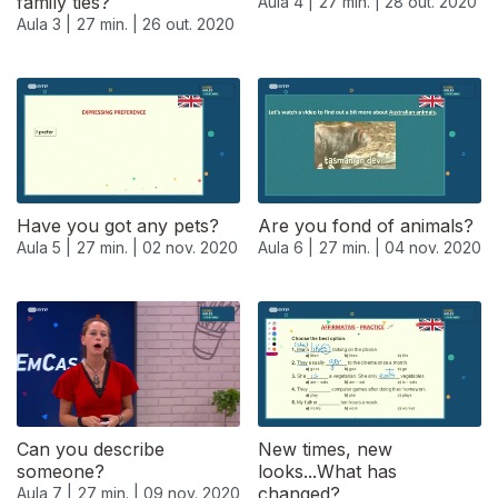
family ties?
Aula 4 |
27 min. |
28 out. 2020
Aula 3 |
27 min. |
26 out. 2020
Have you got any pets?
Are you fond of animals?
Aula 5 |
27 min. |
02 nov. 2020
Aula 6 |
27 min. |
04 nov. 2020
Can you describe
New times, new
someone?
looks...What has
changed?
Aula 7 |
27 min. |
09 nov. 2020