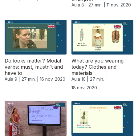
Aula 8 |
27 min. |
11 nov. 2020
Do looks matter? Modal
What are you wearing
verbs: must, mustn´t and
today? Clothes and
have to
materials
Aula 9 |
27 min. |
16 nov. 2020
Aula 10 |
27 min. |
18 nov. 2020
508184