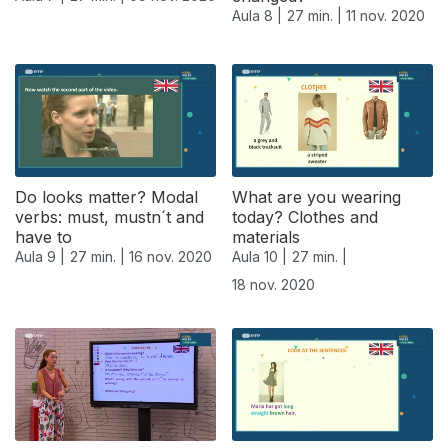
Aula 8 |
27 min. |
11 nov. 2020
Do looks matter? Modal
What are you wearing
verbs: must, mustn´t and
today? Clothes and
have to
materials
Aula 9 |
27 min. |
16 nov. 2020
Aula 10 |
27 min. |
18 nov. 2020
508184