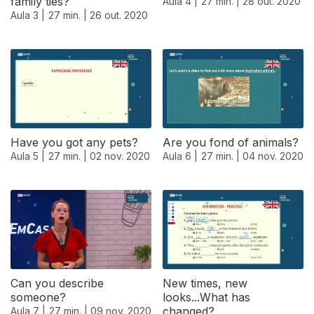
family ties?
Aula 4 |
27 min. |
28 out. 2020
Aula 3 |
27 min. |
26 out. 2020
Have you got any pets?
Are you fond of animals?
Aula 5 |
27 min. |
02 nov. 2020
Aula 6 |
27 min. |
04 nov. 2020
Can you describe
New times, new
someone?
looks...What has
changed?
Aula 7 |
27 min. |
09 nov. 2020