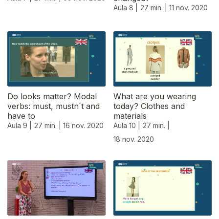
Aula 8 |
27 min. |
11 nov. 2020
Do looks matter? Modal
What are you wearing
verbs: must, mustn´t and
today? Clothes and
have to
materials
Aula 9 |
27 min. |
16 nov. 2020
Aula 10 |
27 min. |
18 nov. 2020
508184