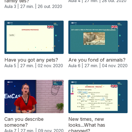
family ties?
Aula 4 |
27 min. |
28 out. 2020
Aula 3 |
27 min. |
26 out. 2020
Have you got any pets?
Are you fond of animals?
Aula 5 |
27 min. |
02 nov. 2020
Aula 6 |
27 min. |
04 nov. 2020
Can you describe
New times, new
someone?
looks...What has
changed?
Aula 7 |
27 min. |
09 nov. 2020