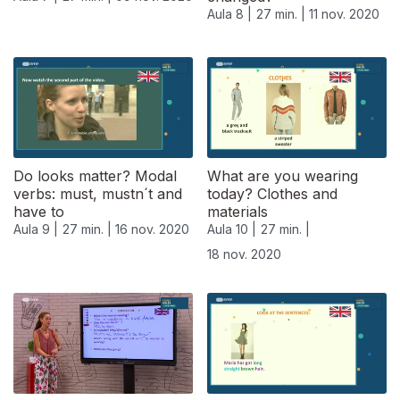
Aula 8 |
27 min. |
11 nov. 2020
Do looks matter? Modal
What are you wearing
verbs: must, mustn´t and
today? Clothes and
have to
materials
Aula 9 |
27 min. |
16 nov. 2020
Aula 10 |
27 min. |
18 nov. 2020
508184