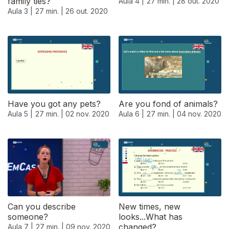
family ties?
Aula 4 |
27 min. |
28 out. 2020
Aula 3 |
27 min. |
26 out. 2020
Have you got any pets?
Are you fond of animals?
Aula 5 |
27 min. |
02 nov. 2020
Aula 6 |
27 min. |
04 nov. 2020
Can you describe
New times, new
someone?
looks...What has
changed?
Aula 7 |
27 min. |
09 nov. 2020