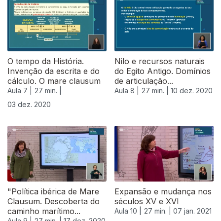
O tempo da História.
Nilo e recursos naturais
Invenção da escrita e do
do Egito Antigo. Domínios
cálculo. O mare clausum
de articulação...
Aula 7 |
27 min. |
Aula 8 |
27 min. |
10 dez. 2020
03 dez. 2020
"Política ibérica de Mare
Expansão e mudança nos
Clausum. Descoberta do
séculos XV e XVI
caminho marítimo...
Aula 10 |
27 min. |
07 jan. 2021
Aula 9 |
27 min. |
17 dez. 2020