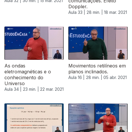
comunicações. Efeito
Aula 32 |
30 min. |
15 mar. 2021
Doppler.
Aula 33 |
28 min. |
18 mar. 2021
534970
As ondas
Movimentos retilíneos em
eletromagnéticas e o
planos inclinados.
conhecimento do
Aula 16 |
28 min. |
05 abr. 2021
Universo
Aula 34 |
23 min. |
22 mar. 2021