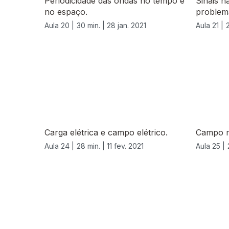
Periodicidade das ondas no tempo e
Sinais h
no espaço.
problem
Aula 20 |
30 min. |
28 jan. 2021
Aula 21 |
Carga elétrica e campo elétrico.
Campo m
Aula 24 |
28 min. |
11 fev. 2021
Aula 25 |