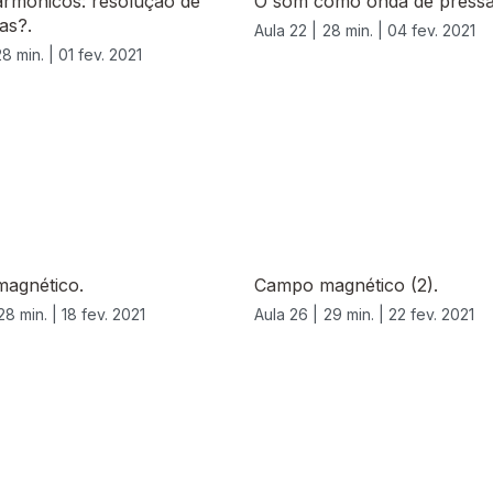
armónicos: resolução de
O som como onda de press
as?.
Aula 22 |
28 min. |
04 fev. 2021
28 min. |
01 fev. 2021
agnético.
Campo magnético (2).
28 min. |
18 fev. 2021
Aula 26 |
29 min. |
22 fev. 2021