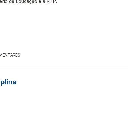
tério da Educação e a RTP.
EMENTARES
iplina