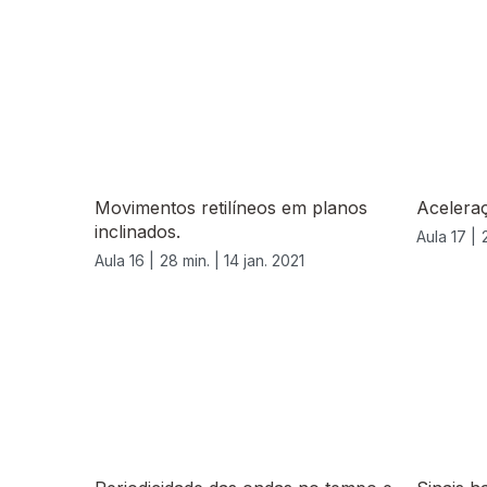
Movimentos retilíneos em planos
Aceleraç
inclinados.
Aula 17 |
Aula 16 |
28 min. |
14 jan. 2021
522866