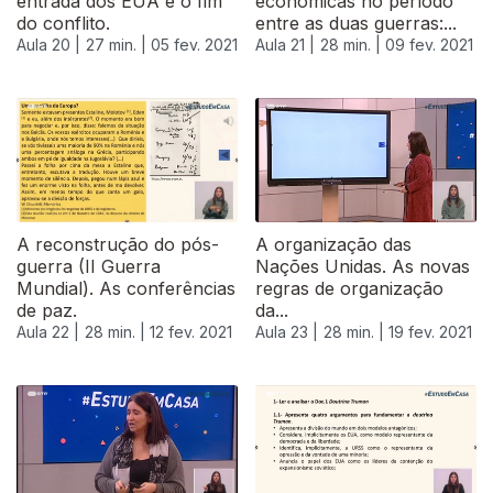
entrada dos EUA e o fim
económicas no período
do conflito.
entre as duas guerras:...
Aula 20 |
27 min. |
05 fev. 2021
Aula 21 |
28 min. |
09 fev. 2021
525130
A reconstrução do pós-
A organização das
guerra (II Guerra
Nações Unidas. As novas
Mundial). As conferências
regras de organização
de paz.
da...
Aula 22 |
28 min. |
12 fev. 2021
Aula 23 |
28 min. |
19 fev. 2021