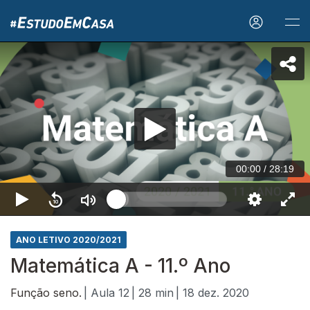
00:00
/
28:19
ANO LETIVO 2020/2021
Matemática A - 11.º Ano
Função seno.
| Aula 12
| 28 min
| 18 dez. 2020