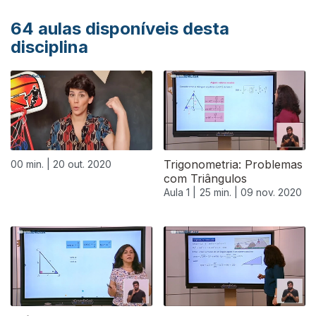
64
aulas disponíveis desta
disciplina
Trigonometria: Problemas
00 min. |
20 out. 2020
com Triângulos
Aula 1 |
25 min. |
09 nov. 2020