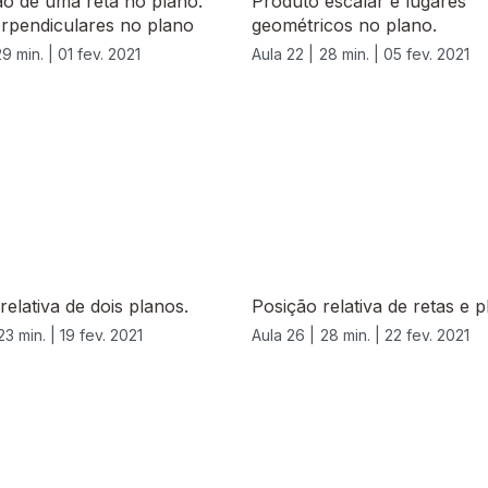
ão de uma reta no plano.
Produto escalar e lugares
rpendiculares no plano
geométricos no plano.
29 min. |
01 fev. 2021
Aula 22 |
28 min. |
05 fev. 2021
relativa de dois planos.
Posição relativa de retas e p
23 min. |
19 fev. 2021
Aula 26 |
28 min. |
22 fev. 2021