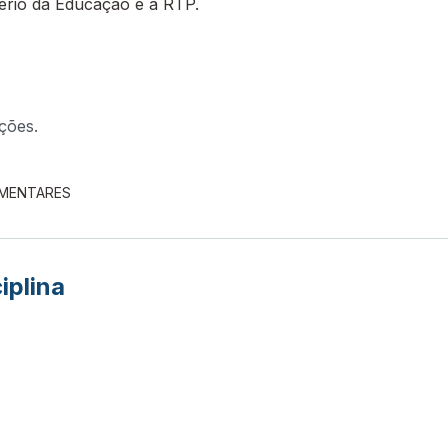
tério da Educação e a RTP.
ções.
EMENTARES
iplina