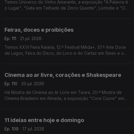
Temos Universo do Vinho Amarante, a exposição "A Palavra é
o Lugar", "Gata em Telhado de Zinco Quente", Livrindie e "O
Fabuloso Destino de Amélie" num terraço.
Feiras, doces e proibições
Ep. 111
21 jul. 2026
Temos XXVI Feira Raiana, 12.º Festival Mêda+, 37.ª Arte Doce
de Lagos, Feira do Disco, do Livro e do Cartaz em Sines e o
filme “Interdito a Cães e Italianos” em Barcelos.
Cinema ao ar livre, corações e Shakespeare
Ep. 110
20 jul. 2026
Há Mostra de Cinema ao Ar Livre em Tavira, 20.ª Mostra de
Cinema Brasileiro em Almada, a exposição "Core Cuore" em
Lagos, Festa do Cinema ao Ar Livre em Faro e "Macbeth"
pelos SillySeason em Lisboa.
11 ideias entre hoje e domingo
Ep. 109
17 jul. 2026