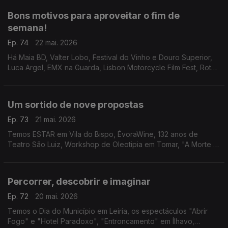
Bons motivos para aproveitar o fim de
semana!
Ep. 74
22 mai. 2026
Há Maia BD, Valter Lobo, Festival do Vinho e Douro Superior,
Luca Argel, EMX na Guarda, Lisbon Motorcycle Film Fest, Rota
do Caracol Saloio, Festival de Música dos Capuchos, Mostra
de Cinema África-Oeiras e Close-Up.
Um sortido de nove propostas
Ep. 73
21 mai. 2026
Temos ESTAR em Vila do Bispo, ÉvoraWine, 132 anos de
Teatro São Luiz, Workshop de Oleotipia em Tomar, "A Morte e
a Donzela" na Amadora, FITA no Alentejo, Patrick Sweany,
CineCarochas e "As Três Irmãs" reinventadas.
Percorrer, descobrir e imaginar
Ep. 72
20 mai. 2026
Temos o Dia do Município em Leiria, os espectáculos "Abrir
Fogo" e "Hotel Paradoxo", "Entroncamento" em Ílhavo,