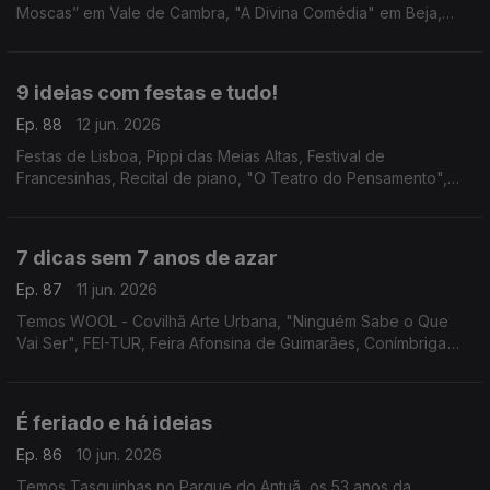
Moscas” em Vale de Cambra, "A Divina Comédia" em Beja,
concerto do Coro e Orquestra Gulbenkian nas Festas de
Lisboa e Ana Bacalhau na Póvoa de Varzim.
9 ideias com festas e tudo!
Ep. 88
12 jun. 2026
Festas de Lisboa, Pippi das Meias Altas, Festival de
Francesinhas, Recital de piano, "O Teatro do Pensamento",
Espanto - Filosofia, "O Jardim da Bicharada", Festival de
Música dos Capuchos e "A Ultrapassagem".
7 dicas sem 7 anos de azar
Ep. 87
11 jun. 2026
Temos WOOL - Covilhã Arte Urbana, "Ninguém Sabe o Que
Vai Ser", FEI-TUR, Feira Afonsina de Guimarães, Conímbriga
Forum Jazz Fest, Palheta Bendita e comédia com Noite
Incógnita.
É feriado e há ideias
Ep. 86
10 jun. 2026
Temos Tasquinhas no Parque do Antuã, os 53 anos da