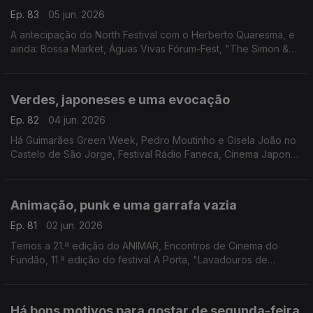
Ep. 83
05 jun. 2026
A antecipação do North Festival com o Herberto Quaresma, e
ainda: Bossa Market, Águas Vivas Fórum-Fest, "The Simon &
Garfunkel Story", Festival de BD de Beja, Festa do Morango
Verdes, japoneses e uma evocação
Ep. 82
04 jun. 2026
Há Guimarães Green Week, Pedro Moutinho e Gisela João no
Castelo de São Jorge, Festival Rádio Faneca, Cinema Japonês
no Cinema São Jorge, Douro Wine City, Viana Joga Forte e
Marjane Satrapi.
Animação, punk e uma garrafa vazia
Ep. 81
02 jun. 2026
Temos a 21.ª edição do ANIMAR, Encontros de Cinema do
Fundão, 11.ª edição do festival A Porta, "Lavadouros de
Memória" em Cabrela e "A Carta" com "Momento" na Casa do
Cinema de Serralves
Há bons motivos para gostar de segunda-feira