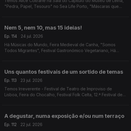
Temos Alice Coltrane na Sala do Capítulo do Museu de Leiria,
"Pedra, Papel, Tesouro" no Sea Life Porto, "Máscaras que
Somos" no Teatro Romano, e a Casa Escondida do Porto.
Nem 5, nem 10, mas 15 ideias!
Ep. 114
24 jul. 2026
Há Músicas do Mundo, Feira Medieval de Canha, "Somos
Todos Migrantes", Festival Gastronómico Vegetariano, Há
Música na Casa da Cerca, Mestres Japoneses no Museu do
Oriente, Porto Blues Fest, Cinema na Cidade e mais!
Uns quantos festivais de um sortido de temas
Ep. 113
23 jul. 2026
Temos Irreverente - Festival de Teatro de Improviso de
Lisboa, Feira do Chocalho, Festival Folk Celta, 12.ª Festival de
Música de Marvão, Festival de Lavre, Festas de Guimarães e
Mercado de Verão do Fórum Aveiro.
A degustar, numa exposição e/ou num terraço
Ep. 112
22 jul. 2026