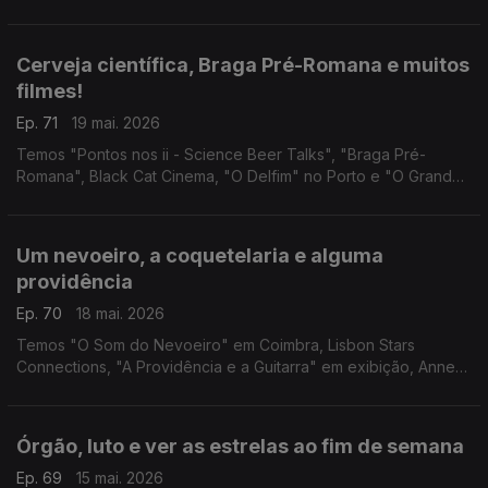
IMAGINARIUS em Santa Maria da Feira e Entre_Linhas em
Torres Vedras.
Cerveja científica, Braga Pré-Romana e muitos
filmes!
Ep. 71
19 mai. 2026
Temos "Pontos nos ii - Science Beer Talks", "Braga Pré-
Romana", Black Cat Cinema, "O Delfim" no Porto e "O Grande
Ditador" na Lousã.
Um nevoeiro, a coquetelaria e alguma
providência
Ep. 70
18 mai. 2026
Temos "O Som do Nevoeiro" em Coimbra, Lisbon Stars
Connections, "A Providência e a Guitarra" em exibição, Anne
Waldman na Casa Fernando Pessoa e "Impacto Súbito" em
Setúbal.
Órgão, luto e ver as estrelas ao fim de semana
Ep. 69
15 mai. 2026