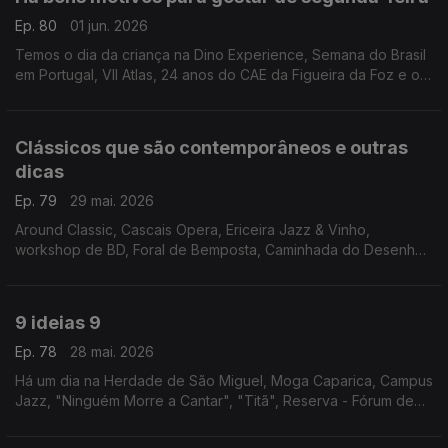
Ep. 80
01 jun. 2026
Temos o dia da criança na Dino Experience, Semana do Brasil
em Portugal, VII Atlas, 24 anos do CAE da Figueira da Foz e o
espectáculo "Da Boca Pra Fora" no Teatro São Luiz.
Clássicos que são contemporâneos e outras
dicas
Ep. 79
29 mai. 2026
Around Classic, Cascais Opera, Ericeira Jazz & Vinho,
workshop de BD, Foral de Bemposta, Caminhada do Desenho
Urbano, Nazaré Marés de Maio, Hot Clube Song Fest, Motas
Clássicas, "Os Jugolavos" e "A Lojinha dos Horrores".
9 ideias 9
Ep. 78
28 mai. 2026
Há um dia na Herdade de São Miguel, Moga Caparica, Campus
Jazz, "Ninguém Morre a Cantar", "Titã", Reserva - Fórum de
Inovação, Gastronomia e Vinho, Faro Blues, Águeda Blues Fest
e Sementes - Artes Para o Pequeno Público.