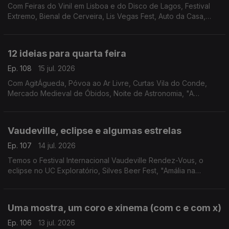
Com Feiras do Vinil em Lisboa e do Disco de Lagos, Festival
Extremo, Bienal de Cerveira, Lis Vegas Fest, Auto da Casa,
Bossa Market, Feira do Livro da Nazaré, Clássicos na Moita,
Feira Medieval de Coimbra e Francesinhas.
12 ideias para quarta feira
Ep. 108
15 jul. 2026
Com AgitÁgueda, Póvoa ao Ar Livre, Curtas Vila do Conde,
Mercado Medieval de Óbidos, Noite de Astronomia, "A
Odisseia", "Entre as Árvores", Artes À Vila, Circuitos, Festival
São Tiago, Feira de V.N.Baronia e Mel Brooks.
Vaudeville, eclipse e algumas estrelas
Ep. 107
14 jul. 2026
Temos o Festival Internacional Vaudeville Rendez-Vous, o
eclipse no UC Exploratório, Silves Beer Fest, "Amália na
América - Além do Fado" e Filmes com Estrelas em Loulé.
Uma mostra, um coro e xinema (com c e com x)
Ep. 106
13 jul. 2026