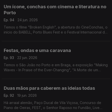
Um ícone, conchas com cinema e literatura no
Porto
Ep. 94
24 jun. 2026
Temos o filme "Broken English", a abertura do CineConchas, o
início do BABELL, Porto Blues Fest e o Festival Internacional do
Cavalo Lusitano.
Festas, ondas e uma caravana
Ep. 93
22 jun. 2026
Temos o São João no Porto e em Braga, a exposição "Making
Waves - In Praise of the Ever-Changing", "A Morte de um
Apostador Chinês" e a peça "Caravana".
Duas mãos para caberem as ideias todas
Ep. 92
19 jun. 2026
Há arraial alemão, Paço Ducal de Vila Viçosa, Concurso de
Piano de Oeiras, FEST, o Senhor Raposo no Fundão, Live