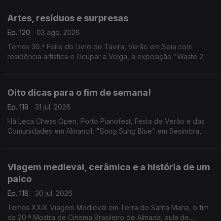
Violência".
Artes, resíduos e surpresas
Ep. 120
03 ago. 2026
Temos 30.ª Feira do Livro de Tavira, Verão em Seia com
residência artística e Ocupar a Velga, a exposição "Waste 2
Arte" e a visita guiada "Bordalo Surpresa".
Oito dicas para o fim de semana!
Ep. 119
31 jul. 2026
Há Leça Chess Open, Porto Pianofest, Festa de Verão e das
Comunidades em Almancil, "Song Sung Blue" em Sesimbra,
"Justiça Cega" em Leiria, "A Odisseia" em Anadia, "Aniki-
Bóbó" em Penafiel e tributo aos Ramones em Faro.
Viagem medieval, cerâmica e a história de um
palco
Ep. 118
30 jul. 2026
Temos XXIX Viagem Medieval em Terra de Santa Maria, o fim
da 20.ª Mostra de Cinema Brasileiro de Almada, aula de