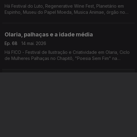
Há Festival do Luto, Regenerative Wine Fest, Planetário em
Espinho, Museu do Papel Moeda, Musica Animae, órgão no
FIO, Marvvila, Rodrigo Leão, "Carmina Burana" e o Mercado à
Moda Antiga.
Olaria, palhaças e a idade média
Ep. 68
14 mai. 2026
Há FICO - Festival de Ilustração e Criatividade em Olaria, Ciclo
de Mulheres Palhaças no Chapitô, "Poesia Sem Fim" na
Madalena, Festival Futurama, "O Acidente com o Piano" em
Coimbra e Feira Medieval de Leça da Palmeira.
Um interrogatório, duas feiras e um irmão
Ep. 67
13 mai. 2026
Temos "Um Interrogatório", concertos de Rita Braga, Feira do
Livro em Faro, Feira da Ascensão e os filmes "Soco a Soco" e
"1984".
Uma ida ao sótão com teatro e ovos
Ep. 66
12 mai. 2026