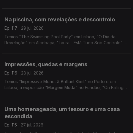
iniciação à cerâmica em Albufeira e visitas ao Theatro Gil
Vicente em Barcelos.
Na piscina, com revelações e descontrolo
Ep. 117
29 jul. 2026
Temos "The Swimming Pool Party" em Lisboa, "O Dia da
Revelação" em Alcobaça, "Laura - Está Tudo Sob Controlo" e
"Foi Só Um Acidente" em Guimarães.
Impressões, quedas e margens
Ep. 116
28 jul. 2026
Temos "Impressive Monet & Brilliant Klimt" no Porto e em
Lisboa, a exposição "Margem Muda" no Fundão, "On Falling"
em Leiria e "Três Vezes Adeus" no Sardoal.
Uma homenageada, um tesouro e uma casa
escondida
Ep. 115
27 jul. 2026