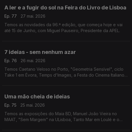
A ler e a fugir do sol na Feira do Livro de Lisboa
Ep. 77
27 mai. 2026
Temos as novidades da 96.ª edição, que começa hoje e vai
até 15 de Junho, com Miguel Pauseiro, Presidente da APEL.
7 ideias - sem nenhum azar
Ep. 76
26 mai. 2026
Temos Caetano Veloso no Porto, "Geometria Sensível", ciclo
Take 1 em Évora, Temps d'Images, a Festa do Cinema Italiano
em Almada e Lagos, "Valor Sentimental" nas Caldas da Rainha
e "O Homem Que Sabia Demais" na Mealhada.
Uma mão cheia de ideias
Ep. 75
25 mai. 2026
Temos as exposições do Maia BD, Manuel João Vieira no
MAAT, "Sem Margem" na ULisboa, Tanto Mar em Loulé e o
Festival Internacional de Cinema de Santarém.