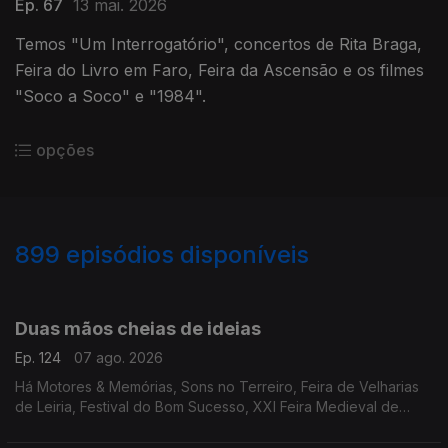
Ep. 67
13 mai. 2026
Temos "Um Interrogatório", concertos de Rita Braga,
Feira do Livro em Faro, Feira da Ascensão e os filmes
"Soco a Soco" e "1984".
opções
899
episódios disponíveis
944559
940505
935814
932377
928366
Duas mãos cheias de ideias
Ep. 124
07 ago. 2026
Há Motores & Memórias, Sons no Terreiro, Feira de Velharias
de Leiria, Festival do Bom Sucesso, XXI Feira Medieval de
Silves, cinema no Montijo, Noites no Largo do Pelourinho,
"Tatá & Totó", Periferias e Sol & Pimenta.