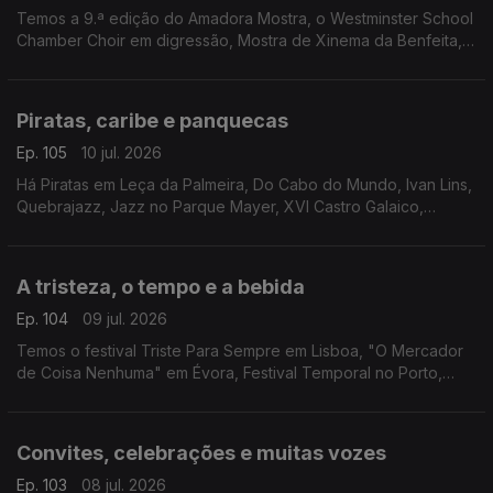
Temos a 9.ª edição do Amadora Mostra, o Westminster School
Chamber Choir em digressão, Mostra de Xinema da Benfeita,
"Luz nas Trevas" pelo Teatro da Rainha e "Heat - Cidade Sob
Pressão" em Setúbal.
Piratas, caribe e panquecas
Ep. 105
10 jul. 2026
Há Piratas em Leça da Palmeira, Do Cabo do Mundo, Ivan Lins,
Quebrajazz, Jazz no Parque Mayer, XVI Castro Galaico,
Musica Animae, Entrelinhas, Feiriarte, Cook Lab em Coimbra,
Encontro do Caribe e Feira do Livro da Maia.
A tristeza, o tempo e a bebida
Ep. 104
09 jul. 2026
Temos o festival Triste Para Sempre em Lisboa, "O Mercador
de Coisa Nenhuma" em Évora, Festival Temporal no Porto,
Guarda Wine Fest, Semana Internacional de Piano de Óbidos e
Artbeerfest em Caminha.
Convites, celebrações e muitas vozes
Ep. 103
08 jul. 2026