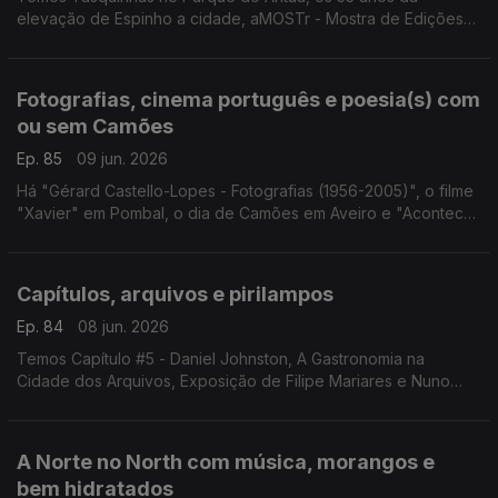
elevação de Espinho a cidade, aMOSTr - Mostra de Edições
Independentes em Vila do Conde, "18 Buracos Para o Paraíso"
e o Festival de Sintra.
Fotografias, cinema português e poesia(s) com
ou sem Camões
Ep. 85
09 jun. 2026
Há "Gérard Castello-Lopes - Fotografias (1956-2005)", o filme
"Xavier" em Pombal, o dia de Camões em Aveiro e "Acontece
Camões" em Sintra.
Capítulos, arquivos e pirilampos
Ep. 84
08 jun. 2026
Temos Capítulo #5 - Daniel Johnston, A Gastronomia na
Cidade dos Arquivos, Exposição de Filipe Mariares e Nuno
Pestana Vasconcelos, 100 x Marilyn, "The Mandalorian and
Grogu" em Santa Comba Dão e Pirilampos em Sintra.
A Norte no North com música, morangos e
bem hidratados