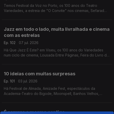
Temos Festival da Voz no Porto, os 100 anos do Teatro
Variedades, a estreia de "O Convite" nos cinemas, Sefarad
Project em concerto, "Flow - À Deriva" em Coimbra e "La
Grazia" na Póvoa de Varzim.
Jazz em todo o lado, muita livralhada e cinema
com as estrelas
Ep. 102
07 jul. 2026
Há Que Jazz É Este? em Viseu, os 100 anos do Variedades
num ciclo de cinema, Lousada Entre Páginas, Feira do Livro de
Valongo, Feira Popular de Coimbra e filmes ao ar livre com
"Oásis: o Nosso Amor, o Nosso Verão"
10 ideias com muitas surpresas
Ep. 101
03 jul. 2026
Há Festival de Almada, Amizade Fest, espectáculos da
Academia-Teatro do Bigode, Moonspell, Banhos Velhos,
"NIck, nick, NIck, nIcK e NICk", "Sonho em Movimento",
AgitÁgueda, Festival Arcada e Douro & Porto Wine Festival.
É sempre a mesma cantiga