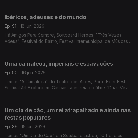
Station Mirandela, Tainá no Coliseu Club, o São João no Café
Arts, Couta'da Folk e cinema brasileiro.
Ibéricos, adeuses e do mundo
Ep. 91
18 jun. 2026
Há Amigos Para Sempre, Softboard Heroes, "Três Vezes
Adeus", Festival do Bairro, Festival Intermunicipal de Músicas
do Mundo, concerto de Sarah Negra, 10 anos de Salão Piolho
em Lisboa e "Pedro, o Louco" em Viseu.
Uma camaleoa, imperiais e escavações
Ep. 90
16 jun. 2026
Temos "A Camaleoa" do Teatro dos Aloés, Porto Beer Fest,
Festival Art Explora em Cascais, a estreia do filme "Duas Vezes
João Liberada" e MOCA - Mostra de Cinema Arqueológico no
Cinema São Jorge.
Um dia de cão, um rei atrapalhado e ainda nas
festas populares
Ep. 89
15 jun. 2026
Temos "Um Dia de Cão" em Setúbal e Lisboa, “O Rei e as