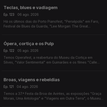
Teclas, blues e vadiagem
Ep. 123
06 ago. 2026
Há os últimos dias do Porto Pianofest, "Persépolis" em Faro,
Festival de Blues da Guarda, "Lee Morgan: The Great
Procrastinator" em Lisboa e "Sem Eira Nem Beira" na Figueira
da Foz.
Ópera, cortiça e os Pulp
Ep. 122
05 ago. 2026
Temos Operafest, a reabertura do Museu da Cortiça em
Silves, "Valor Sentimental" em Guimarães e os filmes "Calle
Málaga" e "Pulp: Um Filme Sobre a Vida, a Morte e
Supermercados".
Broas, viagens e rebeldias
Ep. 121
04 ago. 2026
Temos a 37.ª Festa da Broa de Avintes, as exposições "Graça
Morais, Uma Antologia" e "Viagens em Outra Terra", o Museu
de Aristides de Sousa Mendes e o filme "Sementes de