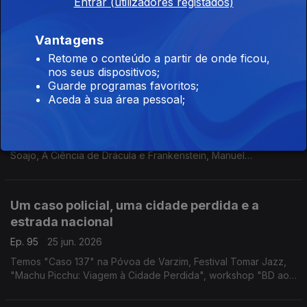
Entrar (utilizadores registados)
Ep. 97
29 jun. 2026
Vantagens
Temos “Fintar a Vida: Caniço, Futebol e o Estado Novo”, o
filme "Comboios", "Bowie - The Photographers", "You Better
Retome o conteúdo a partir de onde ficou,
Run" e "Becoming Marilyn & Becoming Elvis"
nos seus dispositivos;
Guarde programas favoritos;
Aceda à sua área pessoal;
Ciências, harpas e pugilismo
Ep. 96
26 jun. 2026
Temos MIMO CINEMA, Feira de Artes e Ofícios Tradicionais de
Soajo, A Ciência de Drácula e Frankenstein, Manuel
Cargaleiro, Salva a Terra Ecofestival, FARA - Artes de Rua,
"Planeta Harpa" e Muhammad Ali.
Um caso policial, uma cidade perdida e a
estrada nacional
Ep. 95
25 jun. 2026
Temos "Caso 137" na Póvoa de Varzim, Festival Tomar Jazz,
"Machu Picchu: Viagem à Cidade Perdida", workshop "BD ao
Quadrado" e o Festival N2 em Chaves.