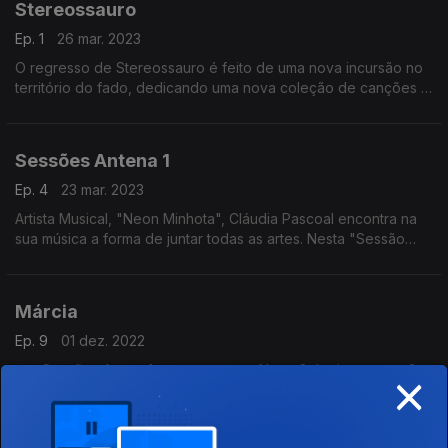
Stereossauro
Ep. 1
26 mar. 2023
O regresso de Stereossauro é feito de uma nova incursão no
território do fado, dedicando uma nova coleção de canções à
condição feminina, contando com a voz de uma única
intérprete - Ana Magalhães.
Sessões Antena 1
Ep. 4
23 mar. 2023
Artista Musical, "Neon Minhota", Cláudia Pascoal encontra na
sua música a forma de juntar todas as artes. Nesta "Sessão
Antena 1" apenas na companhia de dois "escudeiros", e
muitos instrumentos, encheu o estúdio de som.
Márcia
Ep. 9
01 dez. 2022
×
nas Sessões Antena1, conversa com Nuno Galopim e canta 3
temas do seu mais recente disco de originais de título "Picos e
Vales"