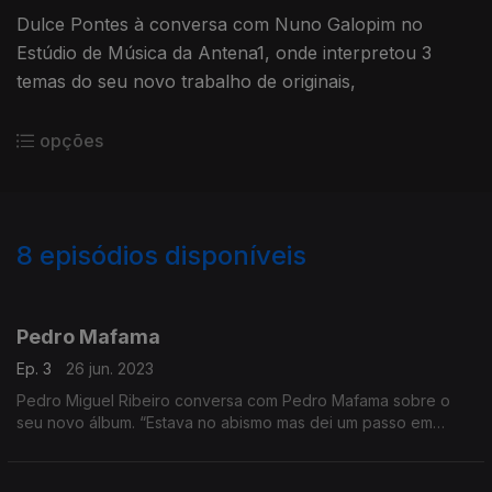
Dulce Pontes à conversa com Nuno Galopim no
Estúdio de Música da Antena1, onde interpretou 3
temas do seu novo trabalho de originais,
opções
8
episódios disponíveis
602005
Pedro Mafama
Ep. 3
26 jun. 2023
Pedro Miguel Ribeiro conversa com Pedro Mafama sobre o
seu novo álbum. “Estava no abismo mas dei um passo em
frente” conjuga os verbos confiar, conciliar e celebrar.