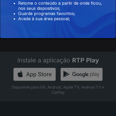
Retome o conteúdo a partir de onde ficou,
Expresso Transatlântico
nos seus dispositivos;
Ep. 1
11 mar. 2022
Guarde programas favoritos;
Aceda à sua área pessoal;
A Música ao vivo está de regresso aos nossos estúdios! Na
primeira das Sessões Antena 1 o projecto Expresso
Transatlântico. Edição de Nuno Galopim com produção de Ana
Sofia Carvalheda, captação e mistura Eric Harizanos
Instale a aplicação
RTP Play
Disponível para iOS, Android, Apple TV, Android TV e
CarPlay