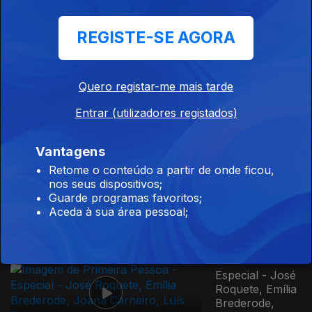
Ep. 10
REGISTE-SE AGORA
26 set. 2022
Frei Bento
Domingues
Quero registar-me mais tarde
Entrar (utilizadores registados)
831064
Vantagens
Ep. 11
17 out. 2022
Retome o conteúdo a partir de onde ficou,
Vhils
nos seus dispositivos;
Guarde programas favoritos;
Aceda à sua área pessoal;
Ep. 12
24 out. 2022
Especial - José
Roquete, Emília
Brederode,