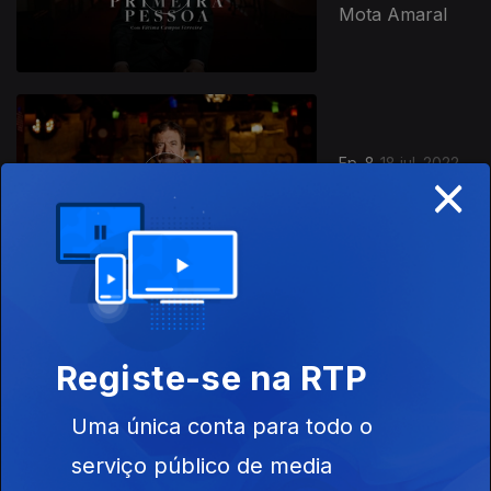
Mota Amaral
Ep. 8
18 jul. 2022
×
Quim Barreiros
Ep. 9
12 set. 2022
Registe-se na RTP
Elisa Ferreira
Uma única conta para todo o
serviço público de media