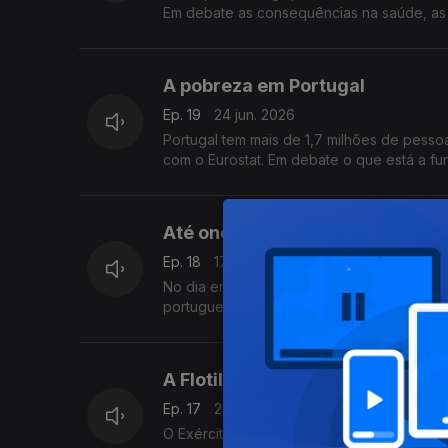
Em debate as consequências na saúde, as
A pobreza em Portugal
Ep. 19
24 jun. 2026
Portugal tem mais de 1,7 milhões de pess
com o Eurostat. Em debate o que está a fu
Até onde vai Portugal no Mundia
Ep. 18
17 jun. 2026
No dia em que Portugal se estreia no Mund
portugueses também. O trajecto da seleção
A Flotilha e as críticas a Israel
Ep. 17
27 mai. 2026
O Exército de Israel é acusado de tortura e