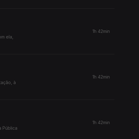
1h 42min
om ela,
1h 42min
tação, à
1h 42min
a Pública