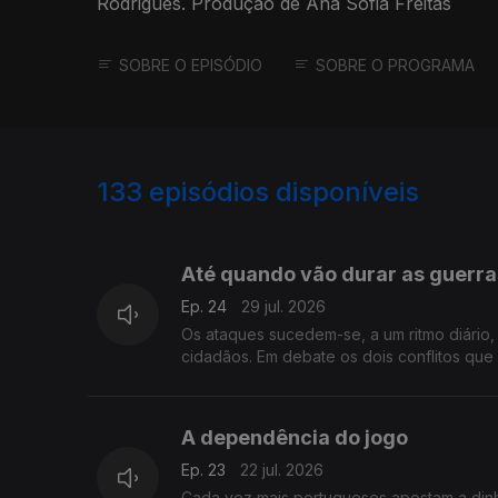
Rodrigues. Produção de Ana Sofia Freitas
SOBRE O EPISÓDIO
SOBRE O PROGRAMA
133
episódios disponíveis
925678
903722
876089
Até quando vão durar as guerra
Ep. 24
29 jul. 2026
Os ataques sucedem-se, a um ritmo diário
cidadãos. Em debate os dois conflitos que
A dependência do jogo
Ep. 23
22 jul. 2026
Cada vez mais portugueses apostam a dinhe