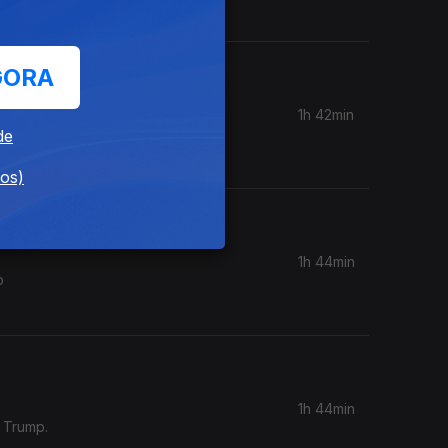
GORA
1h 42min
mo a
de
dos)
1h 44min
o
1h 44min
e Trump.