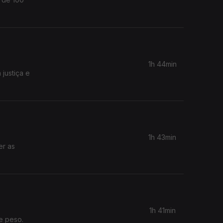
1h 44min
justiça e
1h 43min
er as
1h 41min
e peso.