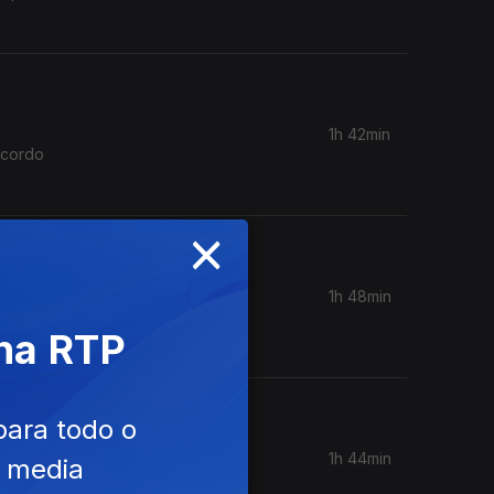
1h 42min
acordo
×
1h 48min
dores
 na RTP
para todo o
1h 44min
e media
lica