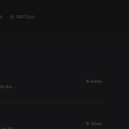
A
PARTILHA
1h 44min
ida dos
1h 40min
o de 100