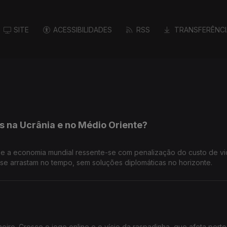
SITE
ACESSIBILIDADES
RSS
TRANSFERÊNCI
s na Ucrânia e no Médio Oriente?
, e a economia mundial ressente-se com penalização do custo de v
 se arrastam no tempo, sem soluções diplomáticas no horizonte.
iro. Cresce o jogo online e o vício da raspadinha, que afeta pert