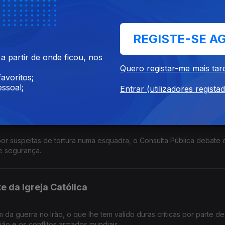
para as relações diplomáticas com a União Europeia.
REGISTE-SE A
 partir de onde ficou, nos
combustíveis preocupam a indústria automóvel. Em debate fatores co
Quero registar-me mais tar
Portugal que é uma das mais elevadas da Europa.
avoritos;
ssoal;
Entrar (utilizadores regista
las forças de segurança?
or suspeitas de tortura numa esquadra, o Consulta Pública debate 
de segurança.
e da Igreja Católica
da guerra no Irão, o que lhe tem valido duras críticas por parte d
ião e os conflitos armados mundiais.