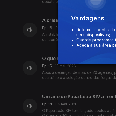
debate esta polémica e as consequências 
Vantagens
A crise na Indústria Automóvel
Ep. 16
20 mai. 2026
Retome o conteúdo a
A instabilidade geopolítica e a crise nos 
seus dispositivos;
concorrência chinesa e a carga fiscal em 
Guarde programas f
Aceda à sua área pe
O que se passa e quem passa pe
Ep. 15
13 mai. 2026
Após a detenção de mais de 20 agentes, p
escrutínio e a seleção dentro das forças 
Um ano de Papa Leão XIV à frent
Ep. 14
06 mai. 2026
O Papa Leão XIV tem lançado apelos ao fim 
O Consulta Pública discute o papel da relig