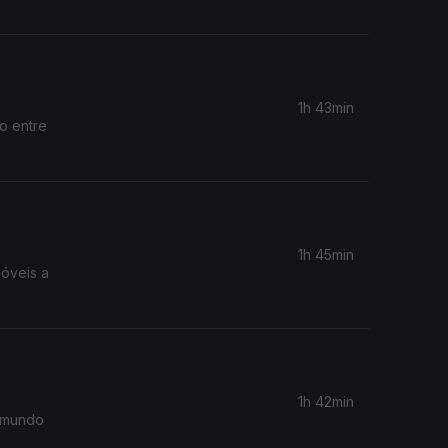
1h 43min
o entre
1h 45min
móveis a
1h 42min
a?mundo