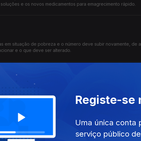
 soluções e os novos medicamentos para emagrecimento rápido.
oas em situação de pobreza e o número deve subir novamente, de 
ncionar e o que deve ser alterado.
l de Futebol?
ial de Futebol, a expectativa é elevada e a pressão sobre os joga
Registe-se
 nacional nas últimas décadas em debate no Consulta Pública.
Uma única conta 
serviço público d
 agressões aos ativistas da última flotilha para Gaza. O Consulta Púb