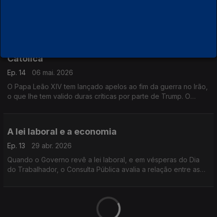
Após a detenção de mais de 20 agentes, por suspeitas de
tortura numa esquadra, o Consulta Pública debate o escrutínio
e a seleção dentro das forças de segurança.
Um ano de Papa Leão XIV à frente da Igreja
Católica
Ep. 14
06 mai. 2026
O Papa Leão XIV tem lançado apelos ao fim da guerra no Irão,
o que lhe tem valido duras críticas por parte de Trump. O
Consulta Pública discute o papel da religião e os conflitos
armados mundiais.
A lei laboral e a economia
Ep. 13
29 abr. 2026
Quando o Governo revê a lei laboral, e em vésperas do Dia
do Trabalhador, o Consulta Pública avalia a relação entre as
regras laborais e a economia.