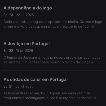
tempo, sem soluções diplomáticas no horizonte.
A dependência do jogo
Ep. 23
22 jul. 2026
Cada vez mais portugueses apostam a dinheiro. Cresce o jogo
online e o vício da raspadinha, que afeta perto de 100 mil
pessoas. A dependência e os efeitos da exposição à
publicidade às apostas em debate.
A Justiça em Portugal
Ep. 22
15 jul. 2026
O tempo da Justiça é um dos principais problemas apontados
ao sistema. O que fazer para reduzir o tempo da justiça e
aumentar a confiança dos cidadãos, em debate no Consulta
Pública.
As ondas de calor em Portugal
Ep. 21
08 jul. 2026
As temperaturas acima dos 40 graus são cada vez mais
frequentes e prolongadas, é por isso urgente conhecer as
consequências no ambiente, na saúde e no dia-a-dia.