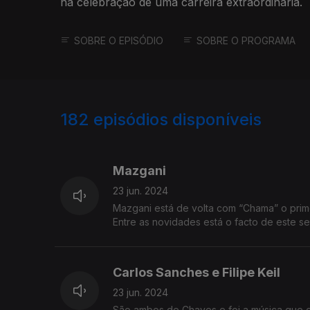
na celebração de uma carreira extraordinária.
SOBRE O EPISÓDIO
SOBRE O PROGRAMA
182
episódios disponíveis
772000
765402
761842
Mazgani
23 jun. 2024
Mazgani está de volta com “Chama” o pri
Entre as novidades está o facto de este se
Carlos Sanches e Filipe Keil
23 jun. 2024
São ambos de Chaves e foi a música que os