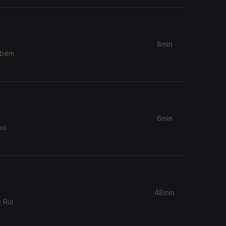
8min
mbém
6min
ho
48min
 Rui