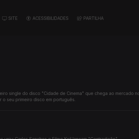
SITE
ACESSIBILIDADES
PARTILHA
meiro single do disco "Cidade de Cinema" que chega ao mercado n
r o seu primeiro disco em português.
 uniu: Carlos Sanches e Filipe Keil lançam "Contradição".