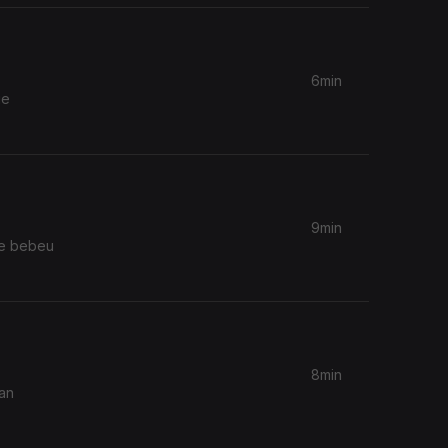
6min
ge
9min
ue bebeu
8min
nan