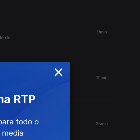
9min
le de
×
10min
singles
 na RTP
para todo o
35min
Nena e
e media