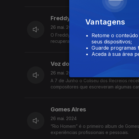
Freddy Locks
Vantagens
26 mai. 2024
O Freddy Locks comemora 20 anos de carrei
Retome o conteúdo a
recupera alguns dos seus maiores sucesso
seus dispositivos;
Guarde programas f
Aceda à sua área pe
Voz do Compositor
26 mai. 2024
A 7 de Junho o Coliseu dos Recreios rec
compositores que escreveram algumas ca
Buarque.
Gomes AIres
26 mai. 2024
“Rio Homem” é o primeiro album de Gomes 
experiências profissionais e pessoais.