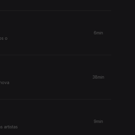
6min
os o
38min
9min
 artistas