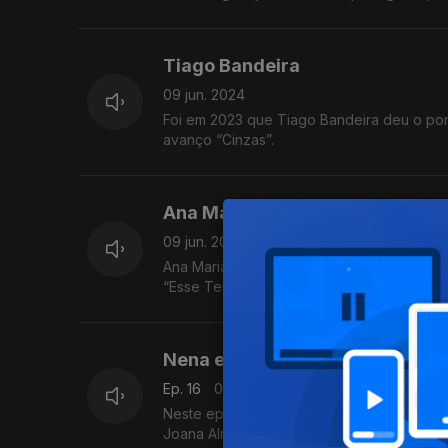
Tiago Bandeira
09 jun. 2024
Foi em 2023 que Tiago Bandeira deu o pon
avanço “Cinzas”.
Ana Mariano
09 jun. 2024
Ana Mariano lançou o álbum de estreia “Nu
“Esse Teu Riso” e “Recomeço" ft. Janeiro.
Nena e Joana Almeirante, Tiago
Ep. 16
09 jun. 2024
Neste episódio: novidades de Tiago Bande
Joana Almeirante.