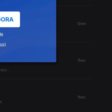
GORA
12min
disco que
de
dos)
11min
hico
11min
as