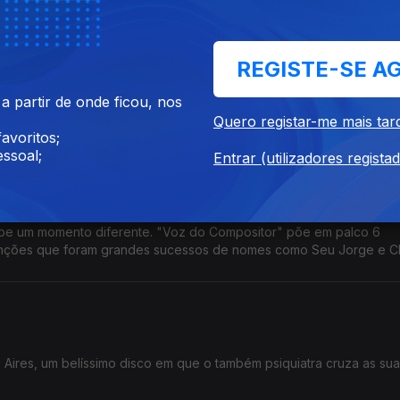
REGISTE-SE A
ra este ano e assinala a data com a edição de Infinite Roots, um 
 partir de onde ficou, nos
s e com dois concertos em Portugal.
Quero registar-me mais tar
avoritos;
ssoal;
Entrar (utilizadores regista
ebe um momento diferente. "Voz do Compositor" põe em palco 6
nções que foram grandes sucessos de nomes como Seu Jorge e C
Aires, um belíssimo disco em que o também psiquiatra cruza as su