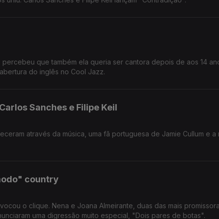
e percebeu que também ela queria ser cantora depois de aos 14 an
 abertura do inglês no Cool Jazz.
arlos Sanches e Filipe Keil
am através da música, uma fã portuguesa de Jamie Cullum e a nova
modo" country
cou o clique. Nena e Joana Almeirante, duas das mais promissoras
unciaram uma digressão muito especial, "Dois pares de botas".