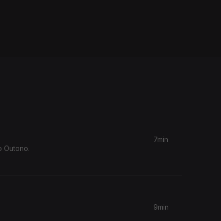
7min
o Outono.
9min