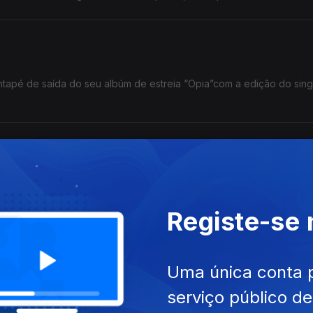
tapé de saída do seu albúm de estreia “Opia”com a edição do sing
vem”, produzido por João Só e Luar, do qual já são conhecidos os 
Registe-se
 Bandeira, Ana Mariano
Uma única conta 
ira, disco de Ana Mariano e a subida a palco em ritmo country de 
serviço público d