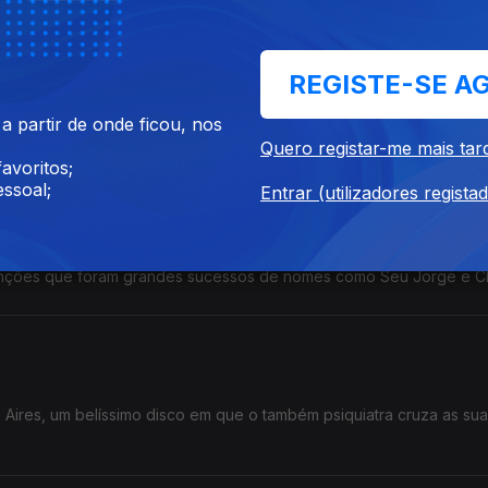
REGISTE-SE A
ra este ano e assinala a data com a edição de Infinite Roots, um 
s e com dois concertos em Portugal.
 partir de onde ficou, nos
Quero registar-me mais tar
avoritos;
ssoal;
Entrar (utilizadores regista
ebe um momento diferente. "Voz do Compositor" põe em palco 6
nções que foram grandes sucessos de nomes como Seu Jorge e C
Aires, um belíssimo disco em que o também psiquiatra cruza as su