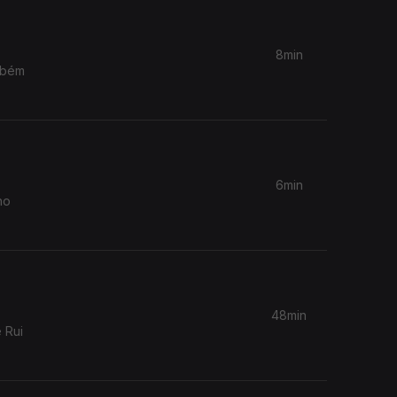
8min
mbém
6min
ho
48min
 Rui