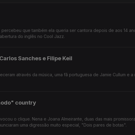
e percebeu que também ela queria ser cantora depois de aos 14 an
 abertura do inglês no Cool Jazz.
arlos Sanches e Filipe Keil
am através da música, uma fã portuguesa de Jamie Cullum e a nova
modo" country
cou o clique. Nena e Joana Almeirante, duas das mais promissoras
unciaram uma digressão muito especial, "Dois pares de botas".