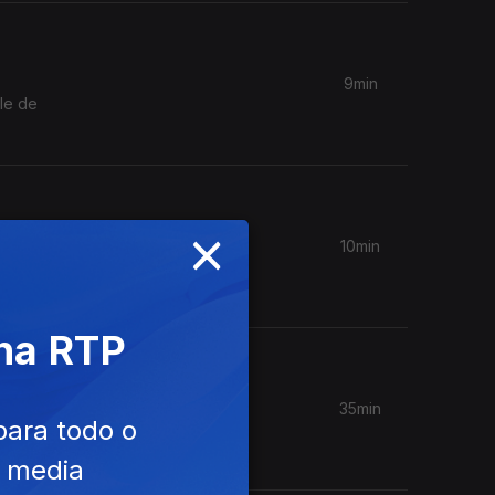
9min
le de
×
10min
singles
 na RTP
35min
para todo o
Nena e
e media