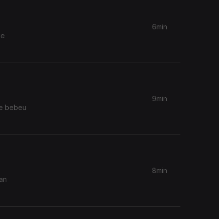
6min
ge
9min
ue bebeu
8min
nan