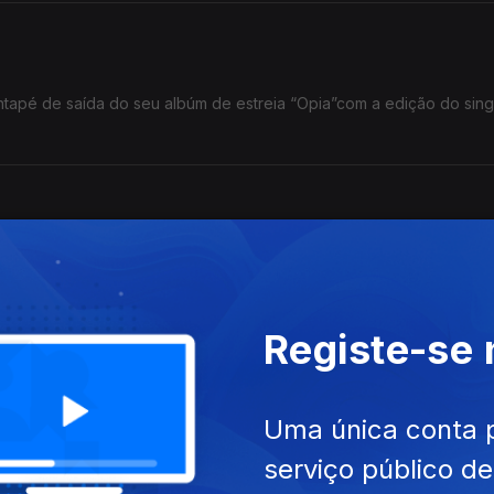
tapé de saída do seu albúm de estreia “Opia”com a edição do sing
vem”, produzido por João Só e Luar, do qual já são conhecidos os 
Registe-se
 Bandeira, Ana Mariano
Uma única conta 
ira, disco de Ana Mariano e a subida a palco em ritmo country de 
serviço público d