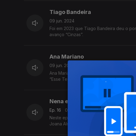
Tiago Bandeira
09 jun. 2024
Foi em 2023 que Tiago Bandeira deu o pon
avanço “Cinzas”.
Ana Mariano
09 jun. 2024
Ana Mariano lançou o álbum de estreia “Nu
“Esse Teu Riso” e “Recomeço" ft. Janeiro.
Nena e Joana Almeirante, Tiago
Ep. 16
09 jun. 2024
Neste episódio: novidades de Tiago Bande
Joana Almeirante.