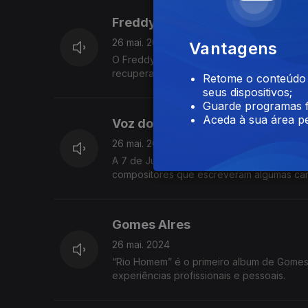
Freddy Locks
26 mai. 2024
Vantagens
O Freddy Locks comemora 20 anos de carrei
recupera alguns dos seus maiores sucesso
Retome o conteúdo a
seus dispositivos;
Guarde programas f
Aceda à sua área pe
Voz do Compositor
26 mai. 2024
A 7 de Junho o Coliseu dos Recreios rec
compositores que escreveram algumas ca
Buarque.
Gomes AIres
26 mai. 2024
“Rio Homem” é o primeiro album de Gomes 
experiências profissionais e pessoais.