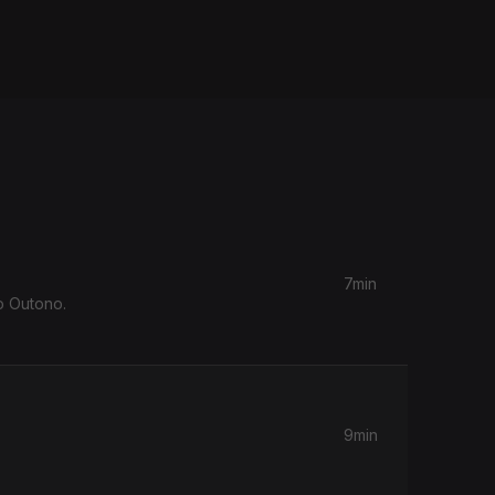
7min
o Outono.
9min