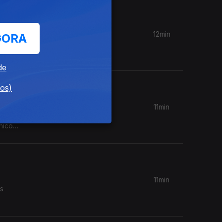
12min
GORA
disco que
de
dos)
11min
hico
11min
as