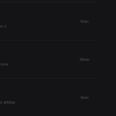
6min
os o
38min
9min
 artistas