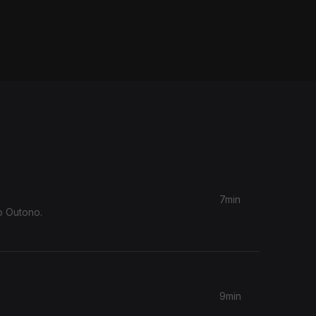
7min
o Outono.
9min