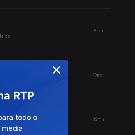
9min
le de
×
10min
singles
 na RTP
para todo o
35min
Nena e
e media