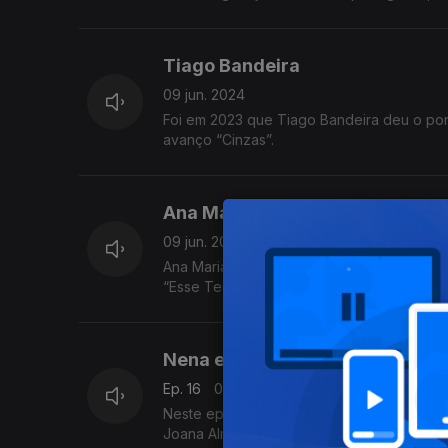
Tiago Bandeira
09 jun. 2024
Foi em 2023 que Tiago Bandeira deu o pon
avanço “Cinzas”.
Ana Mariano
09 jun. 2024
Ana Mariano lançou o álbum de estreia “Nu
“Esse Teu Riso” e “Recomeço" ft. Janeiro.
Nena e Joana Almeirante, Tiago
Ep. 16
09 jun. 2024
Neste episódio: novidades de Tiago Bande
Joana Almeirante.