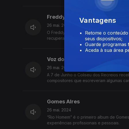
Freddy Locks
Vantagens
26 mai. 2024
O Freddy Locks comemora 20 anos de carrei
Retome o conteúdo a
recupera alguns dos seus maiores sucesso
seus dispositivos;
Guarde programas f
Aceda à sua área pe
Voz do Compositor
26 mai. 2024
A 7 de Junho o Coliseu dos Recreios rec
compositores que escreveram algumas ca
Buarque.
Gomes AIres
26 mai. 2024
“Rio Homem” é o primeiro album de Gomes 
experiências profissionais e pessoais.