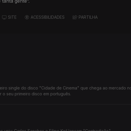
 tanta gente”.
SITE
ACESSIBILIDADES
PARTILHA
meiro single do disco "Cidade de Cinema" que chega ao mercado n
r o seu primeiro disco em português.
 uniu: Carlos Sanches e Filipe Keil lançam "Contradição".