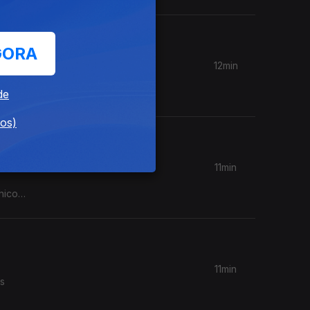
GORA
12min
disco que
de
dos)
11min
hico
11min
as