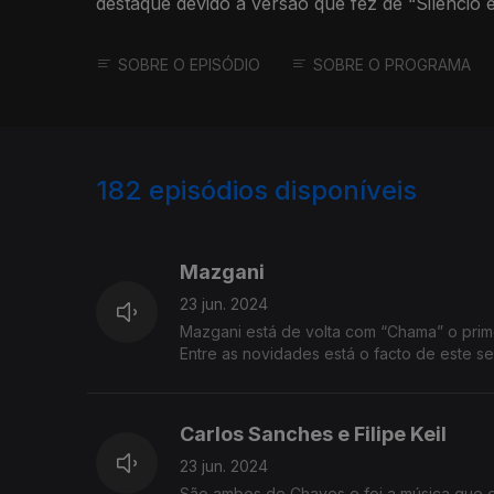
destaque devido à versão que fez de “Silêncio e
SOBRE O EPISÓDIO
SOBRE O PROGRAMA
182
episódios disponíveis
772000
765402
761842
Mazgani
23 jun. 2024
Mazgani está de volta com “Chama” o pri
Entre as novidades está o facto de este se
Carlos Sanches e Filipe Keil
23 jun. 2024
São ambos de Chaves e foi a música que os