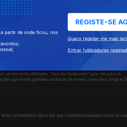
REGISTE-SE A
ra este ano e assinala a data com a edição de Infinite Roots, um 
 partir de onde ficou, nos
s e com dois concertos em Portugal.
Quero registar-me mais tar
avoritos;
ssoal;
Entrar (utilizadores regista
ebe um momento diferente. "Voz do Compositor" põe em palco 6
nções que foram grandes sucessos de nomes como Seu Jorge e C
Aires, um belíssimo disco em que o também psiquiatra cruza as su