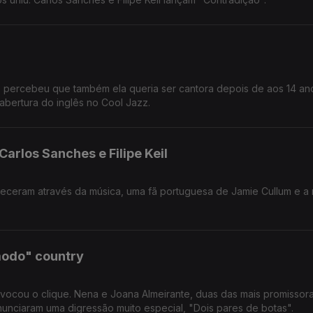
e percebeu que também ela queria ser cantora depois de aos 14 an
 abertura do inglês no Cool Jazz.
arlos Sanches e Filipe Keil
am através da música, uma fã portuguesa de Jamie Cullum e a nova
modo" country
cou o clique. Nena e Joana Almeirante, duas das mais promissoras
unciaram uma digressão muito especial, "Dois pares de botas".