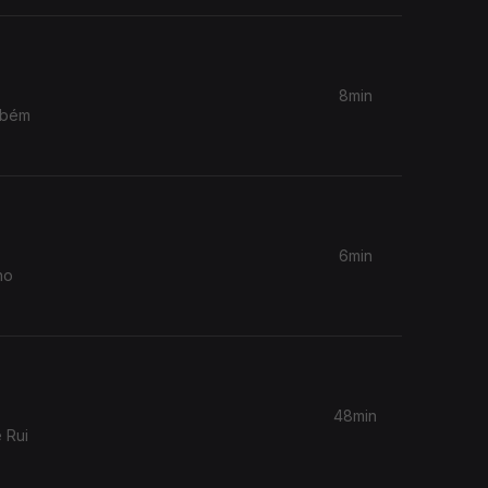
8min
mbém
6min
ho
48min
 Rui