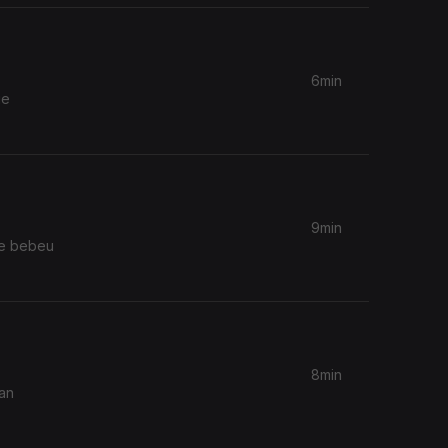
6min
ge
9min
ue bebeu
8min
nan