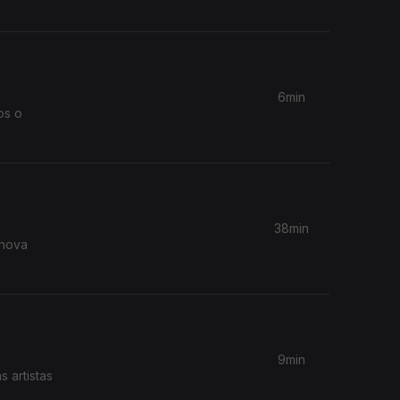
6min
os o
38min
9min
 artistas