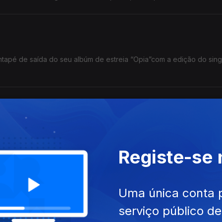
tapé de saída do seu albúm de estreia “Opia”com a edição do sing
vem”, produzido por João Só e Luar, do qual já são conhecidos os 
Registe-se
 Bandeira, Ana Mariano
Uma única conta 
ira, disco de Ana Mariano e a subida a palco em ritmo country de 
serviço público d