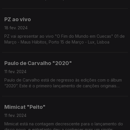
portuguesa, “Para dançar e para chorar” com lançamento
agendado para 23 de Fevereiro.
PZ ao vivo
18 fev. 2024
PZ vai apresentar ao vivo "O Fim do Mundo em Cuecas" 01 de
Março - Maus Hábitos, Porto 15 de Março - Lux, Lisboa
Paulo de Carvalho "2020"
11 fev. 2024
Paulo de Carvalho está de regresso às edições com o álbum
“2020”. Este é o primeiro lançamento de canções originais
desde 2012.
Mimicat "Peito"
11 fev. 2024
Mimicat está na contagem decrescente para o lançamento do
disco novo, e entretanto deu a conhecer mais um single: