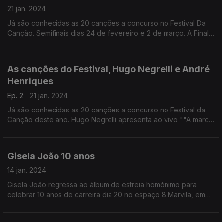
21 jan. 2024
Já são conhecidas as 20 canções a concurso no Festival Da
Canção. Semifinais dias 24 de fevereiro e 2 de março. A Final
acontece no dia 9 de março.
As canções do Festival, Hugo Negrelli e André
Henriques
Ep. 2
21 jan. 2024
Já são conhecidas as 20 canções a concurso no Festival da
Canção deste ano. Hugo Negrelli apresenta ao vivo ""A march
for Hackney" e André Henriques sobe a palco com"Leveza"
Gisela João 10 anos
14 jan. 2024
Gisela João regressa ao álbum de estreia homónimo para
celebrar 10 anos de carreira dia 20 no espaço 8 Marvila, em
Lisboa, e dia 27 no encantador Museu do Carro Eléctrico, no
Porto.