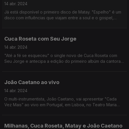
14 abr. 2024
Já está disponível o primeiro disco de Matay. "Espelho" é um
disco com influências que viajam entre a soul e o gospel,
nunca renegando as raízes africanas.
Cuca Roseta com Seu Jorge
14 abr. 2024
"Até a fé se esqueceu" o single novo de Cuca Roseta com
Seu Jorge e antecipa a edição do primeiro albúm da cantora
no Brasil, em Maio.
João Caetano ao vivo
14 abr. 2024
O multi-instrumentista, João Caetano, vai apresentar "Cada
Vez Mais” ao vivo em Portugal, em Lisboa, no Teatro Maria
Matos, no próximo dia 15 de Abril.
Milhanas, Cuca Roseta, Matay e João Caetano