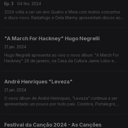
Ep. 3
04 fev. 2024
2024 volta a ser um ano Quatro e Meia com muitos concertos
e disco novo. Rastafogo e Dela Marmy apresentam discos ao
vivo e há novo single de Mariana Dalot.
"A March For Hackney" Hugo Negrelli
21 jan. 2024
Hugo Negrelli apresenta ao vivo o novo álbum: "A March For
Hackney" 26 de janeiro, na Casa da Cultura Jaime Lobo e
Silva, na Ericeira; e dia 18 de fevereiro, no Novo Ático –
Coliseu Porto Ageas.
André Henriques "Leveza"
21 jan. 2024
O novo álbum de André Henriques, “Leveza” continua a ser
apresentado um pouco por todo país. Coimbra, Portalegre,
Aveiro e Ponte Lima são as próximas paragens de André
Henriques
Festival da Canção 2024 - As Canções