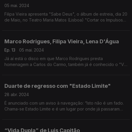
05 mai. 2024
Filipa Vieira apresenta "Sabe Deus", o álbum de estreia, dia 20
de Maio, no Teatro Maria Matos (Lisboa) "Cortar os Impulsos"
é o novo single
Marco Rodrigues, Filipa Vieira, Lena D'Água
Ep. 13
05 mai. 2024
Já aí está o disco em que Marco Rodrigues presta
homenagem a Carlos do Carmo, também já é conhecido o "Vai
dar banho ao cão" de Filipa Vieira e o regresso aos singles de
Lena D’Agua.
Duarte de regresso com "Estado Limite"
28 abr. 2024
É anunciado com um aviso à navegação: “Isto não é um fado.
Chama-se Estado Limite e é um lugar por onde já passaram
muitos fados.” Já é conhecido o mais recente single de Duarte.
“Vida Dupla” de Luis Capitão