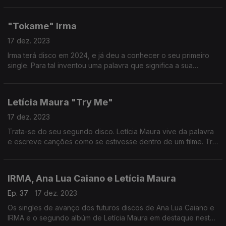
morrer”!
"Tokame" Irma
17 dez. 2023
Irma terá disco em 2024, e já deu a conhecer o seu primeiro
single. Para tal inventou uma palavra que significa a sua
necessidade de sentir, de ligar-se a outras pessoas,
"Tokame"
Letícia Maura "Try Me"
17 dez. 2023
Trata-se do seu segundo disco. Letícia Maura vive da palavra
e escreve canções como se estivesse dentro de um filme. Try
Me é seu mais recente disco que uma vez mais nos leva por
diversos ambientes.
IRMA, Ana Lua Caiano e Letícia Maura
Ep. 37
17 dez. 2023
Os singles de avanço dos futuros discos de Ana Lua Caiano e
IRMA e o segundo albúm de Letícia Maura em destaque neste