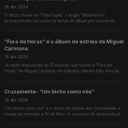
28 abr. 2024
O disco chama-se “Vida Dupla” o single “Malandrice”.
Acompanhado em todos os temas do álbum por Leonardo
Pisco, Luís Capitão apresenta um disco baseado no
entrosamento da Viola e da Guitarra Portuguesa.
“Fora de Horas” é o álbum de estreia de Miguel
Carmona.
28 abr. 2024
Já estão disponíveis as 12 músicas que fazem o “Fora de
Horas” de Miguel Carmona. Um trabalho intenso feito fora de
horas ao longo dos últimos dois anos.
Cruzamente- “Um bicho como nós”
28 abr. 2024
“Um bicho como nós” é o disco de estreia dos Cruzamente e
chega ao mercado a 10 de Maio. O concerto de apresentação
é dia 18 de Maio no CCOP- Porto