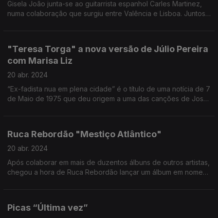
Gisela João junta-se ao guitarrista espanhol Carles Martinez,
numa colaboração que surgiu entre Valência e Lisboa. Juntos,
irão conduzir-nos por um tributo às músicas dos autores e
compositores de Abril.
"Teresa Torga" a nova versão de Júlio Pereira
com Marisa Liz
20 abr. 2024
“Ex-fadista nua em plena cidade” é o título de uma notícia de 7
de Maio de 1975 que deu origem a uma das canções de José
Afonso que agora tem nova versão de Júlio Pereira com a voz
de Marisa Liz.
Ruca Rebordão "Mestiço Atlântico"
20 abr. 2024
Após colaborar em mais de duzentos álbuns de outros artistas,
chegou a hora de Ruca Rebordão lançar um álbum em nome
próprio.
Picas “Última vez”