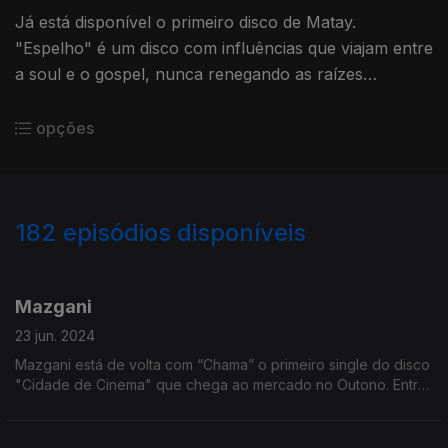
Já está disponível o primeiro disco de Matay.
"Espelho" é um disco com influências que viajam entre
a soul e o gospel, nunca renegando as raízes
africanas.
opções
182
episódios disponíveis
772000
765402
761842
755069
747953
742753
733777
726400
722996
Mazgani
23 jun. 2024
Mazgani está de volta com “Chama” o primeiro single do disco
"Cidade de Cinema" que chega ao mercado no Outono. Entre
as novidades está o facto de este ser o seu primeiro disco em
português.