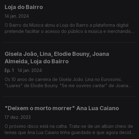
Loja do Bairro
14 jan. 2024
O Bairro da Música abriu a Loja do Bairro a plataforma digital
pretende facilitar o acesso do público à música e merchandise
dos artistas. No Mixtape fomos conhecer este novo espaço
para fãs.
Gisela João, Lina, Elodie Bouny, Joana
Almeida, Loja do Bairro
Ep. 1
14 jan. 2024
Os 10 anos de carreira de Gisela João. Lina no Eurosonic.
"Luares" de Elodie Bouny. "Se me ouvires cantar" de Joana
Almeida. Visita á Loja do Bairro
"Deixem o morto morrer" Ana Lua Caiano
17 dez. 2023
O próximo disco está na calha. Trata-se de um albúm cheio de
temas que Ana Lua Caiano tinha guardado e que agora decidiu
lançar. O primeiro single fala sobre morte: “Deixem o morto