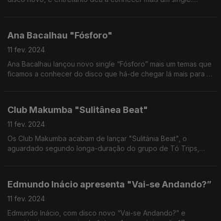
"Peito".
Ana Bacalhau "Fósforo"
11 fev. 2024
Ana Bacalhau lançou novo single “Fósforo” mais um temas que
ficamos a conhecer do disco que há-de chegar lá mais para a
frente.
Club Makumba "Sulitânea Beat"
11 fev. 2024
Os Club Makumba acabam de lançar "Sulitânia Beat", o
aguardado segundo longa-duração do grupo de Tó Trips,
João Doce, Gonçalo Prazeres e Gonçalo Leonardo.
Edmundo Inácio apresenta "Vai-se Andando?”
11 fev. 2024
Edmundo Inácio, com disco novo “Vai-se Andando?” e