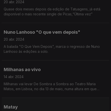
20 abr. 2024
Quase dois meses depois da edição de Tatuagens, já está
disponível o mais recente single de Picas,“Última vez”
Nuno Lanhoso "O que vem depois"
20 abr. 2024
A balada "O Que Vem Depois", marca o regresso de Nuno
Lanhoso às edições a solo.
Milhanas ao vivo
14 abr. 2024
Milhanas vai levar De Sombra a Sombra ao Teatro Maria
Matos, em Lisboa, no dia 13 de maio, numa altura em que
Milhanas está também em destaque devido à versão que fez
de “Silêncio e tanta gente”.
Matay