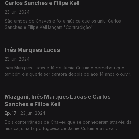
Carlos Sanches e Filipe Keil
23 jun. 2024
São ambos de Chaves e foi a música que os uniu: Carlos
Sanches e Filipe Keil lançam "Contradição".
Inês Marques Lucas
23 jun. 2024
Inês Marques Lucas é fã de Jamie Cullum e percebeu que
também ela queria ser cantora depois de aos 14 anos o ouvir
pela primeira vez e que agora fará a abertura do inglês no
Cool Jazz.
Mazgani, Inês Marques Lucas e Carlos
Sanches e Filipe Keil
Ep. 17
23 jun. 2024
Dois conterrâneos de Chaves que se conheceram através da
música, uma fã portuguesa de Jamie Cullum e a nova
abordagem à música de Mazgani.