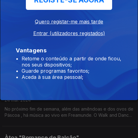
REGISTE-SE AGORA
24 mar. 2024
Os Monda laçaram um novo single que é também um desafio
Quero registar-me mais tarde
para que caminhemos juntos na mesma estrada.... com eles e
com o Buba Espinho, vamos juntos a "3 passos".
Entrar (utilizadores registados)
BEMgil MORENOveloso
Vantagens
24 mar. 2024
Retome o conteúdo a partir de onde ficou,
BEMgil MORENOveloso é a digresão que traz de 12 a 21 de
nos seus dispositivos;
abril a Portugal estes dois nomes da música brasileira. São
Guarde programas favoritos;
concertos Antena 1 que num só palco mostram duas carreiras.
Aceda à sua área pessoal;
Walk And Dance 24
24 mar. 2024
No próximo fim de semana, além das amêndoas e dos ovos de
Páscoa , há música ao vivo em Freamunde. O Walk and Dance
está de regresso.
Àtoa "Romance de Balcão"