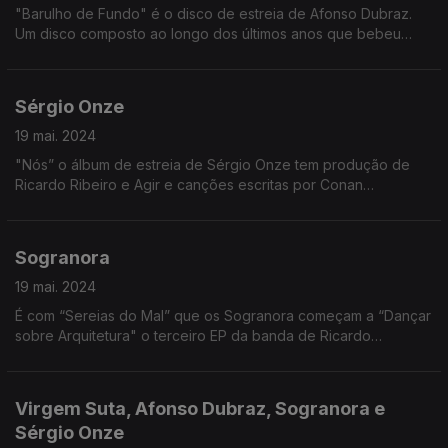
"Barulho de Fundo" é o disco de estreia de Afonso Dubraz.
Um disco composto ao longo dos últimos anos que bebeu
muito da rotina do músico/advogado.
Sérgio Onze
19 mai. 2024
"Nós” o álbum de estreia de Sérgio Onze tem produção de
Ricardo Ribeiro e Agir e canções escritas por Conan
Osiris,Teresinha Landeiro e Joana Espadinha. "Nós" parte do
fado tradicional para novas sonoridades.
Sogranora
19 mai. 2024
É com “Sereias do Mal” que os Sogranora começam a “Dançar
sobre Arquitetura" o terceiro EP da banda de Ricardo
Sebastião, Tomás Andrade e Vasco Gomes.
Virgem Suta, Afonso Dubraz, Sogranora e
Sérgio Onze