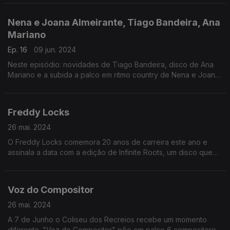
Nena e Joana Almeirante, Tiago Bandeira, Ana
Mariano
Ep. 16
09 jun. 2024
Neste episódio: novidades de Tiago Bandeira, disco de Ana
Mariano e a subida a palco em ritmo country de Nena e Joana
Almeirante.
Freddy Locks
26 mai. 2024
O Freddy Locks comemora 20 anos de carreira este ano e
assinala a data com a edição de Infinite Roots, um disco que
recupera alguns dos seus maiores sucessos e com dois
concertos em Portugal.
Voz do Compositor
26 mai. 2024
A 7 de Junho o Coliseu dos Recreios recebe um momento
diferente. "Voz do Compositor" põe em palco 6 compositores