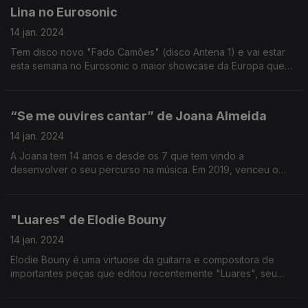
Lina no Eurosonic
14 jan. 2024
Tem disco novo "Fado Camões" (disco Antena 1) e vai estar
esta semana no Eurosonic o maior showcase da Europa que
acontece a partir da próxima quarta-feira e conta com mais de
250 artistas, 6 deles portugueses.
“Se me ouvires cantar” de Joana Almeida
14 jan. 2024
A Joana tem 14 anos e desde os 7 que tem vindo a
desenvolver o seu percurso na música. Em 2019, venceu o
Prémio dos pequenos Cantores da Figueira da Foz e
representou Portugal na Eurovisão Junior RTP
"Luares" de Elodie Bouny
14 jan. 2024
Elodie Bouny é uma virtuose da guitarra e compositora de
importantes peças que editou recentemente "Luares", seu
primeiro disco totalmente autoral que já encontra-se em todas
as plataformas de streaming.