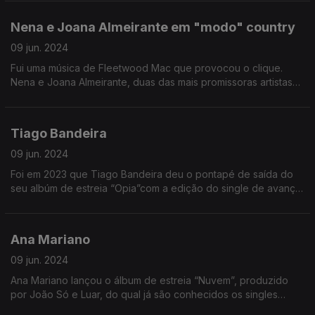
Nena e Joana Almeirante em "modo" country
09 jun. 2024
Fui uma música de Fleetwood Mac que provocou o clique.
Nena e Joana Almeirante, duas das mais promissoras artistas
da nova geração da música portuguesa, anunciaram uma
digressão muito especial, "Dois pares de botas".
Tiago Bandeira
09 jun. 2024
Foi em 2023 que Tiago Bandeira deu o pontapé de saída do
seu albúm de estreia “Opia”com a edição do single de avanço
“Cinzas”.
Ana Mariano
09 jun. 2024
Ana Mariano lançou o álbum de estreia “Nuvem”, produzido
por João Só e Luar, do qual já são conhecidos os singles
“Esse Teu Riso” e “Recomeço" ft. Janeiro.