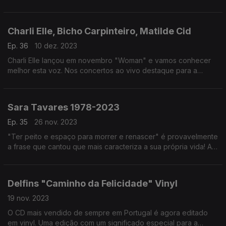
apresentação ao vivo do Bicho Carpinteiro.
Charli Elle, Bicho Carpinteiro, Matilde Cid
Ep. 36
10 dez. 2023
Charli Elle lançou em novembro "Woman" e vamos conhecer
melhor esta voz. Nos concertos ao vivo destaque para a
apresentação de "Desassossego" de Matilde Cid e de Bicho
Carpinteiro.
Sara Tavares 1978-2023
Ep. 35
26 nov. 2023
"Ter peito e espaço para morrer e renascer" é provavelmente
a frase que cantou que mais caracteriza a sua própria vida! A
impulsionadora silenciosa do movimento a que chamamos hoje
"Nova Lisboa" Sara Tavares.
Delfins "Caminho da Felicidade" Vinyl
19 nov. 2023
O CD mais vendido de sempre em Portugal é agora editado
em vinyl. Uma edição com um significado especial para a