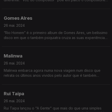
que escreveram algumas canções que foram grandes
sucessos de nomes como Seu Jorge e Chico Buarque.
Gomes AIres
26 mai. 2024
“Rio Homem” é o primeiro album de Gomes Aires, um belíssimo
disco em que o também psiquiatra cruza as suas experiências
profissionais e pessoais.
Malinwa
26 mai. 2024
Malinwa embarca agora numa nova viagem num disco que
retrata os últimos anos vividos pelo autor que é também
enfermeiro e que devido a esta sua atividade profissional faz
muitas viagens pela “Linha do Oeste”
Rui Taipa
26 mai. 2024
Rui Taipa lançou o "A Gente" que mais do que uma simples