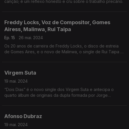
canção; é um reflexo honesto e cru sobre o trabalho precário.
Freddy Locks, Voz de Compositor, Gomes
Airess, Malinwa, Rui Taipa
Ep. 15
26 mai. 2024
Os 20 anos de carreira de Freddy Locks, o disco de estreia
de Gomes Aires, e o novo de Malinwa, o single de Rui Taipa e
o concerto a Voz dos Compositores.
Virgem Suta
19 mai. 2024
“Dois Dias” é o novo single dos Virgem Suta e antecipa o
quarto álbum de originais da dupla formada por Jorge
Benvinda e Nuno Figueiredo que assinala 15 anos de carreira.
Afonso Dubraz
19 mai. 2024