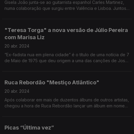
Gisela João junta-se ao guitarrista espanhol Carles Martinez,
numa colaboração que surgiu entre Valência e Lisboa. Juntos,
irão conduzir-nos por um tributo às músicas dos autores e
compositores de Abril.
"Teresa Torga" a nova versão de Júlio Pereira
com Marisa Liz
20 abr. 2024
“Ex-fadista nua em plena cidade” é o título de uma notícia de 7
de Maio de 1975 que deu origem a uma das canções de José
Afonso que agora tem nova versão de Júlio Pereira com a voz
de Marisa Liz.
Ruca Rebordão "Mestiço Atlântico"
20 abr. 2024
Após colaborar em mais de duzentos álbuns de outros artistas,
chegou a hora de Ruca Rebordão lançar um álbum em nome
próprio.
Picas “Última vez”