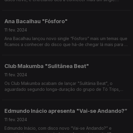
"Peito".
Ana Bacalhau "Fósforo"
11 fev. 2024
Ana Bacalhau lançou novo single “Fósforo” mais um temas que
ficamos a conhecer do disco que há-de chegar lá mais para a
frente.
Club Makumba "Sulitânea Beat"
11 fev. 2024
Os Club Makumba acabam de lançar "Sulitânia Beat", o
aguardado segundo longa-duração do grupo de Tó Trips,
João Doce, Gonçalo Prazeres e Gonçalo Leonardo.
Edmundo Inácio apresenta "Vai-se Andando?”
11 fev. 2024
Edmundo Inácio, com disco novo “Vai-se Andando?” e