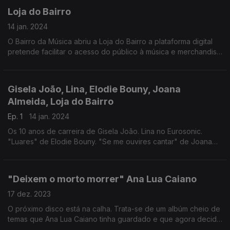
Loja do Bairro
14 jan. 2024
O Bairro da Música abriu a Loja do Bairro a plataforma digital
pretende facilitar o acesso do público à música e merchandise
dos artistas. No Mixtape fomos conhecer este novo espaço
para fãs.
Gisela João, Lina, Elodie Bouny, Joana
Almeida, Loja do Bairro
Ep. 1
14 jan. 2024
Os 10 anos de carreira de Gisela João. Lina no Eurosonic.
"Luares" de Elodie Bouny. "Se me ouvires cantar" de Joana
Almeida. Visita á Loja do Bairro
"Deixem o morto morrer" Ana Lua Caiano
17 dez. 2023
O próximo disco está na calha. Trata-se de um albúm cheio de
temas que Ana Lua Caiano tinha guardado e que agora decidiu
lançar. O primeiro single fala sobre morte: “Deixem o morto