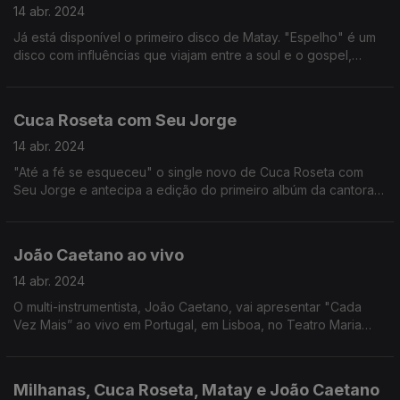
14 abr. 2024
Já está disponível o primeiro disco de Matay. "Espelho" é um
disco com influências que viajam entre a soul e o gospel,
nunca renegando as raízes africanas.
Cuca Roseta com Seu Jorge
14 abr. 2024
"Até a fé se esqueceu" o single novo de Cuca Roseta com
Seu Jorge e antecipa a edição do primeiro albúm da cantora
no Brasil, em Maio.
João Caetano ao vivo
14 abr. 2024
O multi-instrumentista, João Caetano, vai apresentar "Cada
Vez Mais” ao vivo em Portugal, em Lisboa, no Teatro Maria
Matos, no próximo dia 15 de Abril.
Milhanas, Cuca Roseta, Matay e João Caetano