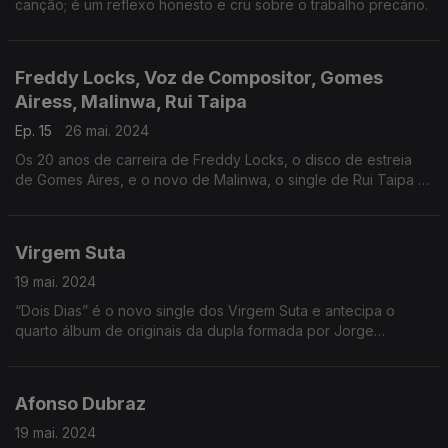
canção; é um reflexo honesto e cru sobre o trabalho precário.
Freddy Locks, Voz de Compositor, Gomes
Airess, Malinwa, Rui Taipa
Ep. 15
26 mai. 2024
Os 20 anos de carreira de Freddy Locks, o disco de estreia
de Gomes Aires, e o novo de Malinwa, o single de Rui Taipa e
o concerto a Voz dos Compositores.
Virgem Suta
19 mai. 2024
“Dois Dias” é o novo single dos Virgem Suta e antecipa o
quarto álbum de originais da dupla formada por Jorge
Benvinda e Nuno Figueiredo que assinala 15 anos de carreira.
Afonso Dubraz
19 mai. 2024