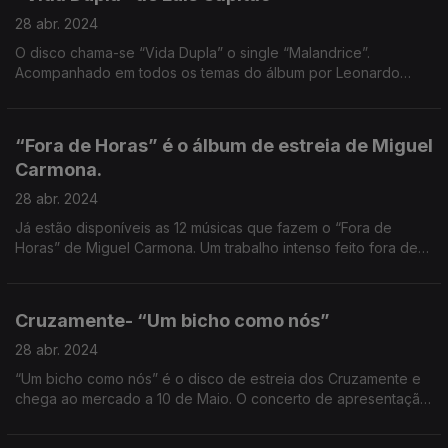
28 abr. 2024
O disco chama-se “Vida Dupla” o single “Malandrice”.
Acompanhado em todos os temas do álbum por Leonardo
Pisco, Luís Capitão apresenta um disco baseado no
entrosamento da Viola e da Guitarra Portuguesa.
“Fora de Horas” é o álbum de estreia de Miguel
Carmona.
28 abr. 2024
Já estão disponíveis as 12 músicas que fazem o “Fora de
Horas” de Miguel Carmona. Um trabalho intenso feito fora de
horas ao longo dos últimos dois anos.
Cruzamente- “Um bicho como nós”
28 abr. 2024
“Um bicho como nós” é o disco de estreia dos Cruzamente e
chega ao mercado a 10 de Maio. O concerto de apresentação
é dia 18 de Maio no CCOP- Porto