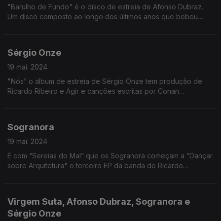
"Barulho de Fundo" é o disco de estreia de Afonso Dubraz.
Um disco composto ao longo dos últimos anos que bebeu
muito da rotina do músico/advogado.
Sérgio Onze
19 mai. 2024
"Nós” o álbum de estreia de Sérgio Onze tem produção de
Ricardo Ribeiro e Agir e canções escritas por Conan
Osiris,Teresinha Landeiro e Joana Espadinha. "Nós" parte do
fado tradicional para novas sonoridades.
Sogranora
19 mai. 2024
É com “Sereias do Mal” que os Sogranora começam a “Dançar
sobre Arquitetura" o terceiro EP da banda de Ricardo
Sebastião, Tomás Andrade e Vasco Gomes.
Virgem Suta, Afonso Dubraz, Sogranora e
Sérgio Onze