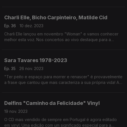
apresentação ao vivo do Bicho Carpinteiro.
Charli Elle, Bicho Carpinteiro, Matilde Cid
Ep. 36
10 dez. 2023
Charli Elle lançou em novembro "Woman" e vamos conhecer
melhor esta voz. Nos concertos ao vivo destaque para a
apresentação de "Desassossego" de Matilde Cid e de Bicho
Carpinteiro.
Sara Tavares 1978-2023
Ep. 35
26 nov. 2023
"Ter peito e espaço para morrer e renascer" é provavelmente
a frase que cantou que mais caracteriza a sua própria vida! A
impulsionadora silenciosa do movimento a que chamamos hoje
"Nova Lisboa" Sara Tavares.
Delfins "Caminho da Felicidade" Vinyl
19 nov. 2023
O CD mais vendido de sempre em Portugal é agora editado
em vinyl. Uma edição com um significado especial para a