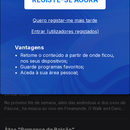
REGISTE-SE AGORA
24 mar. 2024
Os Monda laçaram um novo single que é também um desafio
Quero registar-me mais tarde
para que caminhemos juntos na mesma estrada.... com eles e
com o Buba Espinho, vamos juntos a "3 passos".
Entrar (utilizadores registados)
BEMgil MORENOveloso
Vantagens
24 mar. 2024
Retome o conteúdo a partir de onde ficou,
BEMgil MORENOveloso é a digresão que traz de 12 a 21 de
nos seus dispositivos;
abril a Portugal estes dois nomes da música brasileira. São
Guarde programas favoritos;
concertos Antena 1 que num só palco mostram duas carreiras.
Aceda à sua área pessoal;
Walk And Dance 24
24 mar. 2024
No próximo fim de semana, além das amêndoas e dos ovos de
Páscoa , há música ao vivo em Freamunde. O Walk and Dance
está de regresso.
Àtoa "Romance de Balcão"