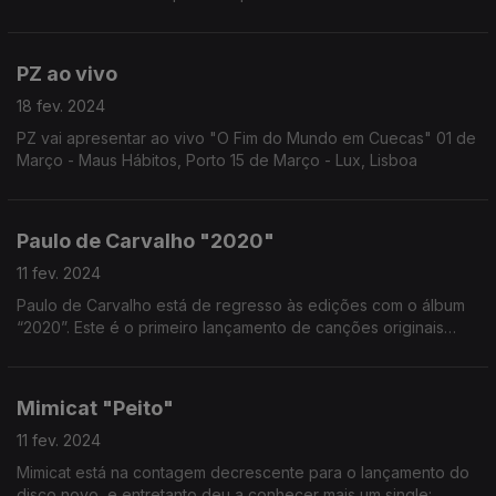
portuguesa, “Para dançar e para chorar” com lançamento
agendado para 23 de Fevereiro.
PZ ao vivo
18 fev. 2024
PZ vai apresentar ao vivo "O Fim do Mundo em Cuecas" 01 de
Março - Maus Hábitos, Porto 15 de Março - Lux, Lisboa
Paulo de Carvalho "2020"
11 fev. 2024
Paulo de Carvalho está de regresso às edições com o álbum
“2020”. Este é o primeiro lançamento de canções originais
desde 2012.
Mimicat "Peito"
11 fev. 2024
Mimicat está na contagem decrescente para o lançamento do
disco novo, e entretanto deu a conhecer mais um single: