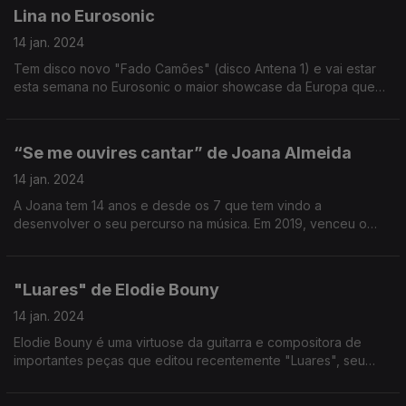
Lina no Eurosonic
14 jan. 2024
Tem disco novo "Fado Camões" (disco Antena 1) e vai estar
esta semana no Eurosonic o maior showcase da Europa que
acontece a partir da próxima quarta-feira e conta com mais de
250 artistas, 6 deles portugueses.
“Se me ouvires cantar” de Joana Almeida
14 jan. 2024
A Joana tem 14 anos e desde os 7 que tem vindo a
desenvolver o seu percurso na música. Em 2019, venceu o
Prémio dos pequenos Cantores da Figueira da Foz e
representou Portugal na Eurovisão Junior RTP
"Luares" de Elodie Bouny
14 jan. 2024
Elodie Bouny é uma virtuose da guitarra e compositora de
importantes peças que editou recentemente "Luares", seu
primeiro disco totalmente autoral que já encontra-se em todas
as plataformas de streaming.