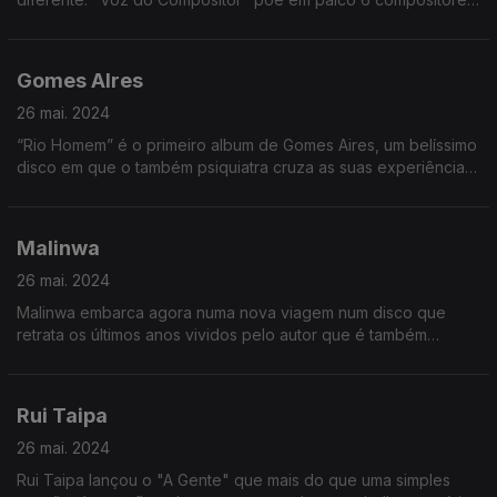
que escreveram algumas canções que foram grandes
sucessos de nomes como Seu Jorge e Chico Buarque.
Gomes AIres
26 mai. 2024
“Rio Homem” é o primeiro album de Gomes Aires, um belíssimo
disco em que o também psiquiatra cruza as suas experiências
profissionais e pessoais.
Malinwa
26 mai. 2024
Malinwa embarca agora numa nova viagem num disco que
retrata os últimos anos vividos pelo autor que é também
enfermeiro e que devido a esta sua atividade profissional faz
muitas viagens pela “Linha do Oeste”
Rui Taipa
26 mai. 2024
Rui Taipa lançou o "A Gente" que mais do que uma simples