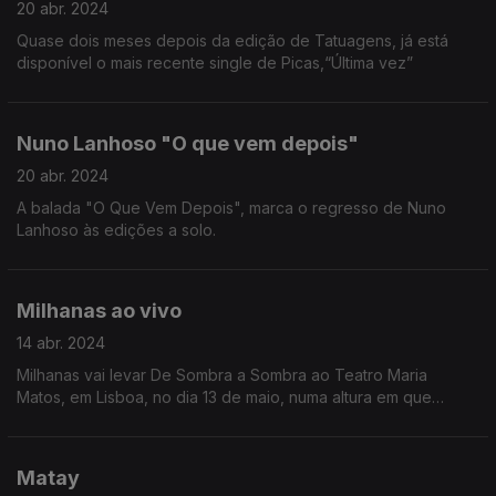
20 abr. 2024
Quase dois meses depois da edição de Tatuagens, já está
disponível o mais recente single de Picas,“Última vez”
Nuno Lanhoso "O que vem depois"
20 abr. 2024
A balada "O Que Vem Depois", marca o regresso de Nuno
Lanhoso às edições a solo.
Milhanas ao vivo
14 abr. 2024
Milhanas vai levar De Sombra a Sombra ao Teatro Maria
Matos, em Lisboa, no dia 13 de maio, numa altura em que
Milhanas está também em destaque devido à versão que fez
de “Silêncio e tanta gente”.
Matay