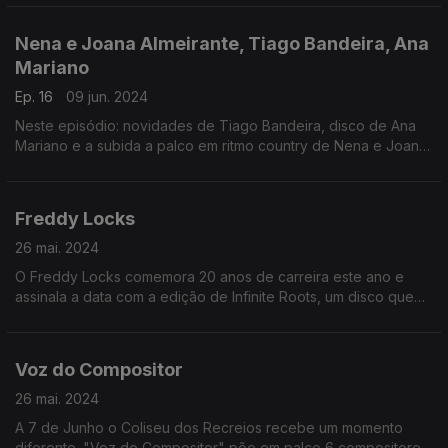
Nena e Joana Almeirante, Tiago Bandeira, Ana
Mariano
Ep. 16
09 jun. 2024
Neste episódio: novidades de Tiago Bandeira, disco de Ana
Mariano e a subida a palco em ritmo country de Nena e Joana
Almeirante.
Freddy Locks
26 mai. 2024
O Freddy Locks comemora 20 anos de carreira este ano e
assinala a data com a edição de Infinite Roots, um disco que
recupera alguns dos seus maiores sucessos e com dois
concertos em Portugal.
Voz do Compositor
26 mai. 2024
A 7 de Junho o Coliseu dos Recreios recebe um momento
diferente. "Voz do Compositor" põe em palco 6 compositores