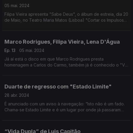
05 mai. 2024
Filipa Vieira apresenta "Sabe Deus", o álbum de estreia, dia 20
de Maio, no Teatro Maria Matos (Lisboa) "Cortar os Impulsos"
é o novo single
Marco Rodrigues, Filipa Vieira, Lena D'Água
Ep. 13
05 mai. 2024
Já aí está o disco em que Marco Rodrigues presta
homenagem a Carlos do Carmo, também já é conhecido o "Vai
dar banho ao cão" de Filipa Vieira e o regresso aos singles de
Lena D’Agua.
Duarte de regresso com "Estado Limite"
28 abr. 2024
É anunciado com um aviso à navegação: “Isto não é um fado.
Chama-se Estado Limite e é um lugar por onde já passaram
muitos fados.” Já é conhecido o mais recente single de Duarte.
“Vida Dupla” de Luis Capitão