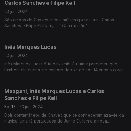
Carlos Sanches e Filipe Keil
23 jun. 2024
São ambos de Chaves e foi a música que os uniu: Carlos
Sanches e Filipe Keil lançam "Contradição".
Inês Marques Lucas
23 jun. 2024
Inês Marques Lucas é fã de Jamie Cullum e percebeu que
também ela queria ser cantora depois de aos 14 anos o ouvir
pela primeira vez e que agora fará a abertura do inglês no
Cool Jazz.
Mazgani, Inês Marques Lucas e Carlos
Sanches e Filipe Keil
Ep. 17
23 jun. 2024
Dois conterrâneos de Chaves que se conheceram através da
música, uma fã portuguesa de Jamie Cullum e a nova
abordagem à música de Mazgani.