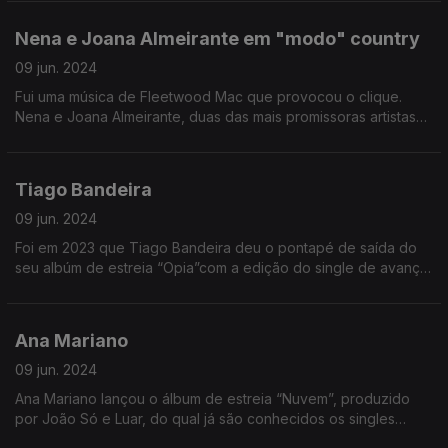
Nena e Joana Almeirante em "modo" country
09 jun. 2024
Fui uma música de Fleetwood Mac que provocou o clique.
Nena e Joana Almeirante, duas das mais promissoras artistas
da nova geração da música portuguesa, anunciaram uma
digressão muito especial, "Dois pares de botas".
Tiago Bandeira
09 jun. 2024
Foi em 2023 que Tiago Bandeira deu o pontapé de saída do
seu albúm de estreia “Opia”com a edição do single de avanço
“Cinzas”.
Ana Mariano
09 jun. 2024
Ana Mariano lançou o álbum de estreia “Nuvem”, produzido
por João Só e Luar, do qual já são conhecidos os singles
“Esse Teu Riso” e “Recomeço" ft. Janeiro.