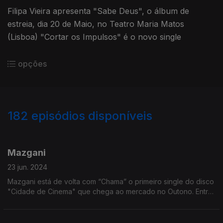
Filipa Vieira apresenta "Sabe Deus", o álbum de
estreia, dia 20 de Maio, no Teatro Maria Matos
(Lisboa) "Cortar os Impulsos" é o novo single
opções
182
episódios disponíveis
772000
765402
761842
755069
747953
742753
733777
726400
722996
Mazgani
23 jun. 2024
Mazgani está de volta com “Chama” o primeiro single do disco
"Cidade de Cinema" que chega ao mercado no Outono. Entre
as novidades está o facto de este ser o seu primeiro disco em
português.