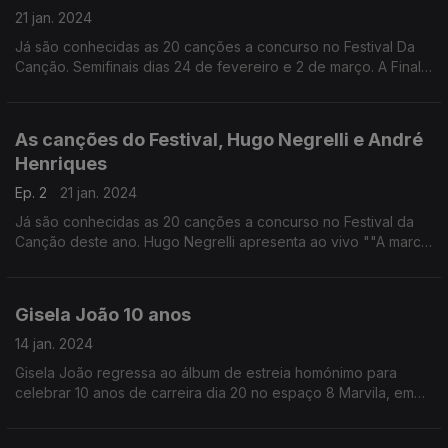
21 jan. 2024
Já são conhecidas as 20 canções a concurso no Festival Da
Canção. Semifinais dias 24 de fevereiro e 2 de março. A Final
acontece no dia 9 de março.
As canções do Festival, Hugo Negrelli e André
Henriques
Ep. 2
21 jan. 2024
Já são conhecidas as 20 canções a concurso no Festival da
Canção deste ano. Hugo Negrelli apresenta ao vivo ""A march
for Hackney" e André Henriques sobe a palco com"Leveza"
Gisela João 10 anos
14 jan. 2024
Gisela João regressa ao álbum de estreia homónimo para
celebrar 10 anos de carreira dia 20 no espaço 8 Marvila, em
Lisboa, e dia 27 no encantador Museu do Carro Eléctrico, no
Porto.