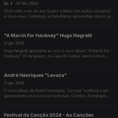
Ep. 3
04 fev. 2024
2024 volta a ser um ano Quatro e Meia com muitos concertos
e disco novo. Rastafogo e Dela Marmy apresentam discos ao
vivo e há novo single de Mariana Dalot.
"A March For Hackney" Hugo Negrelli
21 jan. 2024
Hugo Negrelli apresenta ao vivo o novo álbum: "A March For
Hackney" 26 de janeiro, na Casa da Cultura Jaime Lobo e
Silva, na Ericeira; e dia 18 de fevereiro, no Novo Ático –
Coliseu Porto Ageas.
André Henriques "Leveza"
21 jan. 2024
O novo álbum de André Henriques, “Leveza” continua a ser
apresentado um pouco por todo país. Coimbra, Portalegre,
Aveiro e Ponte Lima são as próximas paragens de André
Henriques
Festival da Canção 2024 - As Canções