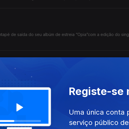
tapé de saída do seu albúm de estreia “Opia”com a edição do sing
vem”, produzido por João Só e Luar, do qual já são conhecidos os 
Registe-se
 Bandeira, Ana Mariano
Uma única conta 
ira, disco de Ana Mariano e a subida a palco em ritmo country de 
serviço público d