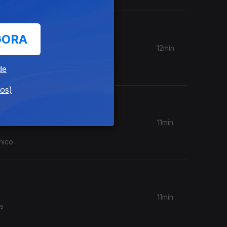
GORA
12min
disco que
de
dos)
11min
hico
11min
as