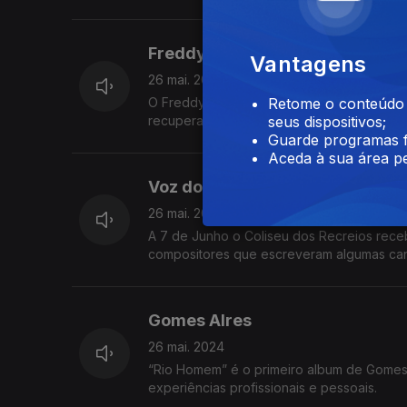
Freddy Locks
Vantagens
26 mai. 2024
O Freddy Locks comemora 20 anos de carrei
Retome o conteúdo a
recupera alguns dos seus maiores sucesso
seus dispositivos;
Guarde programas f
Aceda à sua área pe
Voz do Compositor
26 mai. 2024
A 7 de Junho o Coliseu dos Recreios rec
compositores que escreveram algumas ca
Buarque.
Gomes AIres
26 mai. 2024
“Rio Homem” é o primeiro album de Gomes 
experiências profissionais e pessoais.