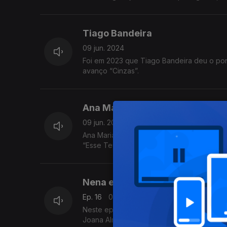
Tiago Bandeira
09 jun. 2024
Foi em 2023 que Tiago Bandeira deu o pon
avanço “Cinzas”.
Ana Mariano
09 jun. 2024
Ana Mariano lançou o álbum de estreia “Nu
“Esse Teu Riso” e “Recomeço" ft. Janeiro.
Nena e Joana Almeirante, Tiago
Ep. 16
09 jun. 2024
Neste episódio: novidades de Tiago Bande
Joana Almeirante.