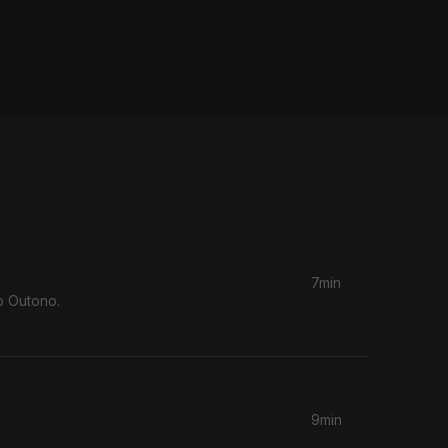
7min
o Outono.
9min