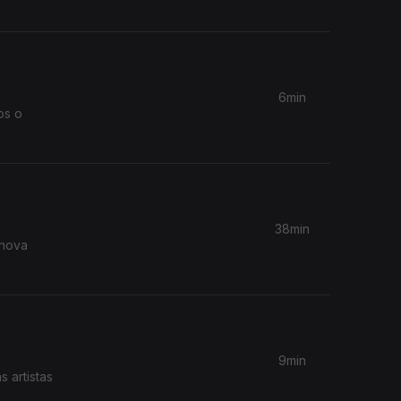
6min
os o
38min
9min
 artistas