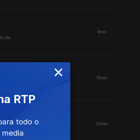
9min
le de
×
10min
singles
 na RTP
para todo o
35min
Nena e
e media