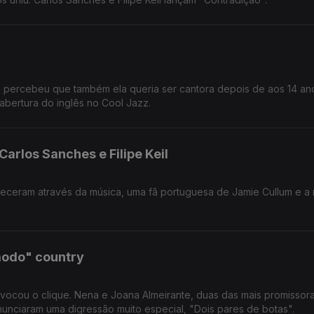
e percebeu que também ela queria ser cantora depois de aos 14 an
 abertura do inglês no Cool Jazz.
arlos Sanches e Filipe Keil
am através da música, uma fã portuguesa de Jamie Cullum e a nova
modo" country
cou o clique. Nena e Joana Almeirante, duas das mais promissoras
unciaram uma digressão muito especial, "Dois pares de botas".