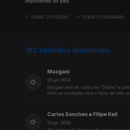
importantes do país.
SOBRE O EPISÓDIO
SOBRE O PROGRAMA
182
episódios disponíveis
772000
765402
761842
Mazgani
23 jun. 2024
Mazgani está de volta com “Chama” o pri
Entre as novidades está o facto de este se
Carlos Sanches e Filipe Keil
23 jun. 2024
São ambos de Chaves e foi a música que os