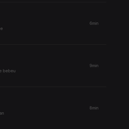
6min
ge
9min
ue bebeu
8min
nan