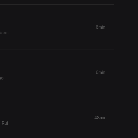
8min
mbém
6min
ho
48min
 Rui