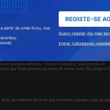
REGISTE-SE A
ra este ano e assinala a data com a edição de Infinite Roots, um 
 partir de onde ficou, nos
s e com dois concertos em Portugal.
Quero registar-me mais tar
avoritos;
ssoal;
Entrar (utilizadores regista
ebe um momento diferente. "Voz do Compositor" põe em palco 6
nções que foram grandes sucessos de nomes como Seu Jorge e C
Aires, um belíssimo disco em que o também psiquiatra cruza as su