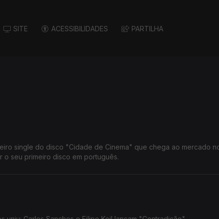
SITE
ACESSIBILIDADES
PARTILHA
meiro single do disco "Cidade de Cinema" que chega ao mercado n
r o seu primeiro disco em português.
 uniu: Carlos Sanches e Filipe Keil lançam "Contradição".