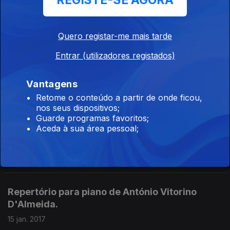
REGISTE-SE AGORA
Quero registar-me mais tarde
Quarteto S. Roque: obra integral para quarteto
de cordas de Vianna da Motta.
Entrar (utilizadores registados)
05 fev. 2017
Vantagens
Retome o conteúdo a partir de onde ficou,
nos seus dispositivos;
O grupo Sete Lágrimas, fundado em 1999 por
Guarde programas favoritos;
Filipe Faria e Sérgio Peixoto. Concerto
Aceda à sua área pessoal;
realizado no CCB em 2014.
22 jan. 2017
Repertório para piano de António Vitorino
D'Almeida.
15 jan. 2017