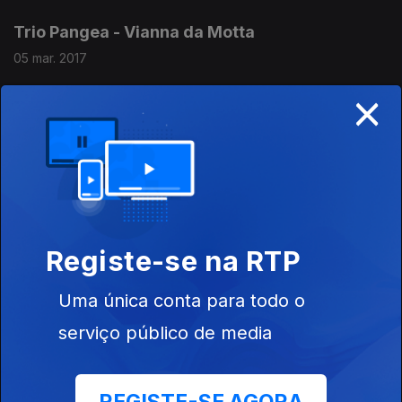
Trio Pangea - Vianna da Motta
05 mar. 2017
×
Quartetos de Vianna da Motta pelo Quarteto
São Roque.
26 fev. 2017
Nella Maissa interpreta peças do repertório
Registe-se na RTP
para piano de João Domingos Bomtempo.
Uma única conta para todo o
19 fev. 2017
serviço público de media
O compositor e pianista Luiz Costa.
12 fev. 2017