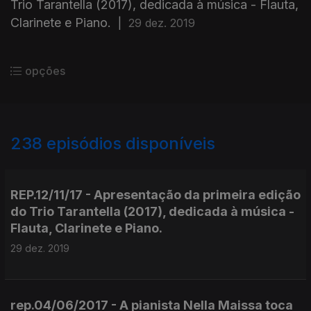
Trio Tarantella (2017), dedicada à música - Flauta,
Clarinete e Piano.
|
29 dez. 2019
opções
238
episódios disponíveis
316521
302115
289413
274442
260081
236524
226065
216308
205994
REP.12/11/17 - Apresentação da primeira edição
do Trio Tarantella (2017), dedicada à música -
Flauta, Clarinete e Piano.
29 dez. 2019
rep.04/06/2017 - A pianista Nella Maissa toca