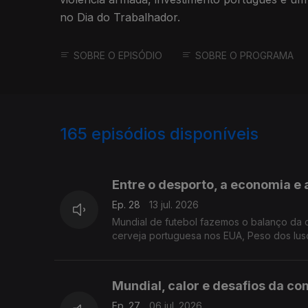
no Dia do Trabalhador.
SOBRE O EPISÓDIO
SOBRE O PROGRAMA
165
episódios disponíveis
925134
906274
888277
Entre o desporto, a economia e 
Ep. 28
13 jul. 2026
Mundial de futebol fazemos o balanço da 
cerveja portuguesa nos EUA, Peso dos lus
Mundial, calor e desafios da c
Ep. 27
06 jul. 2026