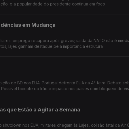
nção; e a popularidade do presidente continua em foco
endências em Mudança
liares; emprego recupera após greves; saída da NATO não é imedia
os; lajes ganham destaque pela importância estrutura
bição de BD nos EUA. Portugal defronta EUA na 4ª feira. Debate so
 Possível boicote do Irão e impacto nos países com bloqueio de vis
ias que Estão a Agitar a Semana
shutdown nos EUA, militares chegam às Lajes, colisão fatal da Air