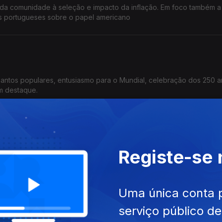
 da comunidade à seleção e impacto da inflação. Em foco também a
 portugueses sobre o papel americano
 santos populares, entusiasmo para o Mundial, celebração dos 250 
m destaque.
a
Registe-se
caras retraem luso-americanos?
do a postos?
Uma única conta 
as dos EUA.
l: tradição, polémicas e desafios
serviço público d