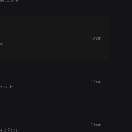
leitoral e
10min
 um
12min
apso do
13min
 e o Papa