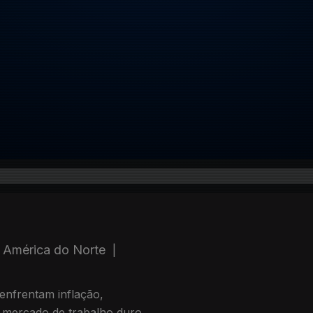
a América do Norte
|
enfrentam inflação,
m mercado de trabalho duro