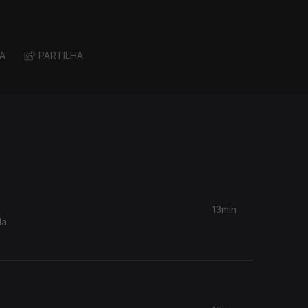
A
PARTILHA
13min
da