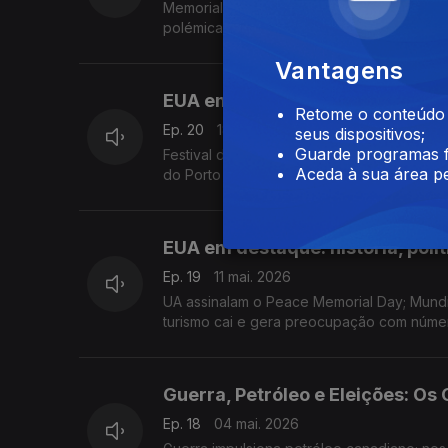
Memorial Day: origem, celebrações e impac
polémicas nos custos no Canadá marcam a
Vantagens
EUA em Foco: Greves, Comunid
Retome o conteúdo a
Ep. 20
18 mai. 2026
seus dispositivos;
Guarde programas f
Festival de oração na Casa Branca, greve 
Aceda à sua área pe
do Porto na diáspora e polémicas nas Laje
EUA em destaque: história, polít
Ep. 19
11 mai. 2026
UA assinalam o Peace Memorial Day; Mundia
turismo cai e gera preocupação com núme
Guerra, Petróleo e Eleições: Os 
Ep. 18
04 mai. 2026