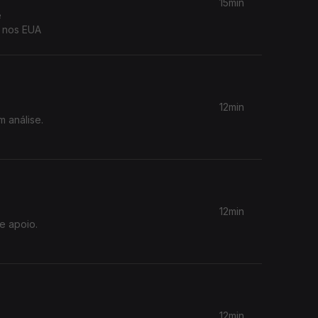
15min
e
s nos EUA
12min
m análise.
12min
e apoio.
12min