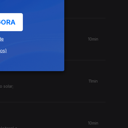
e e
GORA
de
10min
vitória
dos)
11min
 solar;
10min