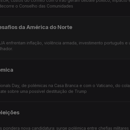
EUA, custos do conflito com o Irão geram debate político, impacto e
 decorre o Conselho das Comunidades
Desafios da América do Norte
UA enfrentam inflação, violência armada, investimento português e
lhador.
nómica
sionals Day, de polémicas na Casa Branca e com o Vaticano, do col
ate sobre uma possível destituição de Trump
eleições
 pondera nova candidatura; surge polémica entre chefias militares