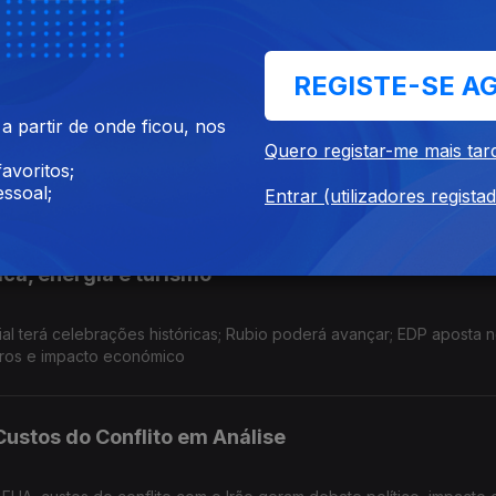
to nos luso-americanos. Mundial: mudança do Irão, riscos de saúd
 atualidade
REGISTE-SE A
ades e Polémicas
 partir de onde ficou, nos
Quero registar-me mais tar
avoritos;
no comboio nos EUA, comunidade iraniana, preparação do Mundial, 
ssoal;
s marcam a atualidade
Entrar (utilizadores regista
ica, energia e turismo
l terá celebrações históricas; Rubio poderá avançar; EDP aposta no
ros e impacto económico
Custos do Conflito em Análise