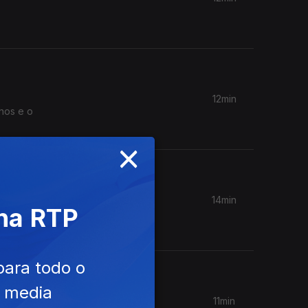
12min
anos e o
×
14min
 na RTP
para todo o
e media
11min