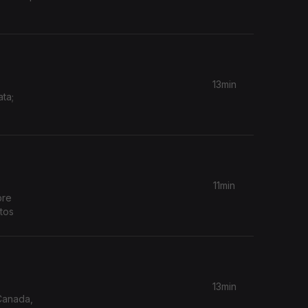
13min
ta;
11min
bre
tos
13min
 Canada,