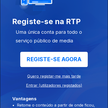
Ep. 11
31 jul. 2022
TUDO EM
FAMÍLIA
Registe-se na RTP
Uma única conta para todo o
serviço público de media
Ep. 10
24 jul. 2022
É PROIBIDO
REGISTE-SE AGORA
PROIBIR
Quero registar-me mais tarde
Entrar (utilizadores registados)
Ep. 9
17 jul. 2022
PANO PARA
Vantagens
MANGAS
Retome o conteúdo a partir de onde ficou,