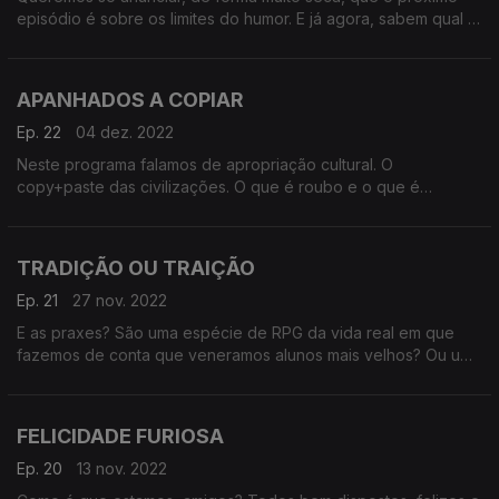
episódio é sobre os limites do humor. E já agora, sabem qual é
o arroz que se está sempre a ir embora? O arroz xau-xau. É de
mau gosto usar arroz para fazer piadas em vez de fazer arroz
de grelos? Oh, bolas.
APANHADOS A COPIAR
Ep. 22
04 dez. 2022
Neste programa falamos de apropriação cultural. O
copy+paste das civilizações. O que é roubo e o que é
homenagem? A conversa dá pano para mangas. Se sobrar
pano, podemos fazer um traje de carnaval que não ofenda
nenhuma cultura. Não é difícil
TRADIÇÃO OU TRAIÇÃO
Ep. 21
27 nov. 2022
E as praxes? São uma espécie de RPG da vida real em que
fazemos de conta que veneramos alunos mais velhos? Ou uma
cena que temos de ultrapassar para, nos anos seguintes,
podermos vestir um fato preto super cool? Vamos debater,
como é tradição. Será esta a única forma de integrar novos
FELICIDADE FURIOSA
alunos? Vamos pensar em alternativas? O debate promete ser
acalorado ? ou, se preferirem, acaloirado. É um trocadilho,
Ep. 20
13 nov. 2022
topam?