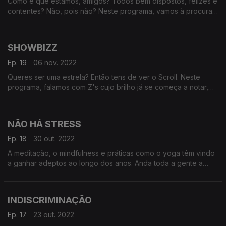
Como é que estamos, amigos? Todos bem dispostos, felizes e
contentes? Não, pois não? Neste programa, vamos à procura
da felicidade. O que é feito dela? Como a podemos obter e
qual a melhor maneira de viver sem ela. Queremos descobrir
como vêm os Z's a Felecidade enquanto conceito e como a
SHOWBIZZ
procuram no seu dia-a-dia.
Ep. 19
06 nov. 2022
Queres ser uma estrela? Então tens de ver o Scroll. Neste
programa, falamos com Z's cujo brilho já se começa a notar,
para saber o que é preciso para ter sucesso sem vender a
alma ao diabo. Vamos descobrir como vêm os Z's a indústria
da cultura e do entertenimento, na visão de quem já está
NÃO HÁ STRESS
inserido no meio.
Ep. 18
30 out. 2022
A meditação, o mindfulness e práticas como o yoga têm vindo
a ganhar adeptos ao longo dos anos. Anda toda a gente a
tentar escapar ao stress da vida moderna. Mas que tipo de
terapias alternativas é que a geração Z procura? Haverá uma
maneira ?natural? de evitar ansiolíticos e antidepressivos?
INDISCRIMINAÇÃO
Poderá a meditação resolver muitos dos problemas de
ansiedade que temos? Neste programa, falamos de wellness,
Ep. 17
23 out. 2022
saúde, terapias alternativas, modas e superstições. Porque os