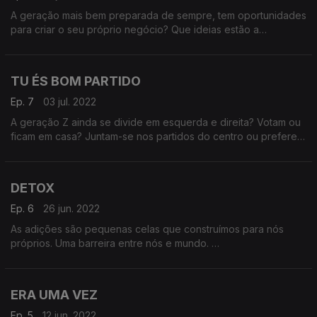
A geração mais bem preparada de sempre, tem oportunidades
para criar o seu próprio negócio? Que ideias estão a
fermentar na cabeça dos Z?s? Quem são os Z?s
empreendedores e que negócios estão a lançar? A tecnologia
acaba com várias barreiras, mas será que o nosso espírito
TU ÉS BOM PARTIDO
empreendedor consegue passar fronteiras? Alguém acredita
mesmo em unicórnios?
Ep. 7
03 jul. 2022
A geração Z ainda se divide em esquerda e direita? Votam ou
ficam em casa? Juntam-se nos partidos do centro ou preferem
as periferias? São ideologicamente flutuantes ou concentram-
se numa doutrina? Podem ser activistas sem se envolverem na
política? A ideia aqui é pôr a geração Z a falar de política ?
DETOX
mesmo que seja para dizer que não se interessam, justificando
esse desinteresse. Podemos ir buscar líderes de juventudes
Ep. 6
26 jun. 2022
partidárias, anarquistas, activistas, monárquicos. A ideia não é
As adições são pequenas celas que construímos para nós
saber quem tem razão. É perceber o que os apaixona e
próprios. Uma barreira entre nós e mundo.
repulsa na política.
A geração Z, tão habituada ao multitasking, mostra-se capaz
de ser viciada em várias coisas ao mesmo tempo: internet,
videojogos, vaping, cafeína, cannabis, ansiolíticos,
ERA UMA VEZ
pornografia, redes sociais, CBD, THC ou LSD.
Os jovens estão bem informados e conscientes dos perigos
Ep. 5
12 jun. 2022