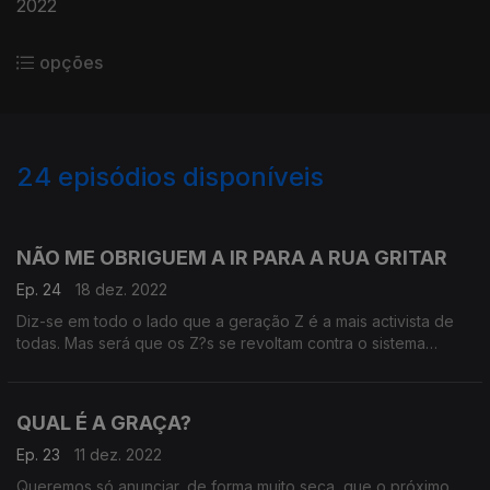
2022
opções
24
episódios disponíveis
646214
618993
NÃO ME OBRIGUEM A IR PARA A RUA GRITAR
Ep. 24
18 dez. 2022
Diz-se em todo o lado que a geração Z é a mais activista de
todas. Mas será que os Z?s se revoltam contra o sistema
porque procuram efectivamente a mudança ou porque?
porque não têm alternativa? Se calhar, gabar o activismo desta
geração é um pouco como elogiar um peixe por saber nadar
QUAL É A GRAÇA?
muito bem. Não é como se os Z?s e os peixes tivessem
grande alternativa.
Ep. 23
11 dez. 2022
Queremos só anunciar, de forma muito seca, que o próximo