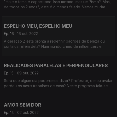
"Hoje o tema é capacitismo. Isso mesmo, mas um ?ismo?. Mas,
Zs querem viver para sempre ou morrer a tentar.
de todos os ?ismos?, este é o menos falado. Vamos mudar
isso. E vamos mudar, também, a maneira como vemos as
pessoas com deficiência e tentar perceber o que tem de
mudar na sociedade para que haj maior acesso e inclusão.
ESPELHO MEU, ESPELHO MEU
Ep. 16
16 out. 2022
A geração Z está pronta a redefinir padrões de beleza ou
continua refém dela? Num mundo cheio de influencers e
selfies, onde é que arranjamos auto-estima? As redes sociais
pressionam-nos a estar sempre perfeitos, mas essa pressão
está a dar cabo de nós. Existe fatshaming, slimshaming,
REALIDADES PARALELAS E PERPENDIULARES
dietshaming, enfim, tudo menos shaming de pessoas que
fazem shaming. Será que a geração Z consegue viver sem
Ep. 15
09 out. 2022
filtros? O que é que sentimos quando nos vemos ao espelho?
Será que algum dia poderemos dizer? Professor, o meu avatar
Noepisódio de hoje, vamos falar de como nos sentimos nos
perdeu os meus trabalhos de casa? Neste programa fala-se
nossos corpos. E da pressão que existe para sermos outra
de metaverso, web 3.0, cibersegurança e o futuro da internet.
coisa, para além de nós próprios. Dizemos não ao body
Queremos saber como é que a realidade virtual vai afetar a
shaming numa conversa sem filtros.
nossa realidade real.
AMOR SEM DOR
Ep. 14
02 out. 2022