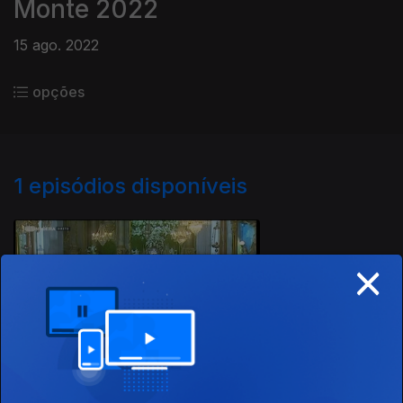
Monte 2022
15 ago. 2022
opções
1
episódios disponíveis
635485
×
15 ago. 2022