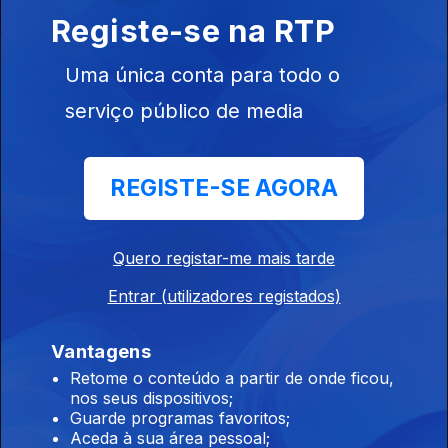
Registe-se na RTP
Instale a aplicação
RTP Play
Uma única conta para todo o
serviço público de media
Disponível para iOS, Android, Apple TV, Android TV e
REGISTE-SE AGORA
CarPlay
Quero registar-me mais tarde
Entrar (utilizadores registados)
Vantagens
Retome o conteúdo a partir de onde ficou,
nos seus dispositivos;
Guarde programas favoritos;
Aceda à sua área pessoal;