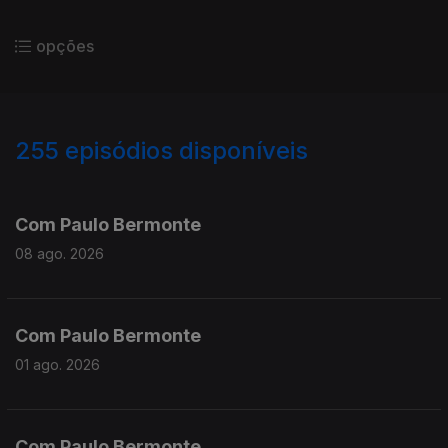
opções
255
episódios disponíveis
927746
903210
884983
858727
838582
813095
Com Paulo Bermonte
08 ago. 2026
Com Paulo Bermonte
01 ago. 2026
Com Paulo Bermonte