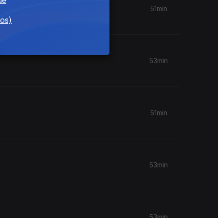
51min
dos)
53min
51min
53min
53min