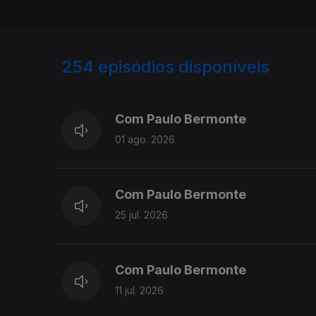
254
episódios disponíveis
925982
901692
Com Paulo Bermonte
01 ago. 2026
Com Paulo Bermonte
25 jul. 2026
Com Paulo Bermonte
11 jul. 2026