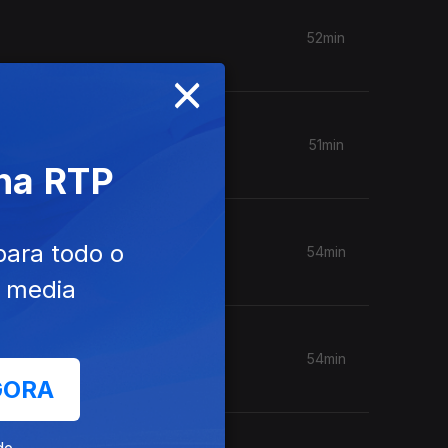
52min
×
51min
 na RTP
para todo o
54min
e media
54min
GORA
de