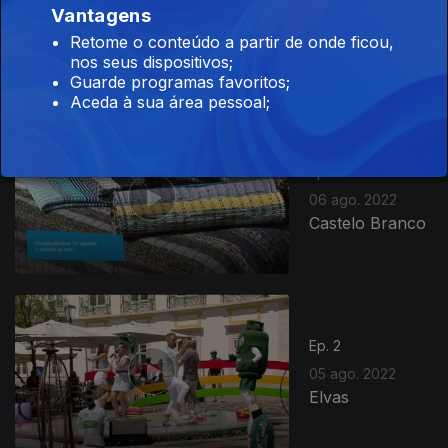
Vantagens
07 ago. 2022
Retome o conteúdo a partir de onde ficou,
Covilhã
nos seus dispositivos;
Guarde programas favoritos;
Aceda à sua área pessoal;
Ep. 3
06 ago. 2022
Castelo Branco
633747
Ep. 2
05 ago. 2022
Elvas