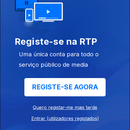
Ep. 6
09 ago. 2022
Registe-se na RTP
Viseu
Uma única conta para todo o
serviço público de media
Ep. 5
REGISTE-SE AGORA
08 ago. 2022
Viseu
Quero registar-me mais tarde
Entrar (utilizadores registados)
Ep. 4