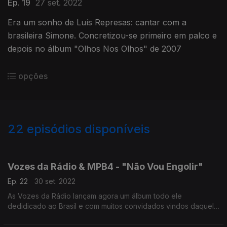
Ep. 19
27 set. 2022
Era um sonho de Luís Represas: cantar com a
brasileira Simone. Concretizou-se primeiro em palco e
depois no álbum "Olhos Nos Olhos" de 2007
opções
22
episódios disponíveis
640561
637946
Vozes da Rádio & MPB4 - "Não Vou Engolir"
Ep. 22
30 set. 2022
As Vozes da Rádio lançam agora um álbum todo ele
dedidicado ao Brasil e com muitos convidados vindos daquele
país, entre revelações e veteranos, como é o caso do grupo
vocal MPB4, já com mais de 50 anos de carreira.