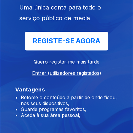
Zeca Baleiro & Teresa Salgueiro - "Ondas"
Uma única conta para todo o
Ep. 10
14 set. 2022
serviço público de media
Zeca Baleiro ganhou um Grammy latino em 2020 com um álbum
só de versões de temas portugueses. Teresa Salgueiro em
2007 editou um disco só com autores brasileiros. Aqui surgem
REGISTE-SE AGORA
juntos numa gravação de 2002.
Delfins & Paulinho Moska - "Através da
Multidão"
Quero registar-me mais tarde
Ep. 9
13 set. 2022
Entrar (utilizadores registados)
Num período de grande sucesso, os Delfins gravaram o álbum
"Saber A~mar" (1996), em cinco países, maioritariamente no
Brasil, com muitos brasileiros. Uma das presenças é a de
Vantagens
Paulinho Moska, neste dueto.
Retome o conteúdo a partir de onde ficou,
António Chainho & Adriana Calcanhotto -
nos seus dispositivos;
Guarde programas favoritos;
"Vislumbre"
Aceda à sua área pessoal;
Ep. 8
12 set. 2022
É grande a ligação do Mestre António Chainho ao Brasil. Aqui,