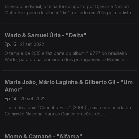
Gravado no Brasil, o tema foi composto por Djavan e Nelson
Motta. Faz parte do álbum "Riû", editado em 2015 pela fadista
portuguesa.
Wado & Samuel Úria - "Deita"
Ep. 15
21 set. 2022
O tema é de 2015 e faz parte do álbum "1977" do brasileiro
Wado, para o qual convidou dois portugueses: O Martim e
também Samuel Úria, para com ele cantar "Deita", uma
homenagem a “Lisztomania” dos Phoenix.
Maria João, Mário Laginha & Gilberto Gil - "Um
Amor"
Ep. 14
20 set. 2022
Tema do álbum "Chorinho Feliz" (2000) , uma encomenda da
Comissão Nacional para as Comemorações dos
Descobrimentos Portugueses para Maria João e Mário Laginha
assinalarem os 500 anos da descoberta do Brasil.
Momo & Camané - "Alfama"