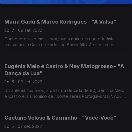
a sua guitarra "canta" com a brasileira Adriana Calcanhotto,
uma apaixonada pela poesia portuguesa, um texto de Mário
de Sá-Carneiro.
Maria Gadú & Marco Rodrigues - "A Valsa"
Ep. 7
09 set. 2022
Conhecerem-se em Lisboa, numa noite em que o fadista
atuava numa Casa de Fados no Bairro Alto. A empatia foi
imediata, ficaram amigos, e gravaram este tema para o álbum
"Mais Uma Página" (2011) de Maria Gadú
Eugénia Melo e Castro & Ney Matogrosso - "A
Dança da Lua"
Ep. 6
08 set. 2022
Durante muitos anos, a partir da década de 80, Geninha Melo
e Castro era sinónimo de "ponte aérea Portugal-Brasil". Aqui
num dueto que ainda hoje se ouve na rádio, com Ney
Matogrosso.
Caetano Veloso & Carminho - "Você-Você"
Ep. 5
07 set. 2022