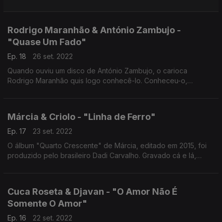
"Olhos Nos Olhos" de 2007
Rodrigo Maranhão & António Zambujo -
"Quase Um Fado"
Ep. 18
26 set. 2022
Quando ouviu um disco de António Zambujo, o carioca
Rodrigo Maranhão quis logo conhecê-lo. Conheceu-o,
gravou-o e cantou com ele em palco e em disco. Este é um
dos dois temas que gravaram em conjunto.
Márcia & Criolo - "Linha de Ferro"
Ep. 17
23 set. 2022
O álbum "Quarto Crescente" de Márcia, editado em 2015, foi
produzido pelo brasileiro Dadi Carvalho. Gravado cá e lá,
conta, neste tema, com a colaboração do rapper paulista
Criolo.
Cuca Roseta & Djavan - "O Amor Não É
Somente O Amor"
Ep. 16
22 set. 2022