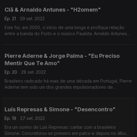
Clã & Arnaldo Antunes - "H2omem"
Ep. 21
29 set. 2022
Este foi, em 2000, o início de uma longa e profíqua relação
entre a banda do Porto e o músico Paulista. Arnaldo Antunes
escreveu a letra e, depois, gravou-a em dueto com os Clã
numa versão em single e também ao vivo.
Pierre Aderne & Jorge Palma - "Eu Preciso
Mentir Que Te Amo"
Ep. 20
28 set. 2022
Brasileiro radicado há mais de uma década em Portugal, Pierre
Aderne tem sido um dos grandes impulsionadores de
encontros de músicos da lusofonia, quer a solo, quer no seu
projecto Rua das Pretas.
Luís Represas & Simone - "Desencontro"
Ep. 19
27 set. 2022
Era um sonho de Luís Represas: cantar com a brasileira
Simone. Concretizou-se primeiro em palco e depois no álbum