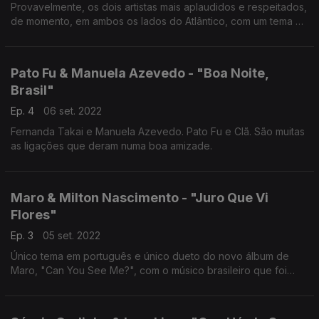
Provavelmente, os dois artistas mais aplaudidos e respeitados,
de momento, em ambos os lados do Atlântico, com um tema do
mais recente álbum de Caetano Veloso, "Meu Coco" (2021)
Pato Fu & Manuela Azevedo - "Boa Noite,
Brasil"
Ep. 4
06 set. 2022
Fernanda Takai e Manuela Azevedo. Pato Fu e Clã. São muitas
as ligações que deram numa boa amizade.
Maro & Milton Nascimento - "Juro Que Vi
Flores"
Ep. 3
05 set. 2022
Único tema em português e único dueto do novo álbum de
Maro, "Can You See Me?", com o músico brasileiro que foi
determinante por ela ter decidido seguir vida na música.