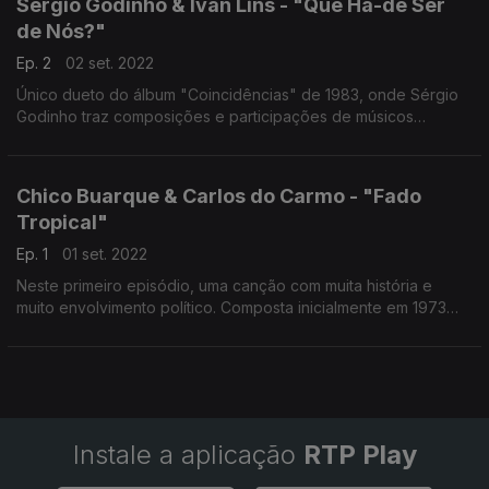
Sérgio Godinho & Ivan Lins - "Que Há-de Ser
de Nós?"
Ep. 2
02 set. 2022
Único dueto do álbum "Coincidências" de 1983, onde Sérgio
Godinho traz composições e participações de músicos
brasileiros.
Chico Buarque & Carlos do Carmo - "Fado
Tropical"
Ep. 1
01 set. 2022
Neste primeiro episódio, uma canção com muita história e
muito envolvimento político. Composta inicialmente em 1973
para uma peça de teatro, foi regravada em 2007 para o filme
"Fados" de Carlos Saura.
Instale a aplicação
RTP Play