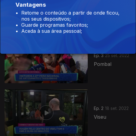
Vantagens
Vila Franca de
Retome o conteúdo a partir de onde ficou,
Xira
nos seus dispositivos;
Guarde programas favoritos;
Aceda à sua área pessoal;
Ep. 3
25 set. 2022
Pombal
639873
Ep. 2
18 set. 2022
Viseu