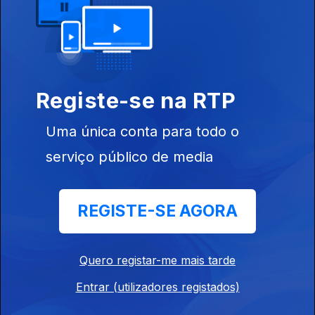
Ep. 6
23 out. 2022
Registe-se na RTP
Santarém
Uma única conta para todo o
serviço público de media
Ep. 5
15 out. 2022
REGISTE-SE AGORA
Cadaval
Quero registar-me mais tarde
Entrar (utilizadores registados)
Ep. 4
09 out. 2022