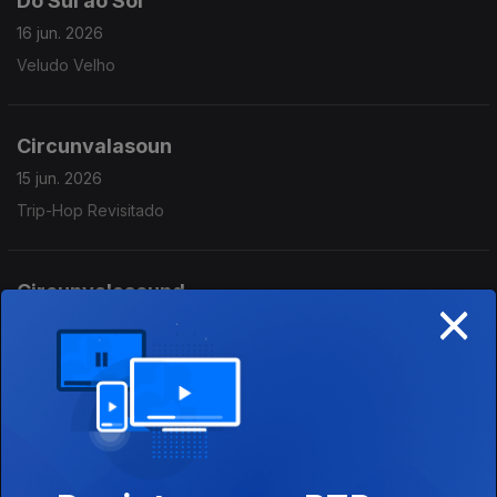
Do Sul ao Sol
16 jun. 2026
Veludo Velho
Circunvalasoun
15 jun. 2026
Trip-Hop Revisitado
Circunvalasound
×
08 jun. 2026
Outra Biblioteca Pop
We Almost Lost Detroit
28 mai. 2026