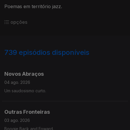
Poemas em território jazz.
opções
739
episódios disponíveis
941737
934701
927592
923006
917944
Novos Abraços
04 ago. 2026
Um saudosismo curto.
Outras Fronteiras
03 ago. 2026
Boogie Back and Foward.