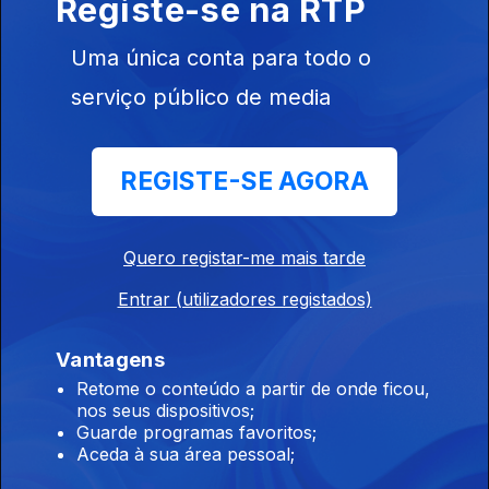
Registe-se na RTP
Outros enigmas
Uma única conta para todo o
Caetano Veloso
serviço público de media
25 mai. 2026
Hoje no Porto Sexta no Coala
REGISTE-SE AGORA
Circunvalasound
Quero registar-me mais tarde
22 mai. 2026
O fim de Colbert, Obama na Rolling Stone
Entrar (utilizadores registados)
Vantagens
Velhos Novos
Retome o conteúdo a partir de onde ficou,
21 mai. 2026
nos seus dispositivos;
Guarde programas favoritos;
Filhas de peixe.
Aceda à sua área pessoal;