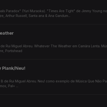
Are Tight" de Jimmy Young no Som da
e, Arthur Russell, Santa ana & Ana Gandum...
eather
B de Rui Miguel Abreu. Whatever The Weather em Camâra Lenta. Mú
re, Portishead
y Plank/Neu!
os, Pal+ ...