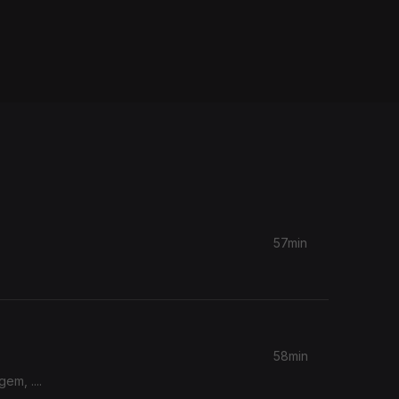
57min
58min
m, ....