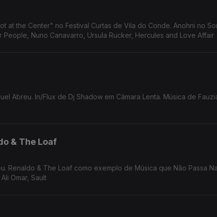
ot at the Center" no Festival Curtas de Vila do Conde. Anohni no S
Mudança. Música de Carla Del Forno, Mirror People, Nuno Canavarro, Ursula Rucker, Hercules and Love Affair
uel Abreu. In/Flux de Dj Shadow em Câmara Lenta. Música de Fauzia
do & The Loaf
reu. Renaldo & The Loaf como exemplo de Música que Não Passa Na
Ali Omar, Sault