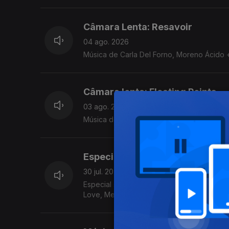
Câmara Lenta: Resavoir
04 ago. 2026
Música de Carla Del Forno, Moreno Ácido +
Câmara lenta: Floating Points
03 ago. 2026
Música de Blue Iverson, Daxuva, Rocky Mar
Especial Shoegaze
30 jul. 2026
Especial shoegaze com música de My Bloody
Love, Mercury Rev, Cocteau Twins, Beac