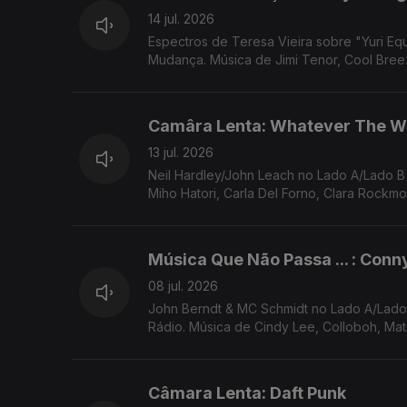
14 jul. 2026
Espectros de Teresa Vieira sobre "Yuri Equals Paradox" (Yuri Muraoka). "Times 
Mudança. Música de Jimi Tenor, Cool Breez
Camâra Lenta: Whatever The W
13 jul. 2026
Neil Hardley/John Leach no Lado A/Lado 
Miho Hatori, Carla Del Forno, Clara Rockmo
Música Que Não Passa ... : Conn
08 jul. 2026
John Berndt & MC Schmidt no Lado A/Lado B de Rui Miguel Abreu. Neu! como exemplo de Música Que Não Passa Na
Rádio. Música de Cindy Lee, Colloboh, Matm
Câmara Lenta: Daft Punk