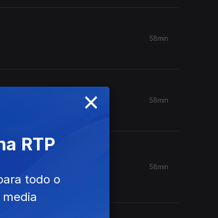
58min
×
58min
...
 na RTP
58min
House of
para todo o
e media