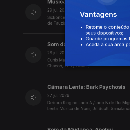
Música Que Não Passa ... : Mat
29 jul. 2026
Vantagens
Sickonce no Lado A/Lado B de Rui Miguel
de Fauzia, Tara Clerkin Trio, Bruno Pernad
Retome o conteúdo a
seus dispositivos;
Guarde programas f
Som da Mudança: Curtis Mayfie
Aceda à sua área pe
28 jul. 2026
Curtis Mayfield no Som da Mudança. Música 
Chacon, Terry Callier, ...
Câmara Lenta: Bark Psychosis
27 jul. 2026
Debora King no Lado A /Lado B de Rui Migu
Lenta. Música de Nomi, Jill Scott, Samalandra
Som da Mudança: Anohni