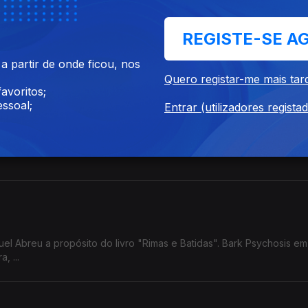
mos
REGISTE-SE A
 Abreu. Matmos como exemplo de Música Que Não Passa Na Radio.
as, Sr Dubong, Lana Gasparotti, Redoma ...
 partir de onde ficou, nos
Quero registar-me mais tar
avoritos;
ld/Future Shock
ssoal;
Entrar (utilizadores regista
de Local Artist, Sade, Break SL, Gaztween, John Carroll Kirby, Edd
el Abreu a propósito do livro "Rimas e Batidas". Bark Psychosis e
, ...