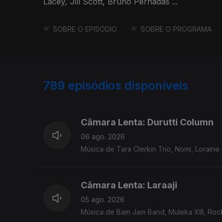
Lacey, Jill Scott, Bruno Pernadas ...
SOBRE O EPISÓDIO
SOBRE O PROGRAMA
789
episódios disponíveis
939704
938136
Câmara Lenta: Durutti Column
06 ago. 2026
Música de Tara Clerkin Trio, Nomi, Loraine J
Câmara Lenta: Laraaji
05 ago. 2026
Música de Bam Jam Band, Muleka XIII, Rocke