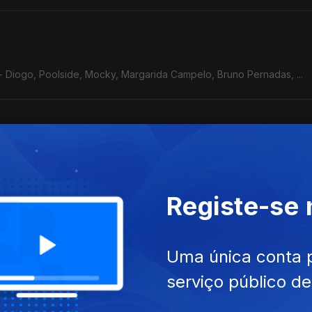
 Diogo, Poolside, Mocky, Margarida Campelo, Bruno Pernadas, ...
siano, Roma Vjazemsky, Eddie Chacon, Império Pacífico, Gala Drop, 
Registe-se
 Valentine, Slowdive, Seefeel, Spiritualized, Lush, Galaxie 500, 
Uma única conta 
h House, Tokyo Shoegazer
serviço público d