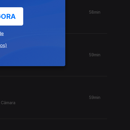
58min
GORA
 Música
de
dos)
59min
ie
59min
m Câmara