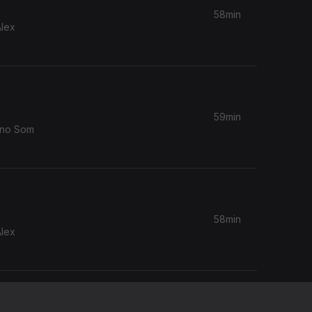
58min
Alex
59min
 no Som
58min
Alex