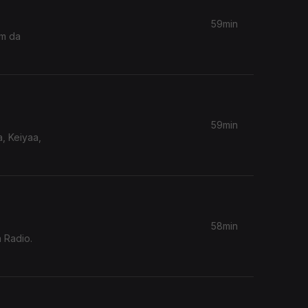
59min
om da
59min
, Keiyaa,
58min
 Radio.