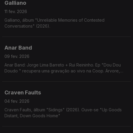
Galliano
11 fev. 2026
Galliano, álbum "Unreliable Memories of Contested
Conversations" (2026).
Anar Band
09 fev. 2026
Anar Band: Jorge Lima Barreto + Rui Reininho. Ep "Dou Dou
Doudo " recupera uma gravação ao vivo na Coop. Árvore,
Porto, emitida no programa "Obrigatório Não Ver" de Ana
Hatherley, em 1978.
Craven Faults
04 fev. 2026
Craven Faults, álbum "Sidings" (2026). Ouve-se "Up Goods
Distant, Down Goods Home"