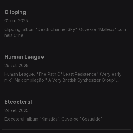
Clipping
01 out. 2025
Clipping, albúm "Death Channel Sky". Ouve-se "Malleus" com
nels Cline
Human League
29 set. 2025
Human League, "The Path Of Least Resistence" (Very early
mix). Na compilação " A Very Bristish Synthesizer Group"
(2016)
Eteceteral
24 set. 2025
Eteceteral, álbum "Kimatika". Ouve-se "Gesualdo"