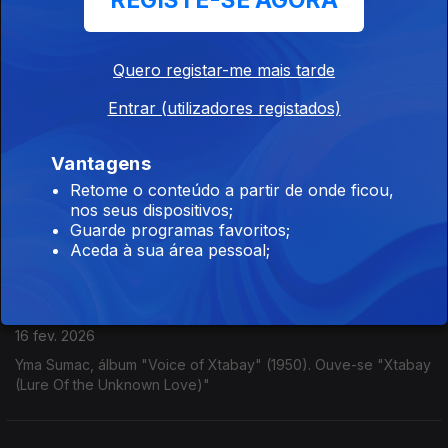
REGISTE-SE AGORA
Autechre
23 fev. 2026
Quero registar-me mais tarde
Autechre, "Slip", álbum "Amber" (1998)
Entrar (utilizadores registados)
Fábio de Almeida
Vantagens
18 fev. 2026
Retome o conteúdo a partir de onde ficou,
nos seus dispositivos;
Fábio de Almeida, album "Requiem For A Dragon" na Dox
Guarde programas favoritos;
Records. Ouve-se "Kitsune Pulse
Aceda à sua área pessoal;
Yma Sumac
16 fev. 2026
Yma Sumac, álbum "Voice of Xtabay" (1950). Ouve-se "Xtabay
(Lure Of the Unknown Love)"