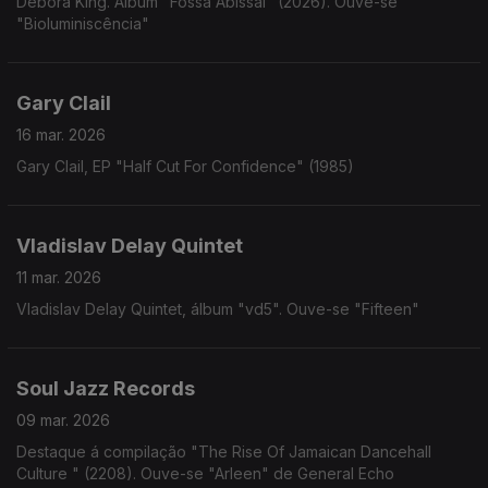
Debora King. Álbum "Fossa Abissal" (2026). Ouve-se
"Bioluminiscência"
Gary Clail
16 mar. 2026
Gary Clail, EP "Half Cut For Confidence" (1985)
Vladislav Delay Quintet
11 mar. 2026
Vladislav Delay Quintet, álbum "vd5". Ouve-se "Fifteen"
Soul Jazz Records
09 mar. 2026
Destaque á compilação "The Rise Of Jamaican Dancehall
Culture " (2208). Ouve-se "Arleen" de General Echo