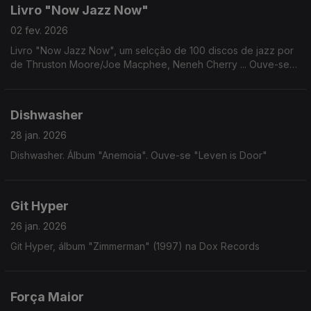
Livro "Now Jazz Now"
02 fev. 2026
Livro "Now Jazz Now", um selcção de 100 discos de jazz por
de Thruston Moore/Joe Macphee, Neneh Cherry ... Ouve-se
Full Moon Ensemble: "King Kong" (1974)
Dishwasher
28 jan. 2026
Dishwasher. Álbum "Anemoia". Ouve-se "Leven is Door"
Git Hyper
26 jan. 2026
Git Hyper, álbum "Zimmerman" (1997) na Dox Records
Força Maior