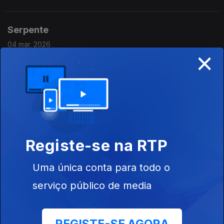
Serpente
04 mar. 2026
×
Serpente (Bruno Silva), "Visita de Fogo". Ouve-se "Partes
Nada"
O'Bryan
02 mar. 2026
O'Bryan, album "You and I" (1983). Ouve-se "I'm Freaky"
Registe-se na RTP
Uma única conta para todo o
Shane Parish
serviço público de media
25 fev. 2026
Shane Parish, álbum 2Autechre Guitar" (2026). Ouve-se "Slip"