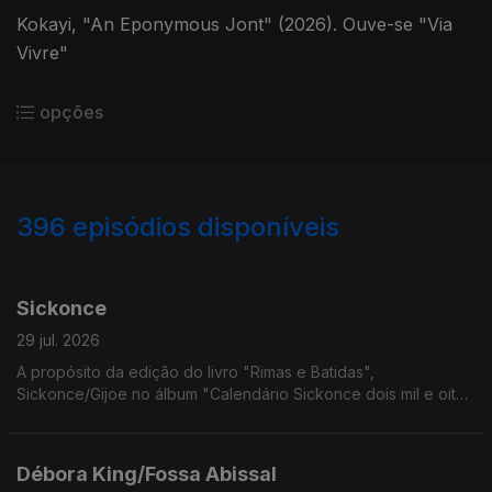
Kokayi, "An Eponymous Jont" (2026). Ouve-se "Via
Vivre"
opções
396
episódios disponíveis
937904
927161
917820
908334
899040
889962
880149
869958
864115
Sickonce
29 jul. 2026
A propósito da edição do livro "Rimas e Batidas",
Sickonce/Gijoe no álbum "Calendário Sickonce dois mil e oito".
Ouve-se "7 de Julho".
Débora King/Fossa Abissal