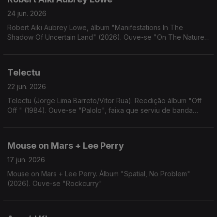
24 jun. 2026
Robert Aiki Aubrey Lowe, álbum "Manifestations In The
Shadow Of Uncertain Land" (2026). Ouve-se "On The Nature
Of Human Memory"
Telectu
22 jun. 2026
Telectu (Jorge Lima Barreto/Vitor Rua). Reedição álbum "Off
Off " (1984). Ouve-se "Palolo", faixa que serviu de banda
sonora ao filme "Om", de António Palolo
Mouse on Mars + Lee Perry
17 jun. 2026
Mouse on Mars + Lee Perry. Álbum "Spatial, No Problem"
(2026). Ouve-se "Rockcurry"