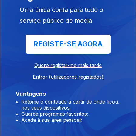
Sulah Jordan
Uma única conta para todo o
12 mai. 2026
serviço público de media
Helen Nkume and Her Young Timers Band
REGISTE-SE AGORA
07 mai. 2026
Quero registar-me mais tarde
Bikini Body
Entrar (utilizadores registados)
05 mai. 2026
Vantagens
Retome o conteúdo a partir de onde ficou,
nos seus dispositivos;
Lennie Hibbert
Guarde programas favoritos;
30 abr. 2026
Aceda à sua área pessoal;