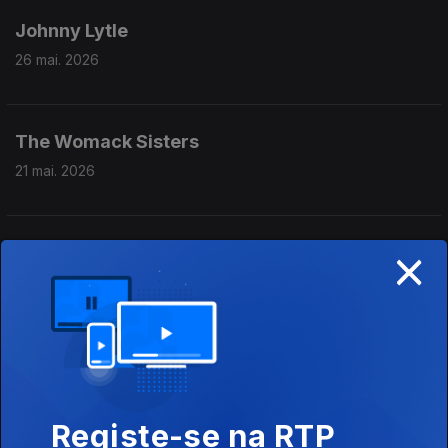
Johnny Lytle
26 mai. 2026
The Womack Sisters
21 mai. 2026
×
Tara Clerkin Trio
19 mai. 2026
Running Away from Dinosaurs
14 mai. 2026
Registe-se na RTP