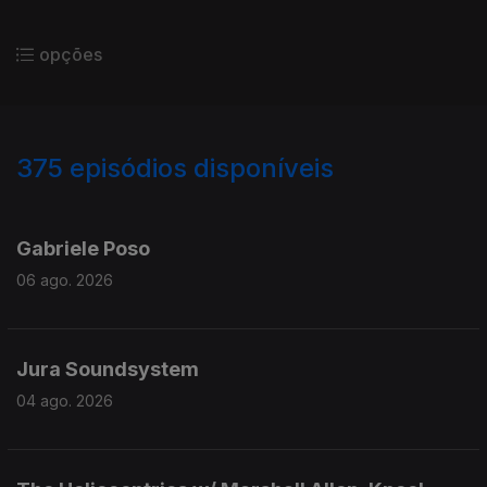
opções
375
episódios disponíveis
935056
928383
918983
912495
900702
Gabriele Poso
06 ago. 2026
Jura Soundsystem
04 ago. 2026