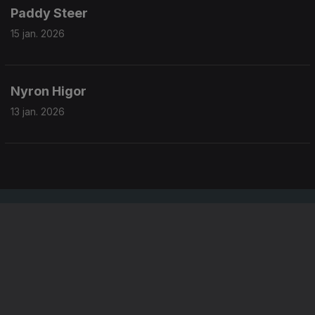
Paddy Steer
15 jan. 2026
Nyron Higor
13 jan. 2026
Instale a aplicação
RTP Play
Disponível para iOS, Android, Apple TV, Android TV e
CarPlay