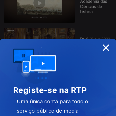
Academia das
Ciências de
Lisboa
Ep. 8
31 out. 2022
×
Casa-Museu
Fernando de
Castro, Porto
Ep. 9
07 nov. 2022
Registe-se na RTP
Núcleo
Arqueológico
da Rua dos
Uma única conta para todo o
Correeiros
(NARC), Lisboa
serviço público de media