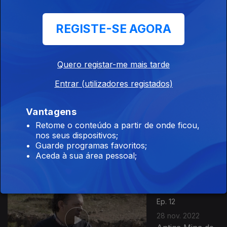
Ep. 10
REGISTE-SE AGORA
14 nov. 2022
Casa Veva de
Lima, Lisboa
Quero registar-me mais tarde
Entrar (utilizadores registados)
655939
Ep. 11
21 nov. 2022
Vantagens
Museu da
Retome o conteúdo a partir de onde ficou,
Santa Casa da
nos seus dispositivos;
Misericórdia do
Guarde programas favoritos;
Porto
Aceda à sua área pessoal;
Ep. 12
28 nov. 2022