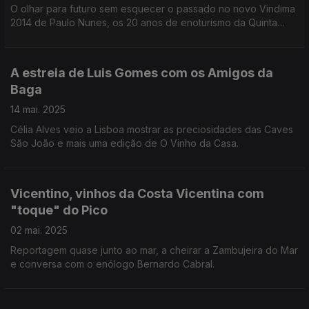
O olhar para futuro sem esquecer o passado no novo Vindima
2014 de Paulo Nunes, os 20 anos de enoturismo da Quinta
Nova, os novos projetos e o lançamento do novo Aeternus,
em homenagem a Américo Amorim.
A estreia de Luis Gomes com os Amigos da
Baga
14 mai. 2025
Célia Alves veio a Lisboa mostrar as preciosidades das Caves
São João e mais uma edição de O Vinho da Casa.
Vicentino, vinhos da Costa Vicentina com
"toque" do Pico
02 mai. 2025
Reportagem quase junto ao mar, a cheirar a Zambujeira do Mar
e conversa com o enólogo Bernardo Cabral.