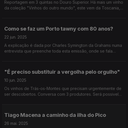
Reportagem em 3 quintas no Douro Superior. Há mais um vinho
da coleção "Vinhos do outro mundo", este vem da Toscania,
Itália. Conversa com Cláudio Martins, mentor do projeto.
Como se faz um Porto tawny com 80 anos?
22 jun. 2025
A explicação é dada por Charles Symington da Grahams numa
entrevista que preenche toda esta emissão, onde se fala
também das vendas do vinho do Porto nos últimos anos e da
crise da venda de uvas no Douro.
"É preciso substituir a vergolha pelo orgulho"
10 jun. 2025
Os vinhos de Trás-os-Montes que precisam urgentemente de
ser descobertos. Conversa com 3 produtores. Será possivel
substituir o sulfito por flor de castanheiro? Jorge Afonso do
Alto do Joa acha que sim.
Tiago Macena a caminho da ilha do Pico
26 mai. 2025