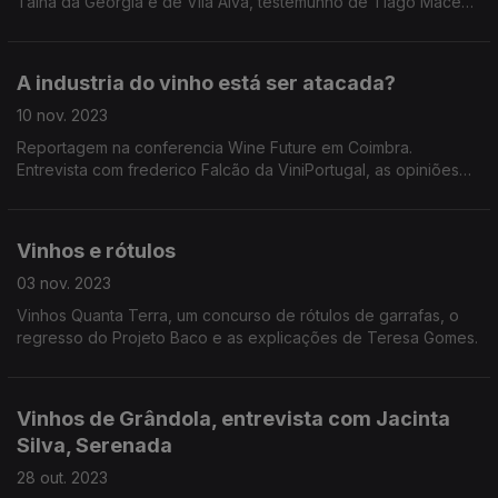
Talha da Geórgia e de Vila Alva, testemunho de Tiago Macena
e Pedro Ribeiro. Vinho do Porto com comida japonesa?
A industria do vinho está ser atacada?
10 nov. 2023
Reportagem na conferencia Wine Future em Coimbra.
Entrevista com frederico Falcão da ViniPortugal, as opiniões
de Luís Pato, Paulo Nunes e António Boal.
Vinhos e rótulos
03 nov. 2023
Vinhos Quanta Terra, um concurso de rótulos de garrafas, o
regresso do Projeto Baco e as explicações de Teresa Gomes.
Vinhos de Grândola, entrevista com Jacinta
Silva, Serenada
28 out. 2023