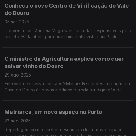
Conheça o novo Centro de Vinificação do Vale
do Douro
05 set. 2025
Conversa com Andreia Magalhães, uma das responsaveis pelo
projeto. Há também para ouvir uma entrevista com Paulo
Laureano sobre os vinhos da Herdade da Rocha, no Crato.
O ministro da Agricultura explica como quer
salvar vinho do Douro
29 ago. 2025
Entrevista exclusiva com José Manuel Fernandes, a reação da
Casa do Douro às novas medidas e ainda a indignação da
Comissão Vitivinícola do Alentejo pela voz do presidente Luís
Sequeira.
Matriarca, um novo espaço no Porto
22 ago. 2025
Reportagem com o chef e a escanção deste novo espaço
para beber vinho e comer no centro da Invicta. Conhecemos