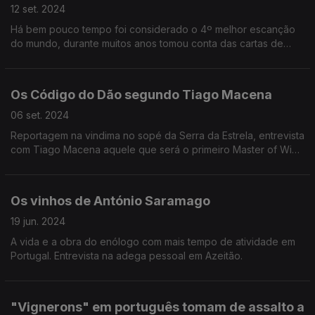
12 set. 2024
Há bem pouco tempo foi considerado o 4º melhor escanção
do mundo, durante muitos anos tomou conta das cartas de
vinho dos restaurantes de Gordon Ramsay.
Os Código do Dão segundo Tiago Macena
06 set. 2024
Reportagem na vindima no sopé da Serra da Estrela, entrevista
com Tiago Macena aquele que será o primeiro Master of Wine
português sobre os novos vinhos Código feitos na região do
Dão.
Os vinhos de António Saramago
19 jun. 2024
A vida e a obra do enólogo com mais tempo de atividade em
Portugal. Entrevista na adega pessoal em Azeitão.
"Vignerons" em português tomam de assalto a