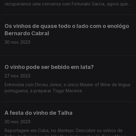
recuperamos uma conversa com Fortunato Garcia, agora que
foi editada uma garrafa de Czar que custa 6 500 euros e
também espreitamos o novo Icone da Herdade do Peso.
Os vinhos de quase todo o lado com o enológo
Bernardo Cabral
30 nov. 2023
O vinho pode ser bebido em lata?
27 nov. 2023
Entrevista com Dirceu Júnior, o único Master of Wine de língua
portuguesa, a preparar Tiago Macena.
A festa do vinho de Talha
20 nov. 2023
Reportagem em Cuba, no Alentejo. Descobrir os vinhos de