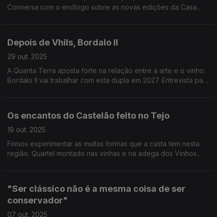
Conversa com o enólogo sobre as novas edições da Casa
Passarella, nas gamas Fugitivo e Villa Oliveira.
Depois de Vhils, Bordalo II
29 out. 2025
A Quanta Terra aposta forte na relação entre a arte e o vinho.
Bordalo II vai trabalhar com esta dupla em 2027. Entrevista para
ouvir nesta edição a Jorge Alves sobre esta ligação.
Os encantos do Castelão feito no Tejo
19 out. 2025
Fomos experimentar as muitas formas que a casta tem nesta
região. Quartel montado nas vinhas e na adega dos Vinhos
Franco.
"Ser clássico não é a mesma coisa de ser
conservador"
07 out. 2025