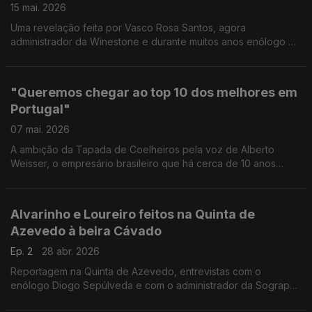
15 mai. 2026
Uma revelação feita por Vasco Rosa Santos, agora
administrador da Winestone e durante muitos anos enólogo da
Ravasqueira. Uma entrevista de vida com algumas novidades
para ouvir neste episódio.
"Queremos chegar ao top 10 dos melhores em
Portugal"
07 mai. 2026
A ambição da Tapada de Coelheiros pela voz de Alberto
Weisser, o empresário brasileiro que há cerca de 10 anos
comprou esta herdade perto de Arroiolos. Entrevista com o
enólogo Luis Patrão.
Alvarinho e Loureiro feitos na Quinta de
Azevedo à beira Cávado
Ep. 2
28 abr. 2026
Reportagem na Quinta de Azevedo, entrevistas com o
enólogo Diogo Sepúlveda e com o administrador da Sogrape
Manuel Guedes.