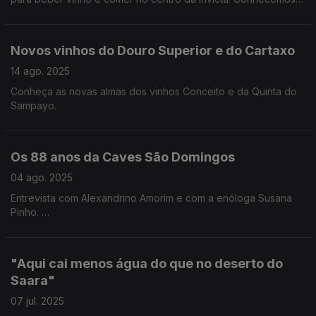
também o novo Patriam das Quintas de Melgaço, conversa
com Jorge Sousa Pinto.
Novos vinhos do Douro Superior e do Cartaxo
14 ago. 2025
Conheça as novas almas dos vinhos Conceito e da Quinta do
Sampayo.
Os 88 anos da Caves São Domingos
04 ago. 2025
Entrevista com Alexandrino Amorim e com a enóloga Susana
Pinho.
A corticeira Amorim e a Niepoort apostam numa rolha exclusiva
para o vinho Coche.
"Aqui cai menos água do que no deserto do
Saara"
07 jul. 2025