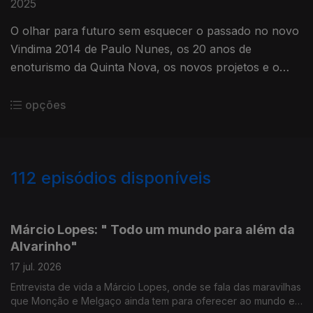
2025
O olhar para futuro sem esquecer o passado no novo
Vindima 2014 de Paulo Nunes, os 20 anos de
enoturismo da Quinta Nova, os novos projetos e o
lançamento do novo Aeternus, em homenagem a
Américo Amorim.
opções
112
episódios disponíveis
880472
850340
811026
770645
731999
711976
684465
666383
Márcio Lopes: " Todo um mundo para além da
Alvarinho"
17 jul. 2026
Entrevista de vida a Márcio Lopes, onde se fala das maravilhas
que Monção e Melgaço ainda tem para oferecer ao mundo e