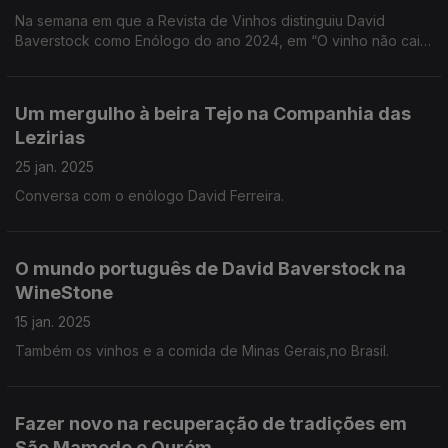
Na semana em que a Revista de Vinhos distinguiu David
Baverstock como Enólogo do ano 2024, em “O vinho não cai
do céu” recuperamos os dois momentos em que o “australiano
mais português do mundo” passou por aqui.
Um mergulho à beira Tejo na Companhia das
Lezirias
25 jan. 2025
Conversa com o enólogo David Ferreira.
O mundo português de David Baverstock na
WineStone
15 jan. 2025
Também os vinhos e a comida de Minas Gerais,no Brasil.
Fazer novo na recuperação de tradições em
São Mamede e Ourém