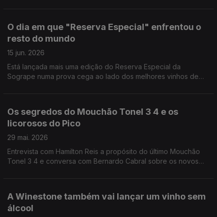
não apenas com Alvarinho.
O dia em que "Reserva Especial" enfrentou o
resto do mundo
15 jun. 2026
Está lançada mais uma edição do Reserva Especial da
Sogrape numa prova cega ao lado dos melhores vinhos de
todas as regiões do mundo, edição 2017. Conversa com Luis
Sottomayor sobre o irmão do Barca Velha.
Os segredos do Mouchão Tonel 3 4 e os
licorosos do Pico
29 mai. 2026
Entrevista com Hamilton Reis a propósito do último Mouchão
Tonel 3 4 e conversa com Bernardo Cabral sobre os novos
vinhos da Picowines com história sobre os licorosos dos
Açores.
A Winestone também vai lançar um vinho sem
álcool