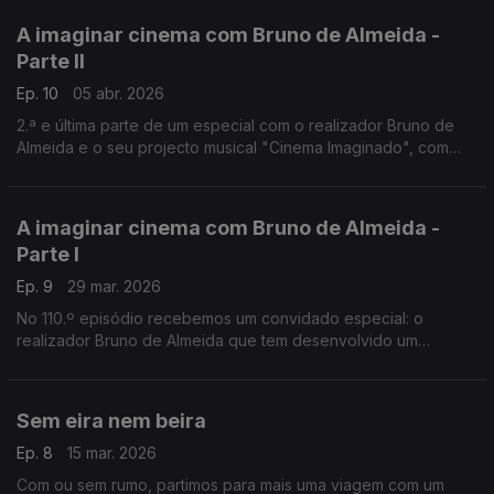
A imaginar cinema com Bruno de Almeida -
Parte II
Ep. 10
05 abr. 2026
2.ª e última parte de um especial com o realizador Bruno de
Almeida e o seu projecto musical "Cinema Imaginado", com
quatro discos lançados. Ouvem-se temas do quarto volume e
outras bandas sonoras.
A imaginar cinema com Bruno de Almeida -
Parte I
Ep. 9
29 mar. 2026
No 110.º episódio recebemos um convidado especial: o
realizador Bruno de Almeida que tem desenvolvido um
projecto chamado "Cinema Imaginado", cujo quarto volume
acabou de ser lançado.
Sem eira nem beira
Ep. 8
15 mar. 2026
Com ou sem rumo, partimos para mais uma viagem com um