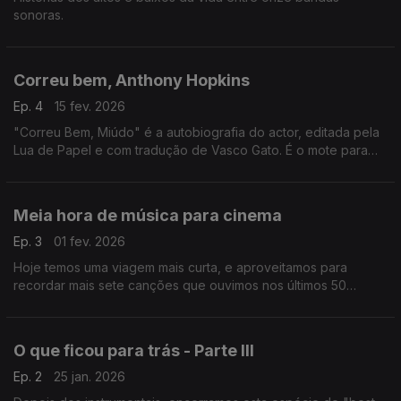
sonoras.
Correu bem, Anthony Hopkins
Ep. 4
15 fev. 2026
"Correu Bem, Miúdo" é a autobiografia do actor, editada pela
Lua de Papel e com tradução de Vasco Gato. É o mote para
um programa especial com vários filmes (e bandas sonoras)
da carreira de Anthony Hopkins.
Meia hora de música para cinema
Ep. 3
01 fev. 2026
Hoje temos uma viagem mais curta, e aproveitamos para
recordar mais sete canções que ouvimos nos últimos 50
programas.
O que ficou para trás - Parte III
Ep. 2
25 jan. 2026