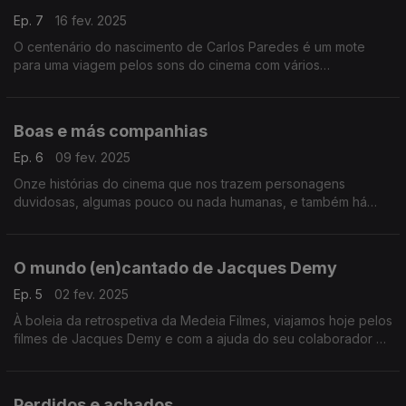
Ep. 7
16 fev. 2025
O centenário do nascimento de Carlos Paredes é um mote
para uma viagem pelos sons do cinema com vários
instrumentos de cordas que marcaram vários filmes de
décadas diferentes.
Boas e más companhias
Ep. 6
09 fev. 2025
Onze histórias do cinema que nos trazem personagens
duvidosas, algumas pouco ou nada humanas, e também há
épicos ambiciosos e uma obra em construção.
O mundo (en)cantado de Jacques Demy
Ep. 5
02 fev. 2025
À boleia da retrospetiva da Medeia Filmes, viajamos hoje pelos
filmes de Jacques Demy e com a ajuda do seu colaborador e
amigo Michel Legrand. Participações de Herberto Quaresma e
Pedro Miguel Ribeiro.
Perdidos e achados