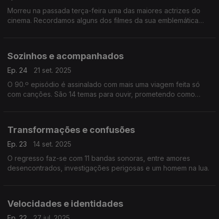
Morreu na passada terça-feira uma das maiores actrizes do
cinema. Recordamos alguns dos filmes da sua emblemática
carreira através das suas bandas sonoras.
Sozinhos e acompanhados
Ep. 24
21 set. 2025
O 90.º episódio é assinalado com mais uma viagem feita só
com canções. São 14 temas para ouvir, prometendo como
sempre uma viagem por décadas, países e géneros
cinematográficos.
Transformações e confusões
Ep. 23
14 set. 2025
O regresso faz-se com 11 bandas sonoras, entre amores
desencontrados, investigações perigosas e um homem na lua.
Velocidades e identidades
Ep. 22
27 jul. 2025