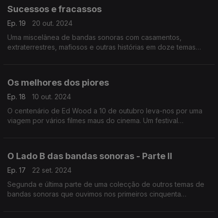
Sucessos e fracassos
Ep. 19
20 out. 2024
Uma miscelânea de bandas sonoras com casamentos,
extraterrestres, mafiosos e outras histórias em doze temas
para escutar nesta viagem.
Os melhores dos piores
Ep. 18
10 out. 2024
O centenário de Ed Wood a 10 de outubro leva-nos por uma
viagem por vários filmes maus do cinema. Um festival
pontuado por incompetência, mau gosto e algumas
interessantes bandas sonoras.
O Lado B das bandas sonoras - Parte II
Ep. 17
22 set. 2024
Segunda e última parte de uma colecção de outros temas de
bandas sonoras que ouvimos nos primeiros cinquenta
episódios deste programa. Hoje vamos ouvir mais treze filmes
com outras melodias.