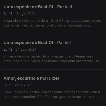
Uma espécie de Best Of - Parte II
Ep. 13
18 ago. 2024
Segunda e última parte de um Best Of improvável, com alguns
dos temas mais peculiares, orelhudos e marcantes das
primeiras 50 viagens pelas bandas sonoras.
Uma espécie de Best Of - Parte I
Ep. 12
04 ago. 2024
Primeira de duas partes de uma viagem pelos temas mais
orelhudos que ouvimos nos últimos cinquenta programas. Hoje
propomos onze bandas sonoras, de filmes mais ou menos
célebres... mas todos musicalmente inesquecíveis.
Amor, escárnio e mal dizer
Ep. 11
21 jul. 2024
O 50.º episódio destas viagens pelas bandas sonoras volta a
dar apenas canções. São 13 temas que nos levam entre várias
vozes e emoções do cinema.