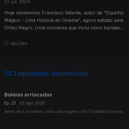
07 jul. 2024
Hoje recebemos Francisco Valente, autor de "Espelho
Mágico - Uma História do Cinema", agora editado pela
Orfeu Negro. Uma conversa que inclui cinco bandas
sonoras escolhidas pelo crítico, programador e
realizador.
opções
123
episódios disponíveis
924981
898049
875566
836572
815921
790324
742812
708701
673320
Boleias arriscadas
Ep. 23
02 ago. 2026
Antes de ir a banhos, mais uma viagem com 11 bandas sonoras