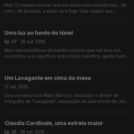
Mais 12 bandas sonoras que nos levam pela estrada fora... de
carro, de bicicleta, a andar ou a fugir. Uma viagem que
começa e acaba no cinema de animação.
Uma luz ao fundo do túnel
Ep. 27
26 out. 2025
Mais uma miscelânea de bandas sonoras que nos leva aos
escombros e à superfície, entre ficção científica, gente muito
profissional e paródias tresloucadas
Um Lavagante em cima da mesa
12 out. 2025
Uma conversa com Mário Barroso, realizador e diretor de
fotografia de "Lavagante", adaptação de uma novela de José
Cardoso Pires. Também passamos por outros filmes de uma
carreira com mais de quatro décadas.
Claudia Cardinale, uma estrela maior
Ep. 25
28 set. 2025