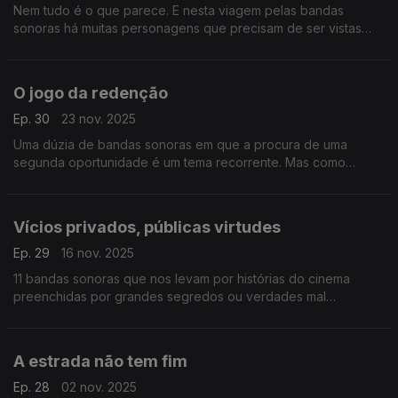
Nem tudo é o que parece. E nesta viagem pelas bandas
sonoras há muitas personagens que precisam de ser vistas
para lá do(s) disfarce(s). Estas e outras histórias em 12 bandas
sonoras.
O jogo da redenção
Ep. 30
23 nov. 2025
Uma dúzia de bandas sonoras em que a procura de uma
segunda oportunidade é um tema recorrente. Mas como
sempre, há outras histórias nesta viagem pelos sons do
cinema.
Vícios privados, públicas virtudes
Ep. 29
16 nov. 2025
11 bandas sonoras que nos levam por histórias do cinema
preenchidas por grandes segredos ou verdades mal
contadas. Há repórteres, agentes secretos, astronautas e até
um conto de fadas nesta 95.ª viagem.
A estrada não tem fim
Ep. 28
02 nov. 2025