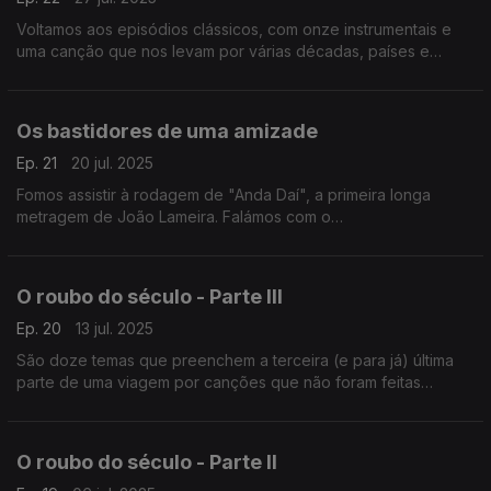
Voltamos aos episódios clássicos, com onze instrumentais e
uma canção que nos levam por várias décadas, países e
histórias do cinema.
Os bastidores de uma amizade
Ep. 21
20 jul. 2025
Fomos assistir à rodagem de "Anda Daí", a primeira longa
metragem de João Lameira. Falámos com o
argumentista/realizador e com os atores protagonistas,
Adriano Carvalho e António Simão, com bandas sonoras pelo
meio.
O roubo do século - Parte III
Ep. 20
13 jul. 2025
São doze temas que preenchem a terceira (e para já) última
parte de uma viagem por canções que não foram feitas
originalmente para filmes, mas que acabaram por ser
"roubadas" para as suas bandas sonoras.
O roubo do século - Parte II