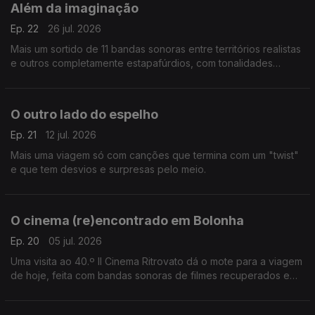
Além da imaginação
Ep. 22
26 jul. 2026
Mais um sortido de 11 bandas sonoras entre territórios realistas
e outros completamente estapafúrdios, com tonalidades
musicais a condizer.
O outro lado do espelho
Ep. 21
12 jul. 2026
Mais uma viagem só com canções que termina com um "twist"
e que tem desvios e surpresas pelo meio.
O cinema (re)encontrado em Bolonha
Ep. 20
05 jul. 2026
Uma visita ao 40.º Il Cinema Ritrovato dá o mote para a viagem
de hoje, feita com bandas sonoras de filmes recuperados e
restaurados que passaram pelo festival de Bolonha.