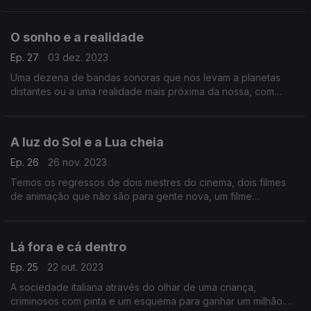
obscuros e outras histórias que se passam em horários mais ou
menos tardios.
O sonho e a realidade
Ep. 27
03 dez. 2023
Uma dezena de bandas sonoras que nos levam a planetas
distantes ou a uma realidade mais próxima da nossa, com
sonhos e a nostalgia a pontuarem mais uma viagem pelos sons
do cinema.
A luz do Sol e a Lua cheia
Ep. 26
26 nov. 2023
Temos os regressos de dois mestres do cinema, dois filmes
de animação que não são para gente nova, um filme
cyberpunk e outras histórias musicais do cinema.
Lá fora e cá dentro
Ep. 25
22 out. 2023
A sociedade italiana através do olhar de uma criança,
criminosos com pinta e um esquema para ganhar um milhão.