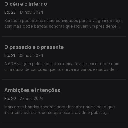
O céu e o inferno
Ep. 22
17 nov. 2024
Santos e pecadores estão convidados para a viagem de hoje,
com mais doze bandas sonoras que incluem um presidente
muito real, o rei do crime organizado, um bebé diabólico e
outras almas perdidas.
O passado e o presente
Ep. 21
03 nov. 2024
A 60.ª viagem pelos sons do cinema fez-se em direto e com
uma dúzia de canções que nos levam a vários estados de
espírito e em certas viagens no tempo.
Ambições e intenções
Ep. 20
27 out. 2024
Mais doze bandas sonoras para descobrir numa noite que
inclui uma estreia recente que está a dividir o público,
clássicos dos anos 80 e a história de dois anarquistas.