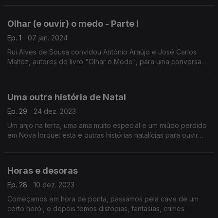
Esta é a segunda e última parte.
Olhar (e ouvir) o medo - Parte I
Ep. 1
07 jan. 2024
Rui Alves de Sousa convidou António Araújo e José Carlos
Maltez, autores do livro "Olhar o Medo", para uma conversa
sobre cinema de terror com várias bandas sonoras pelo meio.
Esta é a primeira de duas partes.
Uma outra história de Natal
Ep. 29
24 dez. 2023
Um anjo na terra, uma ama muito especial e um miúdo perdido
em Nova Iorque: esta e outras histórias natalícias para ouvir
nos sons do cinema.
Horas e desoras
Ep. 28
10 dez. 2023
Começamos em hora de ponta, passamos pela cave de um
certo herói, e depois temos distopias, fantasias, crimes