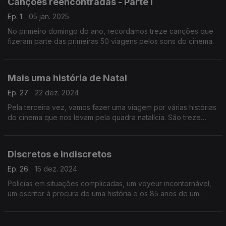
Canções reencontradas - Parte I
Ep. 1
05 jan. 2025
No primeiro domingo do ano, recordamos treze canções que
fizeram parte das primeiras 50 viagens pelos sons do cinema.
Mais uma história de Natal
Ep. 27
22 dez. 2024
Pela terceira vez, vamos fazer uma viagem por várias histórias
do cinema que nos levam pela quadra natalícia. São treze
bandas sonoras com alguns filmes para toda a família, e ouitos
que viram o Natal do avesso.
Discretos e indiscretos
Ep. 26
15 dez. 2024
Polícias em situações complicadas, um voyeur incontornável,
um escritor à procura de uma história e os 85 anos de um
épico sempre polémico. Estes e outros filmes para descobrir
hoje através das suas bandas sonoras.