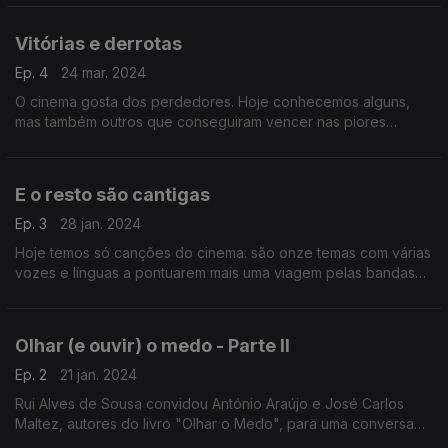
que também escolheu algumas bandas sonoras.
Vitórias e derrotas
Ep. 4
24 mar. 2024
O cinema gosta dos perdedores. Hoje conhecemos alguns,
mas também outros que conseguiram vencer nas piores
circunstâncias, e ainda outras personagens em nove bandas
sonoras.
E o resto são cantigas
Ep. 3
28 jan. 2024
Hoje temos só canções do cinema: são onze temas com várias
vozes e línguas a pontuarem mais uma viagem pelas bandas
sonoras inesquecíveis.
Olhar (e ouvir) o medo - Parte II
Ep. 2
21 jan. 2024
Rui Alves de Sousa convidou António Araújo e José Carlos
Maltez, autores do livro "Olhar o Medo", para uma conversa
sobre cinema de terror com várias bandas sonoras pelo meio.