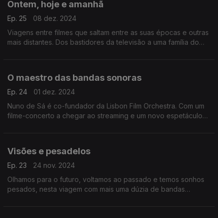
Ontem, hoje e amanhã
Ep. 25
08 dez. 2024
Viagens entre filmes que saltam entre as suas épocas e outras
mais distantes. Dos bastidores da televisão a uma família do
submundo do crime, há aqui vários tempos em doze bandas
sonoras.
O maestro das bandas sonoras
Ep. 24
01 dez. 2024
Nuno de Sá é co-fundador da Lisbon Film Orchestra. Com um
filme-concerto a chegar ao streaming e um novo espetáculo
no MEO Arena como mote, o maestro guia-nos nesta viagem
por temas marcantes da música para cinema.
Visões e pesadelos
Ep. 23
24 nov. 2024
Olhamos para o futuro, voltamos ao passado e temos sonhos
pesados, nesta viagem com mais uma dúzia de bandas
sonoras.