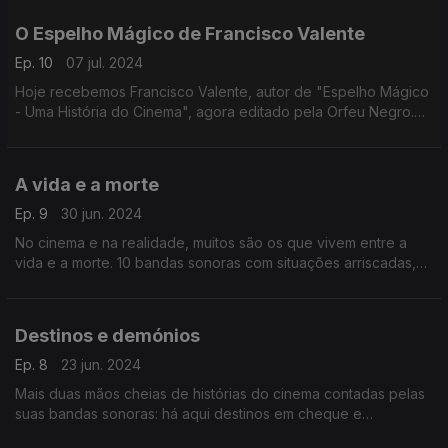
O Espelho Mágico de Francisco Valente
Ep. 10
07 jul. 2024
Hoje recebemos Francisco Valente, autor de "Espelho Mágico
- Uma História do Cinema", agora editado pela Orfeu Negro.
Uma conversa que inclui cinco bandas sonoras escolhidas
pelo crítico, programador e realizador.
A vida e a morte
Ep. 9
30 jun. 2024
No cinema e na realidade, muitos são os que vivem entre a
vida e a morte. 10 bandas sonoras com situações arriscadas,
tragédias familiares e outras histórias do cinema.
Destinos e demónios
Ep. 8
23 jun. 2024
Mais duas mãos cheias de histórias do cinema contadas pelas
suas bandas sonoras: há aqui destinos em cheque e
personagens a exorcizarem os seus demónios, em filmes de