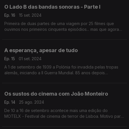
O Lado B das bandas sonoras - Parte I
Ep. 16
15 set. 2024
Primeira de duas partes de uma viagem por 25 filmes que
ouvimos nos primeiros cinquenta episódios... mas que agora
regressam com temas diferentes das suas bandas sonoras.
A esperança, apesar de tudo
Ep. 15
01 set. 2024
A 1 de setembro de 1939 a Polónia foi invadida pelas tropas
alemãs, iniciando a II Guerra Mundial. 85 anos depois
recordamos o conflito através de 17 bandas sonoras que nos
transportam para várias histórias do cinema.
Os sustos do cinema com João Monteiro
Ep. 14
25 ago. 2024
De 10 a 16 de setembro acontece mais uma edição do
MOTELX - Festival de cinema de terror de Lisboa. Motivo para
uma conversa com João Monteiro, um dos seus diretores, que
trouxe seis bandas sonoras.