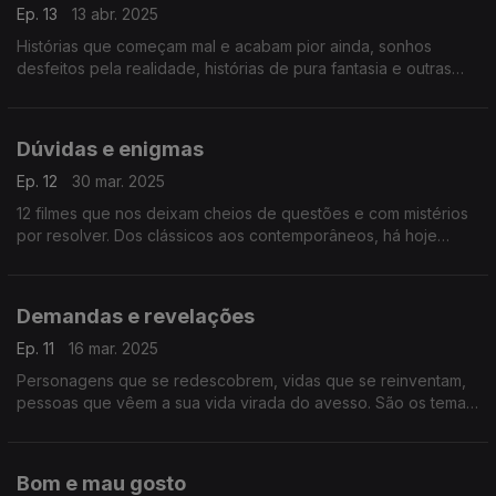
Ep. 13
13 abr. 2025
Histórias que começam mal e acabam pior ainda, sonhos
desfeitos pela realidade, histórias de pura fantasia e outras
andanças cinematográficas passam pelas 11 bandas sonoras
desta viagem.
Dúvidas e enigmas
Ep. 12
30 mar. 2025
12 filmes que nos deixam cheios de questões e com mistérios
por resolver. Dos clássicos aos contemporâneos, há hoje
enigmas em várias línguas.
Demandas e revelações
Ep. 11
16 mar. 2025
Personagens que se redescobrem, vidas que se reinventam,
pessoas que vêem a sua vida virada do avesso. São os temas
que marcam a dúzia de histórias do cinema de hoje, como
sempre contadas pelas suas bandas sonoras.
Bom e mau gosto