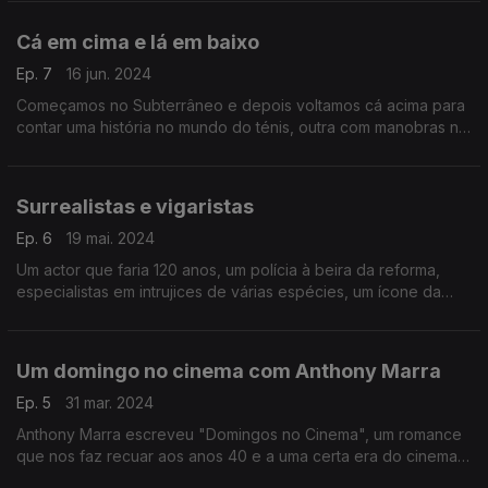
várias décadas e latitudes.
Cá em cima e lá em baixo
Ep. 7
16 jun. 2024
Começamos no Subterrâneo e depois voltamos cá acima para
contar uma história no mundo do ténis, outra com manobras na
Casa Branca, com um pianista e um exterminador no meio de
mais uma viagem pelos sons do cinema.
Surrealistas e vigaristas
Ep. 6
19 mai. 2024
Um actor que faria 120 anos, um polícia à beira da reforma,
especialistas em intrujices de várias espécies, um ícone da
arte do século XX e uma louca odisseia no espaço: tudo isto
na 45.ª viagem pelos sons do cinema.
Um domingo no cinema com Anthony Marra
Ep. 5
31 mar. 2024
Anthony Marra escreveu "Domingos no Cinema", um romance
que nos faz recuar aos anos 40 e a uma certa era do cinema
de Hollywood. Foi o pretexto para uma conversa com o autor,