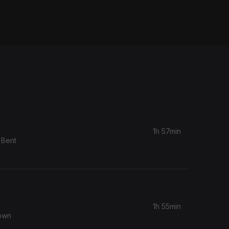
1h 57min
 Bent
1h 55min
rown