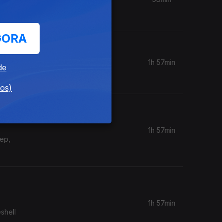
GORA
1h 57min
de
in Ratio.
dos)
1h 57min
eep,
1h 57min
shell