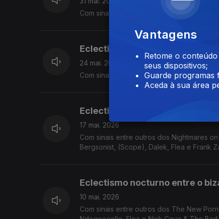
31 mai. 2026
Com sinais entre outros de Andrew Ashong,
Vantagens
Eclectismo nocturno entre o biza
Retome o conteúdo a
24 mai. 2026
seus dispositivos;
Guarde programas f
Com sinais entre outros de Frank Zappa, Ca
Aceda à sua área pe
Eclectismo nocturno entre o biza
17 mai. 2026
Com sinais entre outros dos Nightmares on
Bergsonist, (Scope), Dalek, Flea e Frank 
Eclectismo nocturno entre o biza
10 mai. 2026
Com sinais entre outros dos The New Porn
Ndegeocello, Flea e Nick Cave & The Bad