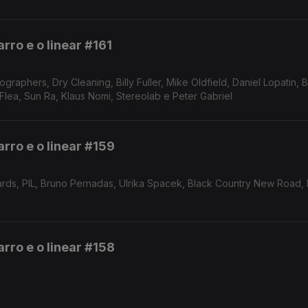
rro e o linear #161
raphers, Dry Cleaning, Billy Fuller, Mike Oldfield, Daniel Lopatin,
toise, Flea, Sun Ra, Klaus Nomi, Stereolab e Peter Gabriel
rro e o linear #159
zards, PIL, Bruno Pernadas, Ulrika Spacek, Black Country New Road,
rro e o linear #158