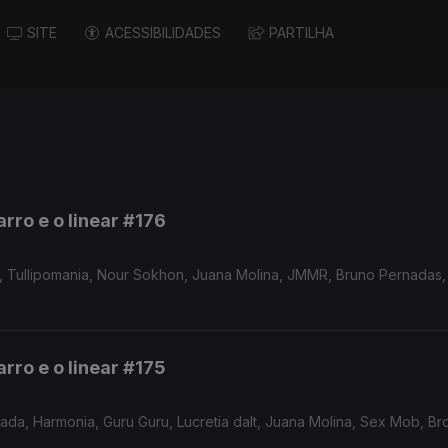
SITE
ACESSIBILIDADES
PARTILHA
rro e o linear #176
lt, Tullipomania, Nour Sokhon, Juana Molina, JMMR, Bruno Pernadas,
rro e o linear #175
ada, Harmonia, Guru Guru, Lucretia dalt, Juana Molina, Sex Mob, B