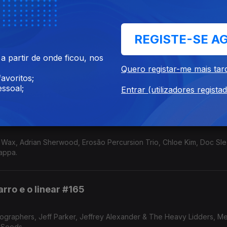
 Sault, Trabant e Nico.
REGISTE-SE A
rro e o linear #167
 partir de onde ficou, nos
Quero registar-me mais tar
avoritos;
ptain Beefheart, Angine de Poitrine, Gentle Giant, Sandoz e A Certa
ssoal;
Entrar (utilizadores regista
rro e o linear #166
 Wax, Adrian Sherwood, Erosão Percursion Trio, Chloe Kim, Doc Sl
Zappa.
rro e o linear #165
ographers, Jeff Parker, Jeffrey Alexander & The Heavy Lidders, Me
 Seeds.