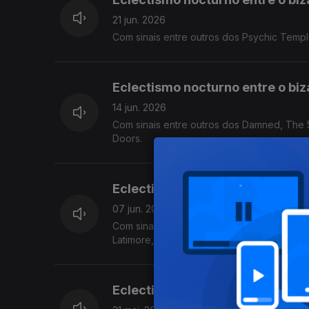
21 jun. 2026
Com sinais entre outros dos Psychic Temp
Eclectismo nocturno entre o biza
14 jun. 2026
Com sinais entre outros dos Damned, The 
Doors.
Eclectismo nocturno entre o biza
07 jun. 2026
Com sinais entre outros de Anthony Naples,
Latimore, John Carroll Kirby, Guests, Sunb
Eclectismo nocturno entre o biza