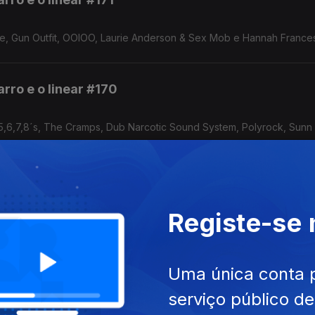
le, Gun Outfit, OOIOO, Laurie Anderson & Sex Mob e Hannah France
rro e o linear #170
5,6,7,8´s, The Cramps, Dub Narcotic Sound System, Polyrock, Sunn
rro e o linear #169
Registe-se
 Oneothrix Point Never, Daniel Lopatin, Domotic, Juliana Barwick &
urned Hand Of The Man e Patti Smith.
Uma única conta 
rro e o linear #168
serviço público d