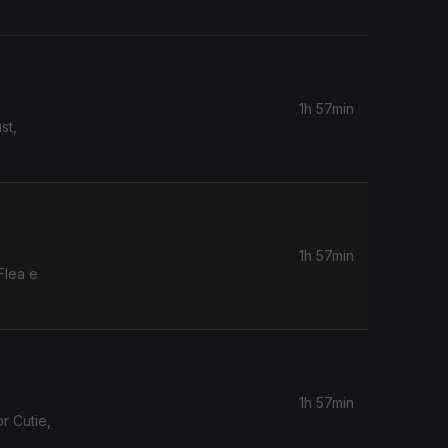
1h 57min
st,
1h 57min
Flea e
1h 57min
r Cutie,