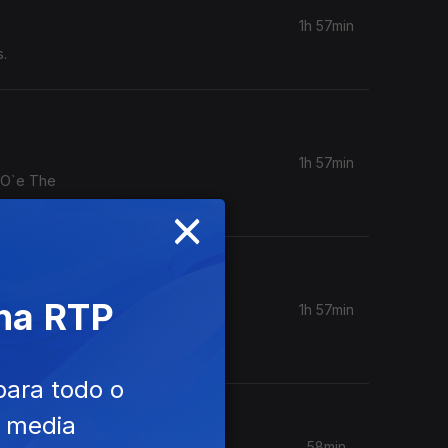
1h 57min
s.
1h 57min
 O`e The
×
 na RTP
1h 57min
 Mary
para todo o
e media
58min