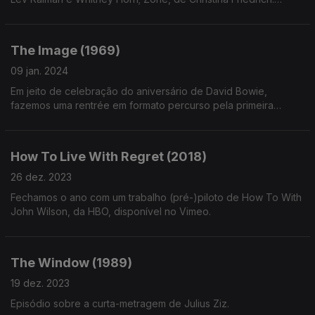
destaques da edição 2024 do festival de cinema de Roterdão
The Image (1969)
09 jan. 2024
Em jeito de celebração do aniversário de David Bowie,
fazemos uma rentrée em formato percurso pela primeira
aparição do artista no mundo do cinema: a curta-metragem de
Michael Armstrong.
How To Live With Regret (2018)
26 dez. 2023
Fechamos o ano com um trabalho (pré-)piloto de How To With
John Wilson, da HBO, disponível no Vimeo.
The Window (1989)
19 dez. 2023
Episódio sobre a curta-metragem de Julius Ziz.