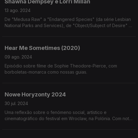
Shawna Dempsey e Lorri Millan
13 ago. 2024
De "Medusa Raw" a "Endangered Species" (da série Lesbian
National Parks and Services), de "Object/Subject of Desire" a
"We're Talking Vulva": um olhar sobre o trabalho em vídeo da
dupla canadiana
Hear Me Sometimes (2020)
09 ago. 2024
Episódio sobre filme de Sophie Theodore-Pierce, com
borboletas-monarca como nossas guias.
Nowe Horyzonty 2024
30 jul. 2024
Uma reflexão sobre o fenómeno social, artístico e
cinematográfico do festival em Wroclaw, na Polónia. Com nota
final para uma das (re)descobertas possibilitadas pelo festival:
September Says (2024).