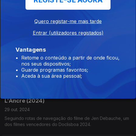
REGISTE-SE AGORA
Dreams of the Centenarians (1969)
Quero registar-me mais tarde
03 dez. 2024
Entrar (utilizadores registados)
Documentário de Robertas Verba, disponível em sinemateka.lt
Vantagens
Days and Nights of Demetra K. (2021)
Retome o conteúdo a partir de onde ficou,
nos seus dispositivos;
19 nov. 2024
Guarde programas favoritos;
Um dos filmes disponíveis no ciclo "Queer Strategies and
Aceda à sua área pessoal;
Tentacles" da e-flux, com curadoria de Rosa Barotsi e Zairong
Xiang.
L'Ancre (2024)
29 out. 2024
Seguindo rotas de navegação do filme de Jen Debauche, um
dos filmes vencedores do Doclisboa 2024.