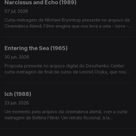
Narcissus and Echo (1989)
07 jul. 2026
Curta-metragem de Michael Brynntrup presente no arquivo da
Cinemateca Alemã. Filme-enigma que nos leva a uma - nova -
viagem mitológica, de traços rococó.
Entering the Sea (1965)
30 jun. 2026
Proposta presente no arquivo digital do Dovzhenko Center:
curta-metragem de final de curso de Leonid Osyka, que nos
leva até a uma praia - de amor, solidão, beleza - sem fim.
Ich (1988)
23 jun. 2026
Um momento pelo arquivo da cinemateca alemã, com a curta-
metragem de Bettina Flitner. Um retrato ficcional, à la
mockumentary, de uma realizadora que incorpora elementos
de discursos de homens no mundo do cinema.