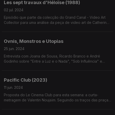
Les sept travaux d'Héloïse (1988)
02 jul. 2024
Episódio que parte da colecção do Grand Canal - Video Art
Collector para uma análise da peça de video art de Catherine
Derosier.
Ovnis, Monstros e Utopias
25 jun. 2024
Entrevista com Joana de Sousa, Ricardo Branco e André
Godinho sobre "Entre a Luz e o Nada", "Sob Influência" e
"Uma Rapariga Imaterial"
Pacific Club (2023)
11 jun. 2024
Proposta do Le Cinema Club para esta semana: a curta-
metragem de Valentin Noujaïm. Seguindo os traços das praças
sem identidade e sem espaço, somos levados a um antigo
lugar de comunidade, nos anos 80.