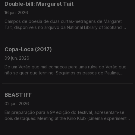
Double-bill: Margaret Tait
16 jun. 2026
Campos de poesia de duas curtas-metragens de Margaret
Tait, disponíveis no arquivo da National Library of Scotland:
"Portrait of Ga" (1952) e "The Leaden Echo and the Golden
Echo" (1955).
Copa-Loca (2017)
09 jun. 2026
De um Verão que mal começou para uma ruína do Verão que
não se quer que termine. Seguimos os passos de Paulina,
figura pulsante e fantasmagórica da curta-metragem de
Christos Massalas, disponível em yanco.be
BEAST IFF
02 jun. 2026
Em preparação para a 9ª edição do festival, apresentam-se
dois destaques: Meeting at the Kino Klub (cinema experimental
de Belgrado) e Grounds for Speculation (vídeo-ensaios de
Oskar Helcel)