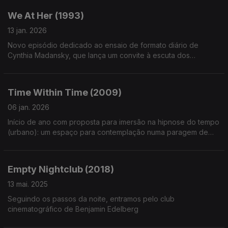
We At Her (1993)
13 jan. 2026
Novo episódio dedicado ao ensaio de formato diário de
Cynthia Madansky, que lança um convite à escuta dos
caminhos de uma mente - e um espírito - de inquietas
emoções e de pensamento excessivo.
Time Within Time (2009)
06 jan. 2026
Início de ano com proposta para imersão na hipnose do tempo
(urbano): um espaço para contemplação numa paragem de
tram em Amesterdão, na curta de Menno Otten
Empty Nightclub (2018)
13 mai. 2025
Seguindo os passos da noite, entramos pelo club
cinematográfico de Benjamin Edelberg