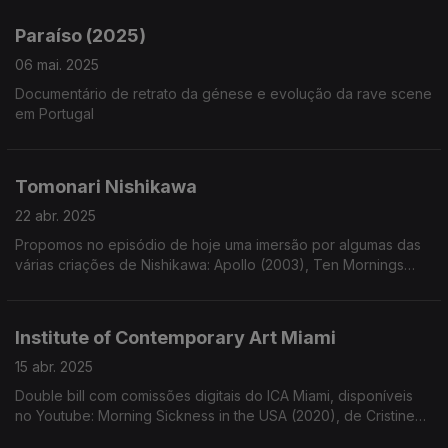
Paraíso (2025)
06 mai. 2025
Documentário de retrato da génese e evolução da rave scene
em Portugal
Tomonari Nishikawa
22 abr. 2025
Propomos no episódio de hoje uma imersão por algumas das
várias criações de Nishikawa: Apollo (2003), Ten Mornings
Ten Evenings and One Horizon (2016) e Clear Blue Sky
(2006).
Institute of Contemporary Art Miami
15 abr. 2025
Double bill com comissões digitais do ICA Miami, disponíveis
no Youtube: Morning Sickness in the USA (2020), de Cristine
Brache e The Crowning (2021), de Dara Friedman