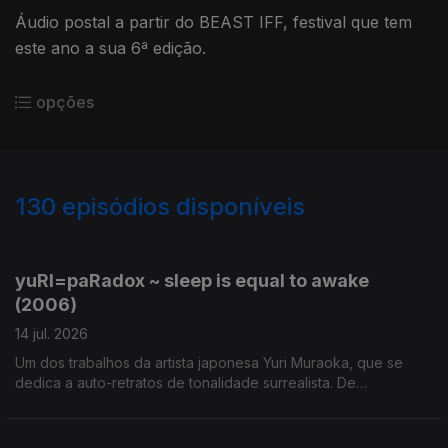
Áudio postal a partir do BEAST IFF, festival que tem
este ano a sua 6ª edição.
opções
130
episódios disponíveis
924106
900571
829720
801392
767676
751075
720793
701192
683641
yuRI=paRadox ~ sleep is equal to awake
(2006)
14 jul. 2026
Um dos trabalhos da artista japonesa Yuri Muraoka, que se
dedica a auto-retratos de tonalidade surrealista. De
temporalidades indefinidas, da plasticidade dos contextos,
uma visão única sobre o corpo e identidade