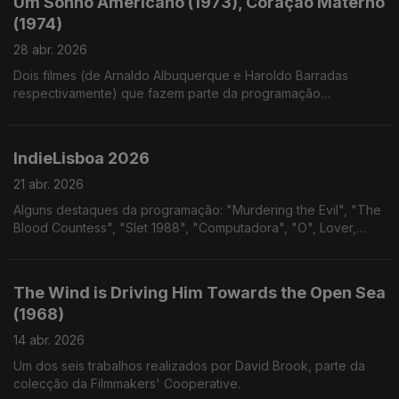
Um Sonho Americano (1973), Coração Materno
(1974)
28 abr. 2026
Dois filmes (de Arnaldo Albuquerque e Haroldo Barradas
respectivamente) que fazem parte da programação
disponibilizada pelo cinelimite: Cinema Marginal Piauiense -
Parte 1 - Um Sonho Paiuiense.
IndieLisboa 2026
21 abr. 2026
Alguns destaques da programação: "Murdering the Evil", "The
Blood Countess", "Slet 1988", "Computadora", "O", Lover,
Lovers, Loving Love", "Fractais Tropicais", "The Visitor" e
John Wilson; Isilda Sanches traz IndieMusic
The Wind is Driving Him Towards the Open Sea
(1968)
14 abr. 2026
Um dos seis trabalhos realizados por David Brook, parte da
colecção da Filmmakers' Cooperative.