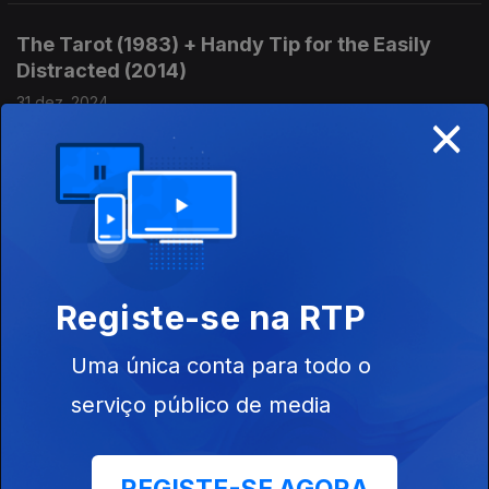
The Tarot (1983) + Handy Tip for the Easily
Distracted (2014)
31 dez. 2024
×
Último dia de 2024 com apontamento para diferentes
resoluções: um destino a se (re)definir, com a curta de Lynne
Sachs, e um destino a domar, com a curta de Miranda July.
Kyiv Frescoes (1966)
24 dez. 2024
Filme de Sergei Parajanov em destaque no fecho do ano.
Registe-se na RTP
Uma única conta para todo o
Madrugada (2021)
serviço público de media
17 dez. 2024
Filme de Leonor Noivo, disponível online no NOVOCINE até 30
de Drzembro.