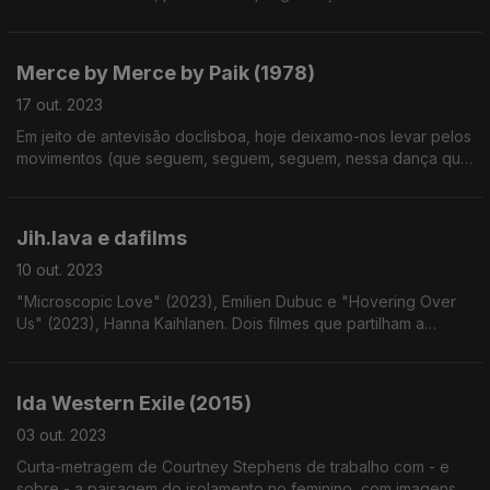
Merce by Merce by Paik (1978)
17 out. 2023
Em jeito de antevisão doclisboa, hoje deixamo-nos levar pelos
movimentos (que seguem, seguem, seguem, nessa dança que
não o é) de uma das obras de Nam June Paik.
Jih.lava e dafilms
10 out. 2023
"Microscopic Love" (2023), Emilien Dubuc e "Hovering Over
Us" (2023), Hanna Kaihlanen. Dois filmes que partilham a
imagem microscópica para retratos do pessoal e macro. Mais
filmes de Short Joy disponíveis na dafilms.com
Ida Western Exile (2015)
03 out. 2023
Curta-metragem de Courtney Stephens de trabalho com - e
sobre - a paisagem do isolamento no feminino, com imagens e