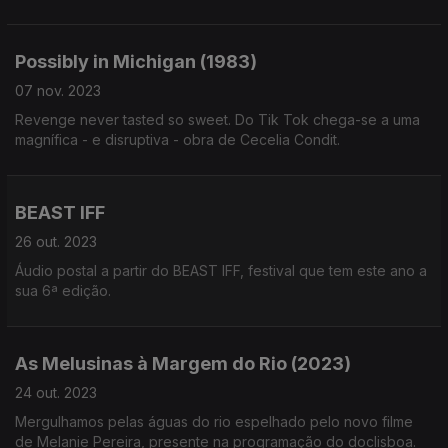
para uma descoberta do universo criado por Jorge Cadena
nesta curta-metragem.
Possibly in Michigan (1983)
07 nov. 2023
Revenge never tasted so sweet. Do Tik Tok chega-se a uma
magnífica - e disruptiva - obra de Cecelia Condit.
BEAST IFF
26 out. 2023
Áudio postal a partir do BEAST IFF, festival que tem este ano a
sua 6ª edição.
As Melusinas à Margem do Rio (2023)
24 out. 2023
Mergulhamos pelas águas do rio espelhado pelo novo filme
de Melanie Pereira, presente na programação do doclisboa.