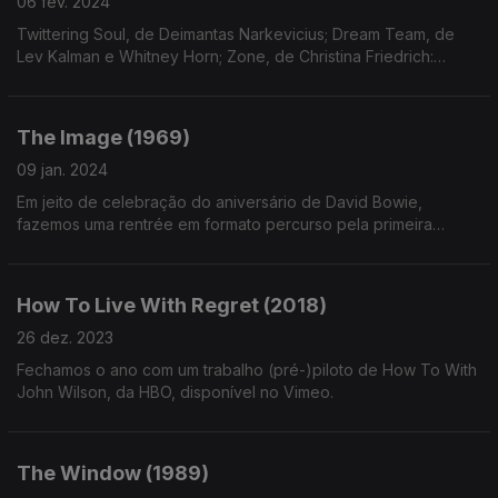
06 fev. 2024
Twittering Soul, de Deimantas Narkevicius; Dream Team, de
Lev Kalman e Whitney Horn; Zone, de Christina Friedrich:
destaques da edição 2024 do festival de cinema de Roterdão
The Image (1969)
09 jan. 2024
Em jeito de celebração do aniversário de David Bowie,
fazemos uma rentrée em formato percurso pela primeira
aparição do artista no mundo do cinema: a curta-metragem de
Michael Armstrong.
How To Live With Regret (2018)
26 dez. 2023
Fechamos o ano com um trabalho (pré-)piloto de How To With
John Wilson, da HBO, disponível no Vimeo.
The Window (1989)