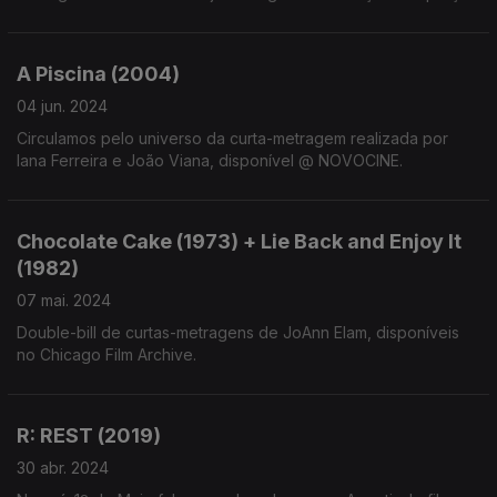
sem identidade e sem espaço, somos levados a um antigo
lugar de comunidade, nos anos 80.
A Piscina (2004)
04 jun. 2024
Circulamos pelo universo da curta-metragem realizada por
Iana Ferreira e João Viana, disponível @ NOVOCINE.
Chocolate Cake (1973) + Lie Back and Enjoy It
(1982)
07 mai. 2024
Double-bill de curtas-metragens de JoAnn Elam, disponíveis
no Chicago Film Archive.
R: REST (2019)
30 abr. 2024