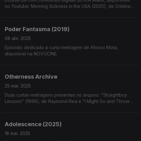
no Youtube: Morning Sickness in the USA (2020), de Cristine
Brache e The Crowning (2021), de Dara Friedman
Poder Fantasma (2019)
08 abr. 2025
Episódio dedicado à curta-metragem de Afonso Mota,
disponível na NOVOCINE.
Otherness Archive
25 mar. 2025
Duas curtas-metragens presentes no arquivo: "Straightboy
Lessons" (1999), de Raymond Rea e "I Might Go and Throw
my Phone Into the Lake, Yeah" (2022), de Lou Vives e Sam
Fuentes
Adolescence (2025)
18 mar. 2025