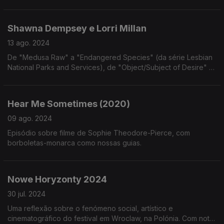
Ndiritu
Shawna Dempsey e Lorri Millan
13 ago. 2024
De "Medusa Raw" a "Endangered Species" (da série Lesbian
National Parks and Services), de "Object/Subject of Desire" a
"We're Talking Vulva": um olhar sobre o trabalho em vídeo da
dupla canadiana
Hear Me Sometimes (2020)
09 ago. 2024
Episódio sobre filme de Sophie Theodore-Pierce, com
borboletas-monarca como nossas guias.
Nowe Horyzonty 2024
30 jul. 2024
Uma reflexão sobre o fenómeno social, artístico e
cinematográfico do festival em Wroclaw, na Polónia. Com nota