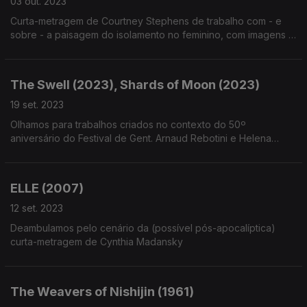
03 out. 2023
Curta-metragem de Courtney Stephens de trabalho com - e
sobre - a paisagem do isolamento no feminino, com imagens e
pinturas e voz de arquivo de Georgia O'Keefe
The Swell (2023), Shards of Moon (2023)
19 set. 2023
Olhamos para trabalhos criados no contexto do 50º
aniversário do Festival de Gent. Arnaud Rebotini e Helena
Wittman; Evgueni Galperine e Bi Gan. A matéria da
sensualidade material - e cada um à sua maneira.
ELLE (2007)
12 set. 2023
Deambulamos pelo cenário da (possível pós-apocalíptica)
curta-metragem de Cynthia Madansky
The Weavers of Nishijin (1961)