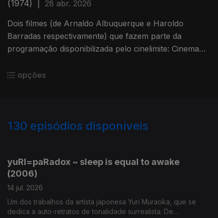
(1974)
|
28 abr. 2026
Dois filmes (de Arnaldo Albuquerque e Haroldo
Barradas respectivamente) que fazem parte da
programação disponibilizada pelo cinelimite: Cinema
Marginal Piauiense - Parte 1 - Um Sonho Paiuiense.
opções
130
episódios disponíveis
924106
900571
829720
801392
767676
751075
720793
701192
683641
yuRI=paRadox ~ sleep is equal to awake
(2006)
14 jul. 2026
Um dos trabalhos da artista japonesa Yuri Muraoka, que se
dedica a auto-retratos de tonalidade surrealista. De