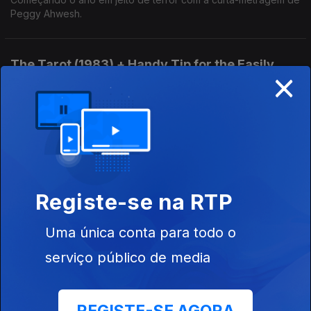
Peggy Ahwesh.
The Tarot (1983) + Handy Tip for the Easily
×
Distracted (2014)
31 dez. 2024
Último dia de 2024 com apontamento para diferentes
resoluções: um destino a se (re)definir, com a curta de Lynne
Sachs, e um destino a domar, com a curta de Miranda July.
Kyiv Frescoes (1966)
Registe-se na RTP
24 dez. 2024
Filme de Sergei Parajanov em destaque no fecho do ano.
Uma única conta para todo o
serviço público de media
Madrugada (2021)
17 dez. 2024