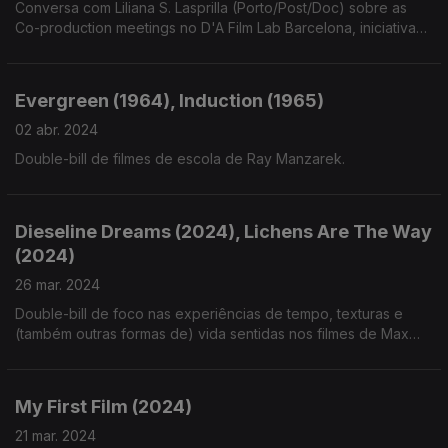
Conversa com Liliana S. Lasprilla (Porto/Post/Doc) sobre as
Co-production meetings no D'A Film Lab Barcelona, iniciativa
criada em colaboração com o Porto/Post/Doc.
Evergreen (1964), Induction (1965)
02 abr. 2024
Double-bill de filmes de escola de Ray Manzarek.
Dieseline Dreams (2024), Lichens Are The Way
(2024)
26 mar. 2024
Double-bill de foco nas experiências de tempo, texturas e
(também outras formas de) vida sentidas nos filmes de Max
Goran e Ond?ej Vavre?ka, presentes no CPH:DOX.
My First Film (2024)
21 mar. 2024