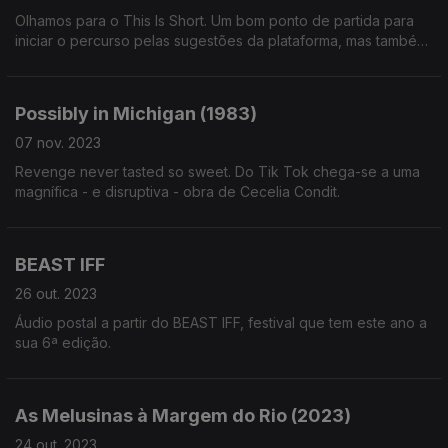
Olhamos para o This Is Short. Um bom ponto de partida para
iniciar o percurso pelas sugestões da plataforma, mas também
para uma descoberta do universo criado por Jorge Cadena
nesta curta-metragem.
Possibly in Michigan (1983)
07 nov. 2023
Revenge never tasted so sweet. Do Tik Tok chega-se a uma
magnífica - e disruptiva - obra de Cecelia Condit.
BEAST IFF
26 out. 2023
Áudio postal a partir do BEAST IFF, festival que tem este ano a
sua 6ª edição.
As Melusinas à Margem do Rio (2023)
24 out. 2023