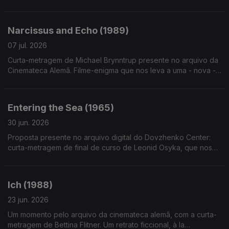
temporalidades indefinidas, da plasticidade dos contextos,
uma visão única sobre o corpo e identidade
Narcissus and Echo (1989)
07 jul. 2026
Curta-metragem de Michael Brynntrup presente no arquivo da
Cinemateca Alemã. Filme-enigma que nos leva a uma - nova -
viagem mitológica, de traços rococó.
Entering the Sea (1965)
30 jun. 2026
Proposta presente no arquivo digital do Dovzhenko Center:
curta-metragem de final de curso de Leonid Osyka, que nos
leva até a uma praia - de amor, solidão, beleza - sem fim.
Ich (1988)
23 jun. 2026
Um momento pelo arquivo da cinemateca alemã, com a curta-
metragem de Bettina Flitner. Um retrato ficcional, à la