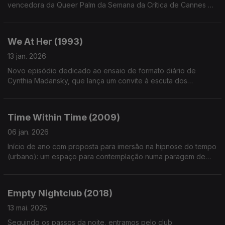
vencedora da Queer Palm da Semana da Crítica de Cannes de
2022, disponível online.
We At Her (1993)
13 jan. 2026
Novo episódio dedicado ao ensaio de formato diário de
Cynthia Madansky, que lança um convite à escuta dos
caminhos de uma mente - e um espírito - de inquietas
emoções e de pensamento excessivo.
Time Within Time (2009)
06 jan. 2026
Início de ano com proposta para imersão na hipnose do tempo
(urbano): um espaço para contemplação numa paragem de
tram em Amesterdão, na curta de Menno Otten
Empty Nightclub (2018)
13 mai. 2025
Seguindo os passos da noite, entramos pelo club