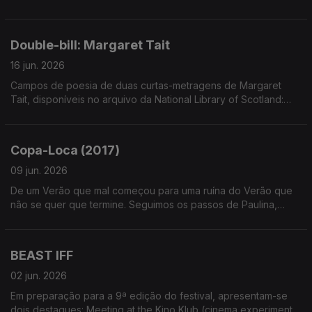
mockumentary, de uma realizadora que incorpora elementos
de discursos de homens no mundo do cinema.
Double-bill: Margaret Tait
16 jun. 2026
Campos de poesia de duas curtas-metragens de Margaret
Tait, disponíveis no arquivo da National Library of Scotland:
"Portrait of Ga" (1952) e "The Leaden Echo and the Golden
Echo" (1955).
Copa-Loca (2017)
09 jun. 2026
De um Verão que mal começou para uma ruína do Verão que
não se quer que termine. Seguimos os passos de Paulina,
figura pulsante e fantasmagórica da curta-metragem de
Christos Massalas, disponível em yanco.be
BEAST IFF
02 jun. 2026
Em preparação para a 9ª edição do festival, apresentam-se
dois destaques: Meeting at the Kino Klub (cinema experimental