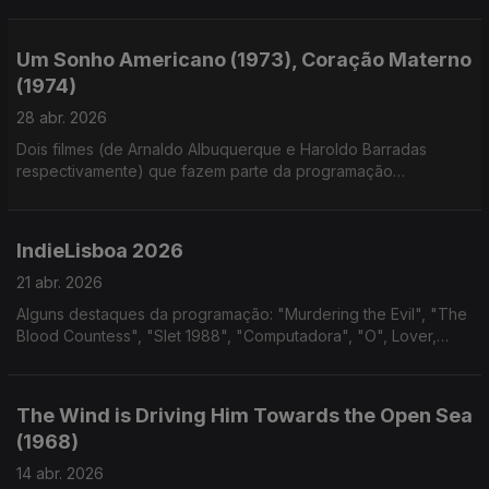
Um Sonho Americano (1973), Coração Materno
(1974)
28 abr. 2026
Dois filmes (de Arnaldo Albuquerque e Haroldo Barradas
respectivamente) que fazem parte da programação
disponibilizada pelo cinelimite: Cinema Marginal Piauiense -
Parte 1 - Um Sonho Paiuiense.
IndieLisboa 2026
21 abr. 2026
Alguns destaques da programação: "Murdering the Evil", "The
Blood Countess", "Slet 1988", "Computadora", "O", Lover,
Lovers, Loving Love", "Fractais Tropicais", "The Visitor" e
John Wilson; Isilda Sanches traz IndieMusic
The Wind is Driving Him Towards the Open Sea
(1968)
14 abr. 2026