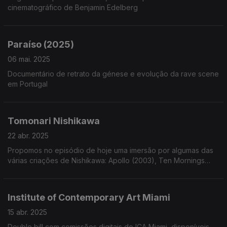
cinematográfico de Benjamin Edelberg
Paraíso (2025)
06 mai. 2025
Documentário de retrato da génese e evolução da rave scene
em Portugal
Tomonari Nishikawa
22 abr. 2025
Propomos no episódio de hoje uma imersão por algumas das
várias criações de Nishikawa: Apollo (2003), Ten Mornings
Ten Evenings and One Horizon (2016) e Clear Blue Sky
(2006).
Institute of Contemporary Art Miami
15 abr. 2025
Double bill com comissões digitais do ICA Miami, disponíveis