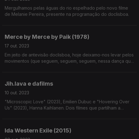
Mergulhamos pelas águas do rio espelhado pelo novo filme
de Melanie Pereira, presente na programação do doclisboa.
Merce by Merce by Paik (1978)
17 out. 2023
Em jeito de antevisão doclisboa, hoje deixamo-nos levar pelos
movimentos (que seguem, seguem, seguem, nessa dança que
não o é) de uma das obras de Nam June Paik.
Jih.lava e dafilms
10 out. 2023
"Microscopic Love" (2023), Emilien Dubuc e "Hovering Over
Us" (2023), Hanna Kaihlanen. Dois filmes que partilham a
imagem microscópica para retratos do pessoal e macro. Mais
filmes de Short Joy disponíveis na dafilms.com
Ida Western Exile (2015)