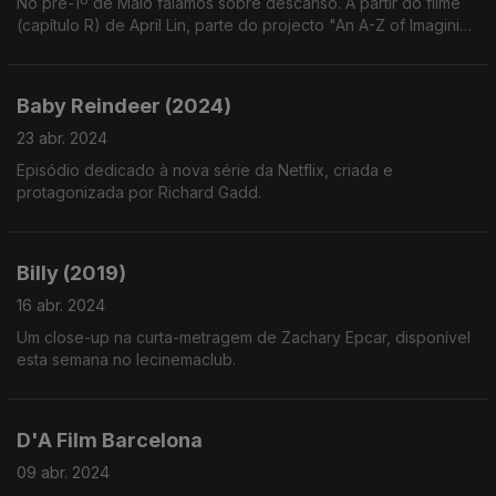
No pré-1º de Maio falamos sobre descanso. A partir do filme
(capítulo R) de April Lin, parte do projecto "An A-Z of Imagining
A Better World".
Baby Reindeer (2024)
23 abr. 2024
Episódio dedicado à nova série da Netflix, criada e
protagonizada por Richard Gadd.
Billy (2019)
16 abr. 2024
Um close-up na curta-metragem de Zachary Epcar, disponível
esta semana no lecinemaclub.
D'A Film Barcelona
09 abr. 2024