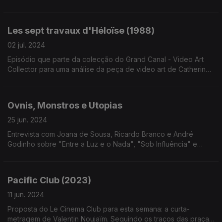
final para uma das (re)descobertas possibilitadas pelo festival:
September Says (2024).
Les sept travaux d'Héloïse (1988)
02 jul. 2024
Episódio que parte da colecção do Grand Canal - Video Art
Collector para uma análise da peça de video art de Catherine
Derosier.
Ovnis, Monstros e Utopias
25 jun. 2024
Entrevista com Joana de Sousa, Ricardo Branco e André
Godinho sobre "Entre a Luz e o Nada", "Sob Influência" e
"Uma Rapariga Imaterial"
Pacific Club (2023)
11 jun. 2024
Proposta do Le Cinema Club para esta semana: a curta-
metragem de Valentin Noujaïm. Seguindo os traços das praças