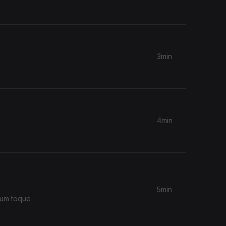
3min
4min
5min
 um toque