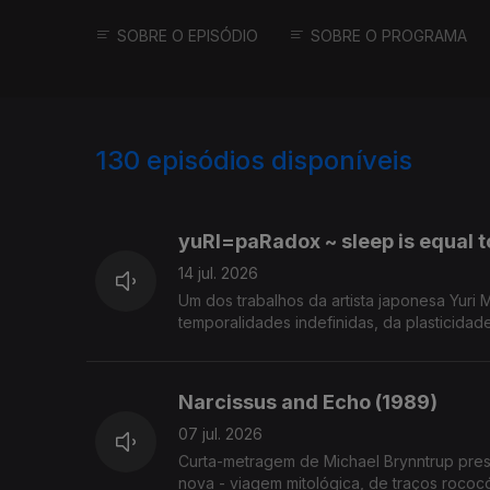
SOBRE O EPISÓDIO
SOBRE O PROGRAMA
130
episódios disponíveis
924106
900571
829720
yuRI=paRadox ~ sleep is equal 
14 jul. 2026
Um dos trabalhos da artista japonesa Yuri 
temporalidades indefinidas, da plasticida
Narcissus and Echo (1989)
07 jul. 2026
Curta-metragem de Michael Brynntrup pres
nova - viagem mitológica, de traços rococ