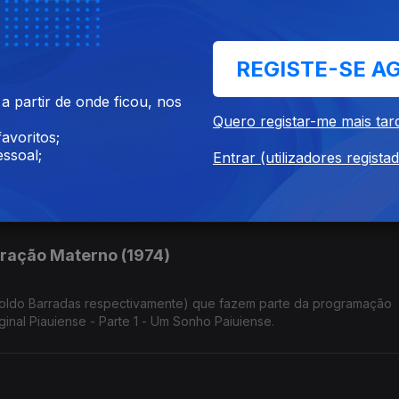
REGISTE-SE A
Cannes deste ano. Trazemos uma curta-metragem de 2009, disponível
 partir de onde ficou, nos
Quero registar-me mais tar
avoritos;
ssoal;
Entrar (utilizadores regista
para a curta monumental da artista Ieva Balode, da Letónia.
ração Materno (1974)
roldo Barradas respectivamente) que fazem parte da programação
ginal Piauiense - Parte 1 - Um Sonho Paiuiense.