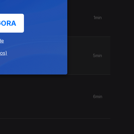
1min
GORA
 online.
de
dos)
5min
6min