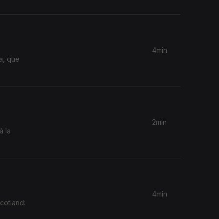
4min
a, que
2min
à la
4min
cotland: