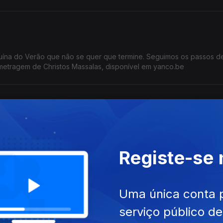
ína do Verão que não se quer que termine. Seguimos os passos de
-metragem de Christos Massalas, disponível em yanco.be
l, apresentam-se dois destaques: Meeting at the Kino Klub (cinema
Speculation (vídeo-ensaios de Oskar Helcel)
Registe-se
)
Uma única conta 
kovic.
serviço público d