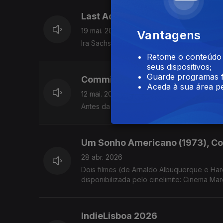
Last Address (2009)
19 mai. 2026
Vantagens
Ira Sachs marca presença no festival de 
Retome o conteúdo a
seus dispositivos;
Guarde programas f
Commission (2020)
Aceda à sua área pe
12 mai. 2026
Antes da partida para Cannes, um momento 
Um Sonho Americano (1973), Co
28 abr. 2026
Dois filmes (de Arnaldo Albuquerque e Ha
disponibilizada pelo cinelimite: Cinema Mar
IndieLisboa 2026