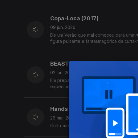
Copa-Loca (2017)
09 jun. 2026
De um Verão que mal começou para uma ru
figura pulsante e fantasmagórica da curta
BEAST IFF
02 jun. 2026
Em preparação para a 9ª edição do festiva
experimental de Belgrado) e Grounds for 
Hands of Purple Distances (1962
26 mai. 2026
Curta-metragem experimental de Sava Trif