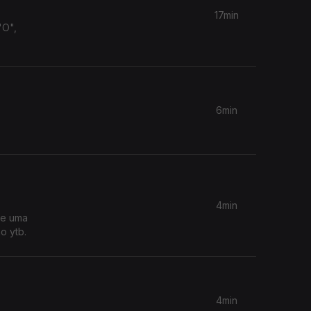
17min
"O",
6min
4min
de uma
o ytb.
4min