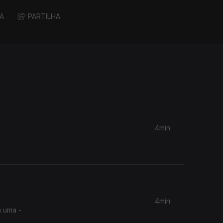
A
PARTILHA
4min
4min
a uma -