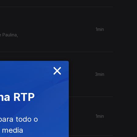
1min
 Paulina,
×
3min
 na RTP
1min
para todo o
e media