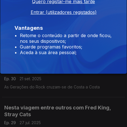
Quero registar-me mais tarde
Entrar (utilizadores registados)
Nesta viagem entre outros com os Dr.
Feelgood, Elvis Costello
Vantagens
Ep. 31
28 set. 2025
Retome o conteúdo a partir de onde ficou,
nos seus dispositivos;
As Gerações do Rock cruzam-se de Costa a Costa
Guarde programas favoritos;
Aceda à sua área pessoal;
Nesta viagem entre outros com Lucinda
Williams, Grateful Dead
Ep. 30
21 set. 2025
As Gerações do Rock cruzam-se de Costa a Costa
Nesta viagem entre outros com Fred King,
Stray Cats
Ep. 29
27 jul. 2025