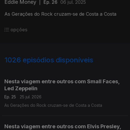
Eddie Money
|
Ep. 26
06 jul. 2025
As Gerações do Rock cruzam-se de Costa a Costa
opções
1026
episódios disponíveis
925755
900970
883992
855223
836052
815726
796318
Nesta viagem entre outros com Small Faces,
Led Zeppelin
Ep. 25
25 jul. 2026
As Gerações do Rock cruzam-se de Costa a Costa
Nesta viagem entre outros com Elvis Presley,