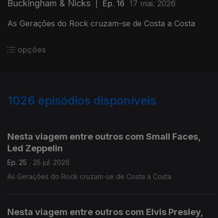
Buckingham & Nicks
|
Ep. 16
17 mai. 2026
As Gerações do Rock cruzam-se de Costa a Costa
opções
1026
episódios disponíveis
925755
900970
883992
855223
836052
815726
796318
766240
742120
Nesta viagem entre outros com Small Faces,
Led Zeppelin
Ep. 25
25 jul. 2026
As Gerações do Rock cruzam-se de Costa a Costa
Nesta viagem entre outros com Elvis Presley,