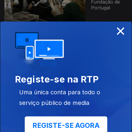
Fundação de
Portugal
×
784042
Ep. 2
21 fev. 2013
Descoberta do
Brasil
Registe-se na RTP
Uma única conta para todo o
Ep. 1
14 fev. 2013
serviço público de media
Terramoto de
Lisboa
REGISTE-SE AGORA