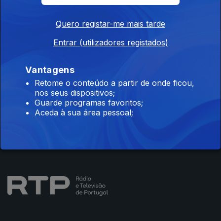
Quero registar-me mais tarde
Entrar (utilizadores registados)
Instale a aplicação
RTP Play
Vantagens
Retome o conteúdo a partir de onde ficou,
nos seus dispositivos;
Disponível para iOS, Android, Apple TV, Android TV e
Guarde programas favoritos;
CarPlay
Aceda à sua área pessoal;