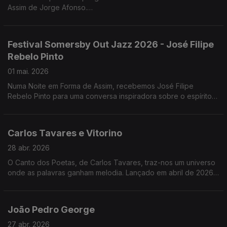
Assim de Jorge Afonso.
"Damas", de Cláudia Alves, revisita o papel das enfermeiras
portuguesas na Primeira Guerra Mundial .
Festival Somersby Out Jazz 2026 - José Filipe
Rebelo Pinto
01 mai. 2026
Numa Noite em Forma de Assim, recebemos José Filipe
Rebelo Pinto para uma conversa inspiradora sobre o espírito
do Festival Somersby Out Jazz 2026. Se perdeu a conversa,
ainda vai a tempo de entrar no ritmo.
Carlos Tavares e Vitorino
28 abr. 2026
O Canto dos Poetas, de Carlos Tavares, traz-nos um universo
onde as palavras ganham melodia. Lançado em abril de 2026,
este trabalho mergulha na poesia cantada com temas como
“Litoral” e “Sabíamos do Mar”.
João Pedro George
27 abr. 2026