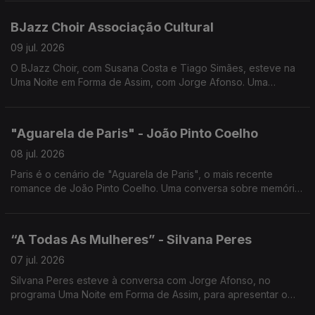
BJazz Choir Associação Cultural
09 jul. 2026
O BJazz Choir, com Susana Costa e Tiago Simães, esteve na
Uma Noite em Forma de Assim, com Jorge Afonso. Uma
conversa sobre música, vozes e o universo coral, num
encontro cheio de talento e inspiração.
"Aguarela de Paris" - João Pinto Coelho
08 jul. 2026
Paris é o cenário de "Aguarela de Paris", o mais recente
romance de João Pinto Coelho. Uma conversa sobre memória,
amor, História e os lugares que nos transformam, em Uma Noite
em Forma de Assim... com Jorge Afonso.
“A Todas As Mulheres” - Silvana Peres
07 jul. 2026
Silvana Peres esteve à conversa com Jorge Afonso, no
programa Uma Noite em Forma de Assim, para apresentar o
seu mais recente trabalho.