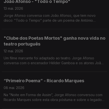
João Afonso - "Todo o Tempo"
13 mai. 2026
Jorge Afonso conversa com João Afonso, que tem novo
disco: "Todo o Tempo" parte de um poema de António
Gedeão.
"Clube dos Poetas Mortos" ganha nova vida no
teatro português
12 mai. 2026
Um filme marcante foi adaptado ao teatro. Jorge Afonso
conversa com o encenador Hélder Gamboa e os atores João
Sá Nogueira e Rui Pedro Silva sobre a peça "Clube dos
Poetas Mortos", que está em cena no teatro Trindade, e que
contou com o autor do filme original na estreia.
“Primeiro Poema” - Ricardo Marques
08 mai. 2026
Na "Noite em Forma de Assim”, Jorge Afonso conversou com
Ricardo Marques sobre esta obra póstuma e sobre o legado
literário de um dos mais importantes poetas portugueses