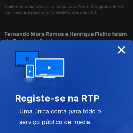
Noite em forma de assim... com João Pedro Marques sobre o
seu romance passado no Restelo dos anos 60.
Fernando Mora Ramos e Henrique Fialho falam
do Teatro da Rainha
×
01 jun. 2026
O Teatro da Rainha celebra 40 anos. Os encenadores
Fernando Mora Ramos e Henrique Fialho vieram das Caldas da
Rainha para conversar com Jorge Afonso.
David Erlich
29 mai. 2026
Registe-se na RTP
David Elrich não promete uma vida perfeita, nem soluções
milagrosas, mas, sim, uma reflexão acessível e bem-humorada
Uma única conta para todo o
sobre quem somos e como podemos viver com mais lucidez e
serviço público de media
mais humanidade.
Mauro Martins