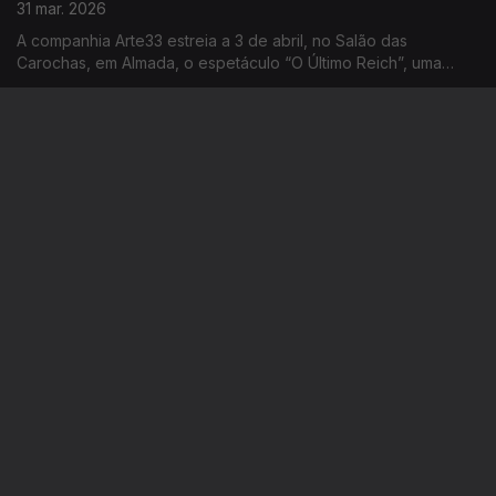
31 mar. 2026
A companhia Arte33 estreia a 3 de abril, no Salão das
Carochas, em Almada, o espetáculo “O Último Reich”, uma
adaptação a partir de Terror e Miséria no Terceiro Reich, de
Bertolt Brecht, com encenação de Ana Nave.
Margarida Fonseca Santos
30 mar. 2026
Distinguida com múltiplos prémios literários, Margarida Fonseca
Santos é uma das vozes mais acarinhadas da literatura
portuguesa contemporânea para crianças e jovens, unindo
criatividade, pedagogia e humanismo.
2ª hora - "O Poeta Maldito - Em memória de
Ary dos Santos"
27 mar. 2026
Conversa com Bruno França, Helena Rosa e Inês Madeira.
Autor, actriz e diretora musical do espectáculo "O Poeta
Maldito - Em memória de Ary dos Santos". Em cena sábado, 21
horas, no Centro Cultural da Malaposta.