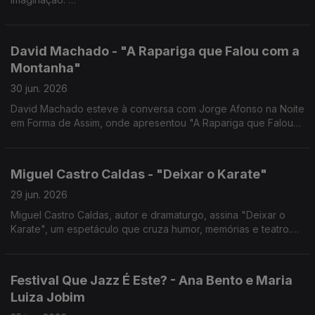
Hoje, a diretora Ana Paula Correia esteve à conversa com
Jorge Afonso na Noite em Forma de Assim.
David Machado - "A Rapariga que Falou com a
Montanha"
30 jun. 2026
David Machado esteve à conversa com Jorge Afonso na Noite
em Forma de Assim, onde apresentou "A Rapariga que Falou
com a Montanha", o novo livro que encerra a Trilogia do
Furacão.
Miguel Castro Caldas - "Deixar o Karate"
29 jun. 2026
Miguel Castro Caldas, autor e dramaturgo, assina "Deixar o
Karate", um espetáculo que cruza humor, memórias e teatro.
Está em cena no São Luiz Teatro Municipal até 5 de julho.
Festival Que Jazz É Este? - Ana Bento e Maria
Luiza Jobim