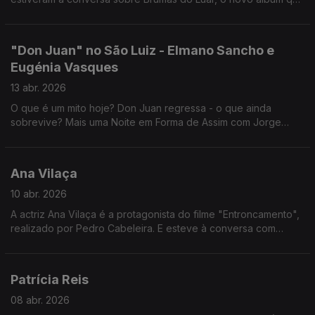
Maria apresenta ao vivo amanhã, 15 de abril, às 21h30, no
Coliseu dos Recreios.
"Don Juan" no São Luiz - Elmano Sancho e
Eugénia Vasques
13 abr. 2026
O que é um mito hoje? Don Juan regressa - o que ainda
sobrevive? Mais uma Noite em Forma de Assim com Jorge
Afonso, Elmano Sancho e Eugénia Vasques.
Ana Vilaça
10 abr. 2026
A actriz Ana Vilaça é a protagonista do filme "Entroncamento",
realizado por Pedro Cabeleira. E esteve à conversa com
Jorge Afonso sobre essa experiência.
Patrícia Reis
08 abr. 2026