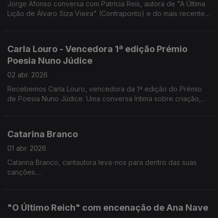
Jorge Afonso conversa com Patrícia Reis, autora de "A Última
Lição de Álvaro Siza Vieira" (Contraponto) e do mais recente
romance "O Lugar da Incerteza" (Companhia das Letras).
Carla Louro - Vencedora 1ª edição Prémio
Poesia Nuno Júdice
02 abr. 2026
Recebemos Carla Louro, vencedora da 1ª edição do Prémio
de Poesia Nuno Júdice. Uma conversa íntima sobre criação,
linguagem e o lugar da poesia nos dias de hoje.
Catarina Branco
01 abr. 2026
Catarina Branco, cantautora leva-nos para dentro das suas
canções.
Na Noite em Forma de Assim, a música acontece sem pressa —
crua, próxima e verdadeira.
Um encontro onde cada verso respira e cada silêncio também
"O Último Reich" com encenação de Ana Nave
canta.