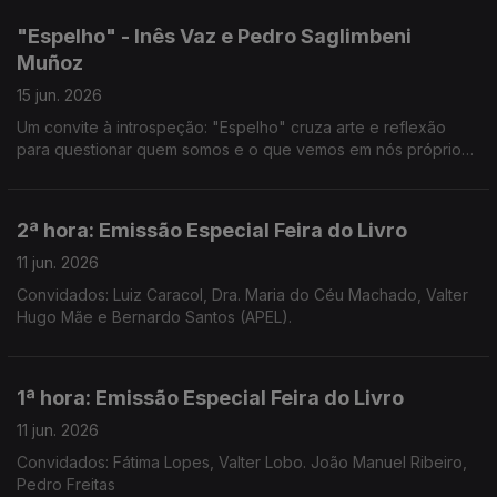
"Espelho" - Inês Vaz e Pedro Saglimbeni
Muñoz
15 jun. 2026
Um convite à introspeção: "Espelho" cruza arte e reflexão
para questionar quem somos e o que vemos em nós próprios.
Noite em Forma de Assim... com Jorge Afonso.
2ª hora: Emissão Especial Feira do Livro
11 jun. 2026
Convidados: Luiz Caracol, Dra. Maria do Céu Machado, Valter
Hugo Mãe e Bernardo Santos (APEL).
1ª hora: Emissão Especial Feira do Livro
11 jun. 2026
Convidados: Fátima Lopes, Valter Lobo. João Manuel Ribeiro,
Pedro Freitas