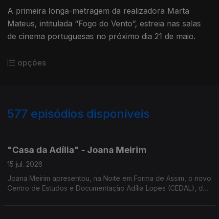
A primeira longa-metragem da realizadora Marta
Mateus, intitulada “Fogo do Vento”, estreia nas salas
de cinema portuguesas no próximo dia 21 de maio.
opções
577
episódios disponíveis
939573
933787
929546
923776
918522
"Casa da Adília" - Joana Meirim
15 jul. 2026
Joana Meirim apresentou, na Noite em Forma de Assim, o novo
Centro de Estudos e Documentação Adília Lopes (CEDAL), da
NOVA FCSH, dedicado à obra da poetisa.