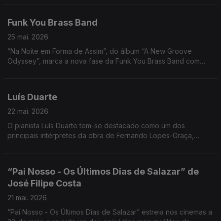
Funk You Brass Band
25 mai. 2026
“Na Noite em Forma de Assim”, do álbum “A New Groove
Odyssey”, marca a nova fase da Funk You Brass Band com
temas originais.
Luís Duarte
22 mai. 2026
O pianista Luís Duarte tem-se destacado como um dos
principais intérpretes da obra de Fernando Lopes-Graça,
especialmente no repertório para piano solo. Noite em Forma
de Assim... com Jorge Afonso.
“Pai Nosso - Os Últimos Dias de Salazar” de
José Filipe Costa
21 mai. 2026
“Pai Nosso - Os Últimos Dias de Salazar” estreia nos cinemas a