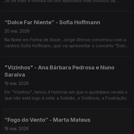
28 de maio e revisita um dos episódios mais insólitos da
história portuguesa... Noite em forma de assim com Jorge
Afonso.
“Dolce Far Niente” - Sofia Hoffmann
20 mai. 2026
Na Noite em Forma de Assim, Jorge Afonso conversou com a
cantora Sofia Hoffmann, que vai apresentar o concerto “Dolce
Far Niente” no Cinema São Jorge, no próximo dia 27 de maio
de 2026, às 21h30.
"Vizinhos" - Ana Bárbara Pedrosa e Nuno
Saraiva
19 mai. 2026
Em "Vizinhos", temos 4 histórias em que o quotidiano revela o
que não está logo à vista: a Solidão, a Violência, a Frustração,
a Necessidade de Pertença, Noite em forma de assim... com
Jorge Afonso.
“Fogo do Vento” - Marta Mateus
18 mai. 2026