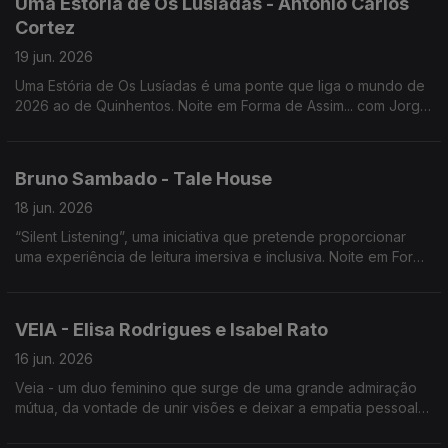
Uma Estória de Os Lusíadas - António Carlos
Cortez
19 jun. 2026
Uma Estória de Os Lusíadas é uma ponte que liga o mundo de
2026 ao de Quinhentos. Noite em Forma de Assim... com Jorge
Afonso e António Carlos Cortez.
Bruno Sambado - Tale House
18 jun. 2026
“Silent Listening”, uma iniciativa que pretende proporcionar
uma experiência de leitura imersiva e inclusiva. Noite em Forma
de Assim... com Bruno Sambado e Jorge Afonso.
VEIA - Elisa Rodrigues e Isabel Rato
16 jun. 2026
Veia - um duo feminino que surge de uma grande admiração
mútua, da vontade de unir visões e deixar a empatia pessoal
transbordar para o domínio da música em mais Uma Noite em
Forma de Assim... com Jorge Afonso.