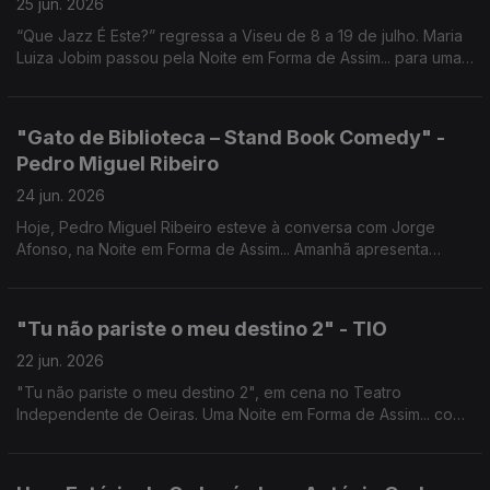
25 jun. 2026
“Que Jazz É Este?” regressa a Viseu de 8 a 19 de julho. Maria
Luiza Jobim passou pela Noite em Forma de Assim... para uma
conversa com Jorge Afonso.
"Gato de Biblioteca – Stand Book Comedy" -
Pedro Miguel Ribeiro
24 jun. 2026
Hoje, Pedro Miguel Ribeiro esteve à conversa com Jorge
Afonso, na Noite em Forma de Assim... Amanhã apresenta
"Gato de Biblioteca - Stand Book Comedy" no Café-Teatro da
Comuna.
"Tu não pariste o meu destino 2" - TIO
22 jun. 2026
"Tu não pariste o meu destino 2", em cena no Teatro
Independente de Oeiras. Uma Noite em Forma de Assim... com
Jorge Afonso, Carlos d'Almeida Ribeiro, Regina Sampaio e
Deolinda Patrício.