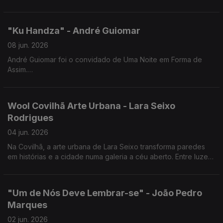
"Ku Handza" - André Guiomar
08 jun. 2026
André Guiomar foi o convidado de Uma Noite em Forma de
Assim.
Uma conversa sobre cinema e sobre "Ku Handza", a sua mais
recente longa-metragem, que estreia a 25 de junho nas salas
de cinema.
Wool Covilhã Arte Urbana - Lara Seixo
Rodrigues
04 jun. 2026
Na Covilhã, a arte urbana de Lara Seixo transforma paredes
em histórias e a cidade numa galeria a céu aberto. Entre luzes,
cores e emoções, cada obra convida a olhar a cidade de uma
forma diferente.
"Um de Nós Deve Lembrar-se" - João Pedro
Marques
02 jun. 2026