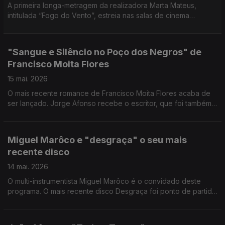
A primeira longa-metragem da realizadora Marta Mateus,
intitulada “Fogo do Vento”, estreia nas salas de cinema
portuguesas no próximo dia 21 de maio.
"Sangue e Silêncio no Poço dos Negros" de
Francisco Moita Flores
15 mai. 2026
O mais recente romance de Francisco Moita Flores acaba de
ser lançado. Jorge Afonso recebe o escritor, que foi também
inspetor da Polícia Judiciária, investigador e autarca, entre
outras funções.
Miguel Marôco e "desgraça" o seu mais
recente disco
14 mai. 2026
O multi-instrumentista Miguel Marôco é o convidado deste
programa. O mais recente disco Desgraça foi ponto de partida
para uma boa conversa.