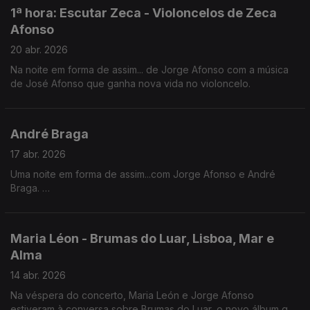
1ª hora: Escutar Zeca - Violoncelos de Zeca
Afonso
20 abr. 2026
Na noite em forma de assim... de Jorge Afonso com a música
de José Afonso que ganha nova vida no violoncelo.
André Braga
17 abr. 2026
Uma noite em forma de assim...com Jorge Afonso e André
Braga.
Em destaque, “Sem Perdão - nada é tão letal como a sede de
vingança”, um mergulho nos limites da justiça, da dor e das
escolhas que ficam para sempre.
Maria Léon - Brumas do Luar, Lisboa, Mar e
Alma
14 abr. 2026
Na véspera do concerto, Maria León e Jorge Afonso
estiveram à conversa sobre Brumas do Luar, o novo álbum que