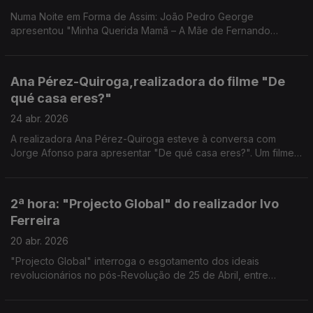
Numa Noite em Forma de Assim: João Pedro George
apresentou "Minha Querida Mamã – A Mãe de Fernando
Pessoa". Uma nova leitura sobre Fernando Pessoa.
Ana Pérez-Quiroga,realizadora do filme "De
qué casa eres?"
24 abr. 2026
A realizadora Ana Pérez-Quiroga esteve à conversa com
Jorge Afonso para apresentar "De qué casa eres?". Um filme
sobre memória, identidade e pertença - uma conversa à
medida de uma noite em forma de assim.
2ª hora: "Projecto Global" do realizador Ivo
Ferreira
20 abr. 2026
"Projecto Global" interroga o esgotamento dos ideais
revolucionários no pós-Revolução de 25 de Abril, entre
fragmentação política e violência.