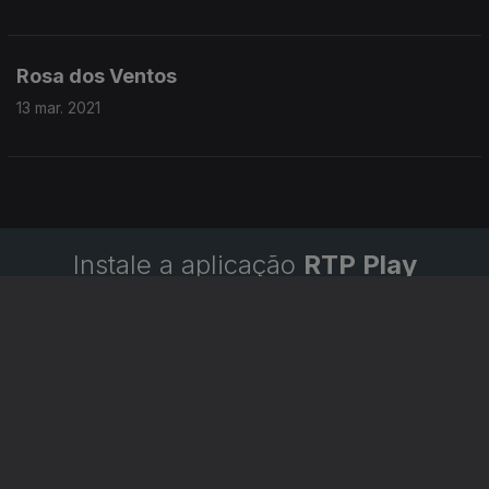
Rosa dos Ventos
13 mar. 2021
Instale a aplicação
RTP Play
Disponível para iOS, Android, Apple TV, Android TV e
CarPlay