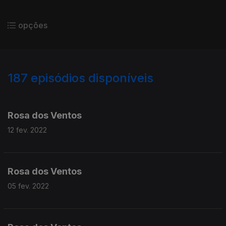
opções
187
episódios disponíveis
584811
584815
584852
584865
Rosa dos Ventos
12 fev. 2022
Rosa dos Ventos
05 fev. 2022