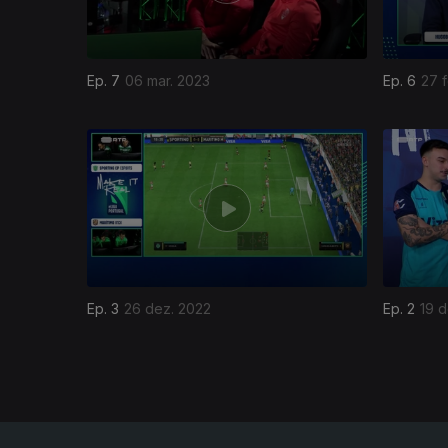
Ep. 7
06 mar. 2023
Ep. 6
27 
658828
Ep. 3
26 dez. 2022
Ep. 2
19 d