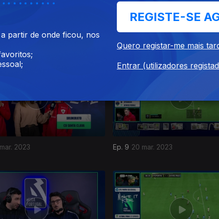
REGISTE-SE A
 partir de onde ficou, nos
abr. 2023
Ep. 13
17 abr. 2023
Quero registar-me mais tar
avoritos;
ssoal;
Entrar (utilizadores regista
mar. 2023
Ep. 9
20 mar. 2023