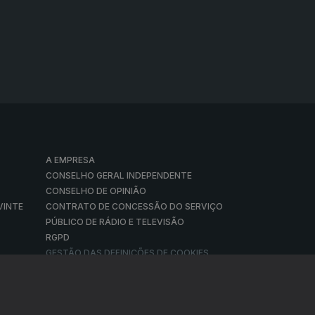
A EMPRESA
CONSELHO GERAL INDEPENDENTE
CONSELHO DE OPINIÃO
VINTE
CONTRATO DE CONCESSÃO DO SERVIÇO
PÚBLICO DE RÁDIO E TELEVISÃO
RGPD
GESTÃO DAS DEFINIÇÕES DE COOKIES
© RTP, Rádio e Televisão de Portugal 2026