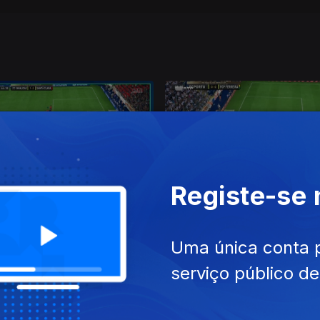
Registe-se
mai. 2023
Ep. 17
15 mai. 2023
Uma única conta 
serviço público d