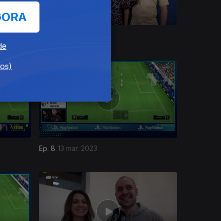
GORA
Ep. 12
10 abr. 2023
de
dos)
Ep. 8
13 mar. 2023