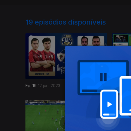
19
episódios disponíveis
Ep. 19
12 jun. 2023
Ep. 18
22 