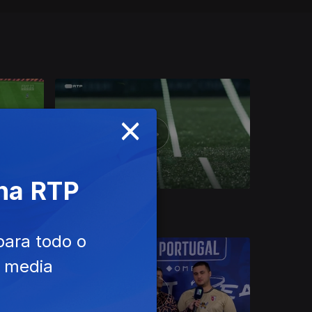
×
 na RTP
Ep. 16
08 mai. 2023
para todo o
e media