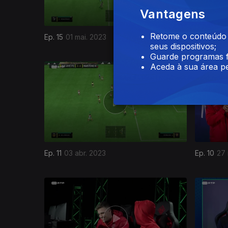
Vantagens
Retome o conteúdo a
Ep. 15
01 mai. 2023
Ep. 14
24 
seus dispositivos;
Guarde programas f
678045
Aceda à sua área pe
Ep. 11
03 abr. 2023
Ep. 10
27 