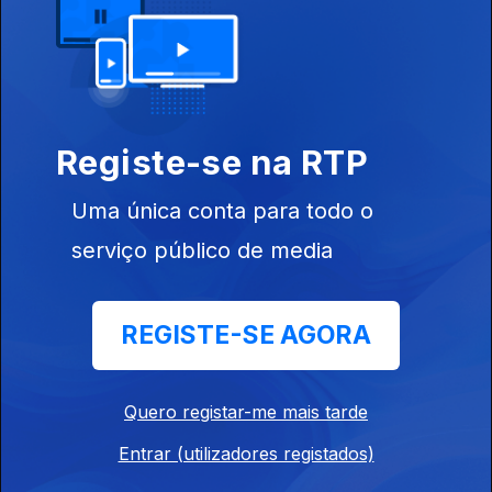
Ep. 9
03 mai. 2023
Registe-se na RTP
683540
Uma única conta para todo o
serviço público de media
Ep. 8
19 abr. 2023
REGISTE-SE AGORA
Quero registar-me mais tarde
Ep. 7
05 abr. 2023
Entrar (utilizadores registados)